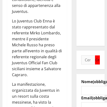
collega di
senso di appartenenza alla
Caltanissetta
Juventus.
Walter
Tesauro
Lo Juventus Club Enna è
“Sinergia
stato rappresentato dal
tra i due
referente Mirko Lombardo,
territori”
mentre il presidente
Michele Russo ha preso
parte all’evento in qualità di
referente regionale degli
Ricerca
Juventus Official Fan Club
per:
siciliani insieme a Salvatore
Capraro.
Nome
(obblig
La manifestazione,
organizzata da Juventus in
un resort sulla costa
Email
(obbliga
messinese, ha visto la