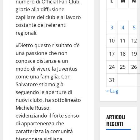
L
M
M
numero di Official Fan Club,
grazie alla diffusione
capillare dei club e al lavoro
costante dei referenti
3
4
5
regionali.
10
11
12
«Dietro questo risultato c’è
una passione che non
17
18
19
conosce distanze e un
24
25
26
modo di vivere la Juventus
come una famiglia. Con
31
Salvatore stiamo già
« Lug
seguendo le aperture di
nuovi club», ha sottolineato
Michele Russo,
evidenziando il forte senso
ARTICOLI
di appartenenza che
RECENTI
caratterizza la comunità
bianconera siciliana.
Pasquasia,