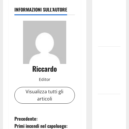
uno dei più
INFORMAZIONI SULL'AUTORE
grandi
“Buchi
Neri” della
Regione
Sicilia
Enna questa
sera al
piazzale
Riccardo
Euno “Il
Editor
Barbiere di
Siviglia”
Visualizza tutti gli
articoli
Previsioni
Meteo
Enna: Nuova
N
Precedente:
probabilità
Primi incendi nel capoluogo:
di