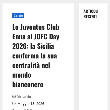
ARTICOLI
Calcio
RECENTI
Lo Juventus Club
Pasquasia,
Enna al JOFC Day
Giuseppe
Carta: “Al
2026: la Sicilia
rientro dei
conferma la sua
lavori
parlamentari,
centralità nel
urgente
audizione in
mondo
Commissione
bianconero
Ambiente,
servono
chiarezza e
Riccardo
atti, non
Maggio 13, 2026
allarmismi