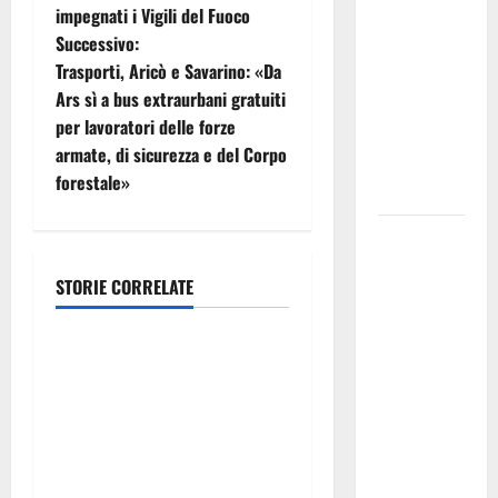
a
impegnati i Vigili del Fuoco
temporali
Successivo:
v
pomeridiani.
Trasporti, Aricò e Savarino: «Da
Temperature
i
Ars sì a bus extraurbani gratuiti
stabili, due
per lavoratori delle forze
gradi circa
g
armate, di sicurezza e del Corpo
sopra
forestale»
a
media.
z
Il sindaco di
Enna
i
STORIE CORRELATE
Mirello
Calcio
Crisafulli
o
incontra il
Italia fuori dal Mondiale?
collega di
n
Alessio Sundas: «Prima di
Caltanissetta
scegliere il commissario
e
Walter
tecnico, si ripensi un
Tesauro
a
sistema che non valorizza
“Sinergia