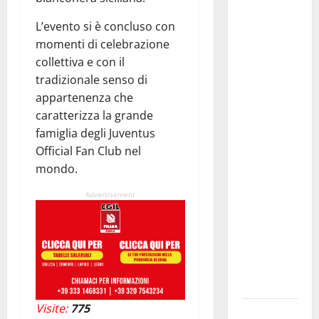
Giuseppe
L’evento si è concluso con
Carta: “Al
momenti di celebrazione
rientro dei
collettiva e con il
lavori
tradizionale senso di
parlamentari,
appartenenza che
urgente
caratterizza la grande
audizione in
famiglia degli Juventus
Commissione
Official Fan Club nel
Ambiente,
mondo.
servono
chiarezza e
Advertisement
atti, non
allarmismi
e
speculazioni
politiche”
Visite:
775
Pasquasia: