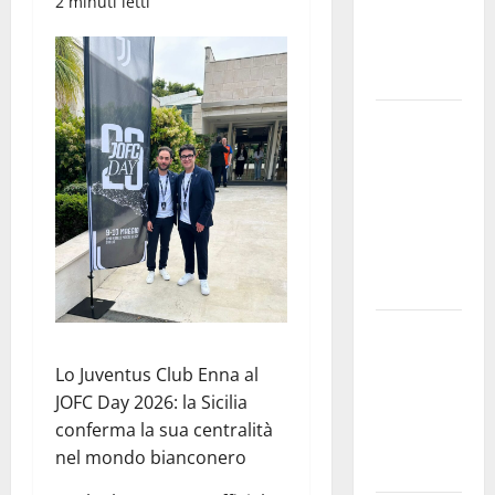
2 minuti letti
e
speculazioni
politiche”
Pasquasia:
uno dei più
grandi
“Buchi
Neri” della
Regione
Sicilia
Enna questa
sera al
Lo Juventus Club Enna al
piazzale
JOFC Day 2026: la Sicilia
Euno “Il
conferma la sua centralità
Barbiere di
nel mondo bianconero
Siviglia”