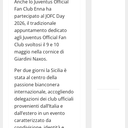
Anche lo Juventus Official
Previsioni
Fan Club Enna ha
Meteo
partecipato al JOFC Day
Enna: Nuova
2026, il tradizionale
probabilità
appuntamento dedicato
di
agli Juventus Official Fan
temporali
Club svoltosi il 9 e 10
pomeridiani.
maggio nella cornice di
Temperature
Giardini Naxos.
stabili, due
gradi circa
Per due giorni la Sicilia è
sopra
stata al centro della
media.
passione bianconera
internazionale, accogliendo
Il sindaco di
delegazioni dei club ufficiali
Enna
provenienti dall’Italia e
Mirello
dall’estero in un evento
Crisafulli
caratterizzato da
incontra il
condivisione, identità e