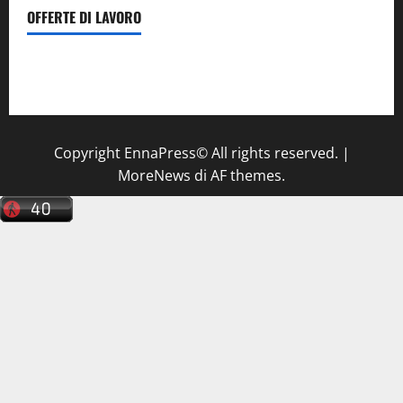
OFFERTE DI LAVORO
Il Centro La Diagnostica di Catenanuova ricerca un
tecnico sanitario di radiologia medica
a Enna
Copyright EnnaPress© All rights reserved.
|
MoreNews
di AF themes.