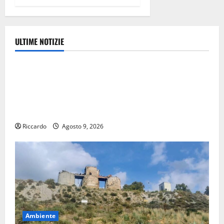
ULTIME NOTIZIE
Ambiente
Pasquasia, Giuseppe Carta: “Al rientro dei lavori
parlamentari, urgente audizione in Commissione
Ambiente, servono chiarezza e atti, non allarmismi e
speculazioni politiche”
Riccardo
Agosto 9, 2026
Ambiente