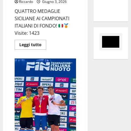
Riccardo
Giugno 3, 2026
direzione
QUATTRO MEDAGLIE
del Cefpas
SICILIANE AI CAMPIONATI
ITALIANI DI FONDO!
Visite: 1423
Leggi
Leggi tutto
di
più
su
SPORTWEBSICILIA:
QUATTRO
MEDAGLIE
SICILIANE
AI
CAMPIONATI
ITALIANI
DI
FONDO