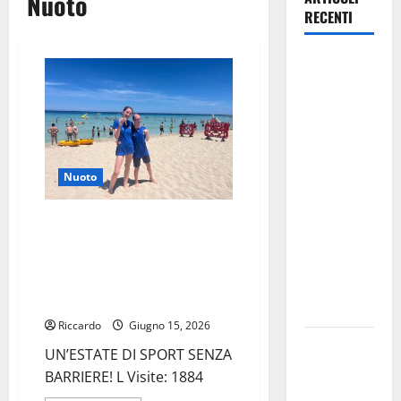
Nuoto
RECENTI
Caronia
(Noi
Moderati):
“Basta
valzer di
poltrone, a
Nuoto
Palermo
serve un
Nuoto Fisdir: Otime prove per
programma
gli ennesi Federica Riina e Igor
Catalano della Project Diver
per giovani
Enna nel Nuoto Libero a San
e servizi
Vito Lo Capo
efficienti
Riccardo
Giugno 15, 2026
POSTE
UN’ESTATE DI SPORT SENZA
ITALIANE:
BARRIERE! L Visite: 1884
IN