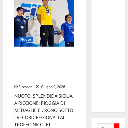
Nicoletti,
DELLA
medaglie
e
SETTIMA
record
EDIZIONE
DEL
MARZAMEMI
Nuoto
CINEFEST
Salute,
SPORTWEB SICILIA: NUOTO,
giunta
SPLENDIDA SICILIA A RICCIONE:
PIOGGIA DI MEDAGLIE E CRONO
regionale
SOTTO I RECORD REGIONALI AL
nomina
TROFEO NICOLETTI
Sabrina
Riccardo
Giugno 9, 2026
Cillia alla
direzione
NUOTO, SPLENDIDA SICILIA
del Cefpas
A RICCIONE: PIOGGIA DI
MEDAGLIE E CRONO SOTTO
I RECORD REGIONALI AL
TROFEO NICOLETTI!...
Ricerca