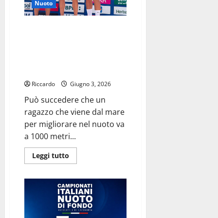
Nuoto
Nuoto di Fondo Campionati
Italiani: Argento per il
messinese ma tesserato per la
Fenice Enna Gabriele Molonia
nella 5 km
Riccardo
Giugno 3, 2026
Può succedere che un
ragazzo che viene dal mare
per migliorare nel nuoto va
a 1000 metri...
Leggi
Leggi tutto
di
più
su
Nuoto
di
Fondo
Campionati
Italiani:
Argento