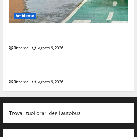
Ambiente
Temporale: a lavoro i volontari. Auto bloccata ad
Enna bassa
Riccardo
Agosto 6, 2026
Cinema
DEFINITO IL PROGRAMMA DELLA SETTIMA EDIZIONE
DEL MARZAMEMI CINEFEST
Riccardo
Agosto 6, 2026
Trova i tuoi orari degli autobus