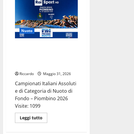
per
il
messinese
ma
tesserato
per
la
Nuoto
Fenice
Enna
Gabriele
Molonia
Numerosi atleti de La Fenice
nella
Enna ai Campionati Italiani
5
km
Assoluti e di Categoria di Nuoto
di Fondo – Piombino 2026
Riccardo
Maggio 31, 2026
Campionati Italiani Assoluti
e di Categoria di Nuoto di
Fondo – Piombino 2026
Visite: 1099
Leggi
Leggi tutto
di
più
su