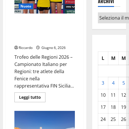
ARCHIVI
Enna
convocati
Nuoto
con
la
Archivi
rappresentativa
Nuoto: Trofeo delle Regioni
Siciliana
2026 – Campionato Italiano per
Regioni: tre atlete della Fenice
nella rappresentativa FIN Sicilia
Riccardo
Giugno 6, 2026
Trofeo delle Regioni 2026 –
L
M
M
Campionato Italiano per
Regioni: tre atlete della
Fenice nella
3
4
5
rappresentativa FIN Sicilia...
10
11
12
Leggi
Leggi tutto
di
più
17
18
19
su
Nuoto:
Trofeo
24
25
26
delle
Regioni