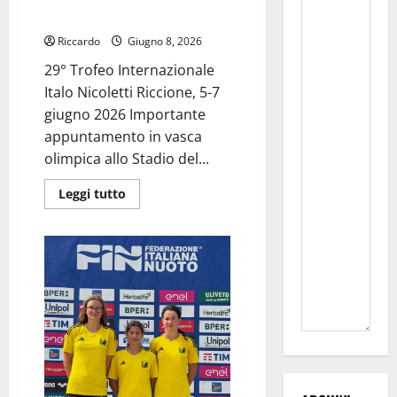
rappresentativa Siciliana
Riccardo
Giugno 8, 2026
29° Trofeo Internazionale
Italo Nicoletti Riccione, 5-7
giugno 2026 Importante
appuntamento in vasca
olimpica allo Stadio del...
Leggi
Leggi tutto
di
più
su
29°
Trofeo
Internazionale
Italo
Nicoletti
Riccione:
ottimi
risultati
per
gli
atleti
della
Fenice