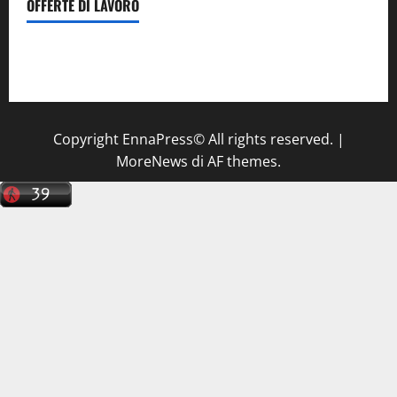
OFFERTE DI LAVORO
Il Centro La Diagnostica di Catenanuova ricerca un
tecnico sanitario di radiologia medica
a Enna
Copyright EnnaPress© All rights reserved.
|
MoreNews
di AF themes.