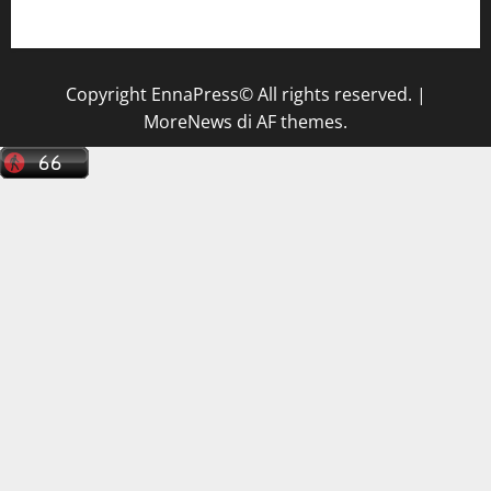
tecnico sanitario di radiologia medica
a Enna
Copyright EnnaPress© All rights reserved.
|
MoreNews
di AF themes.