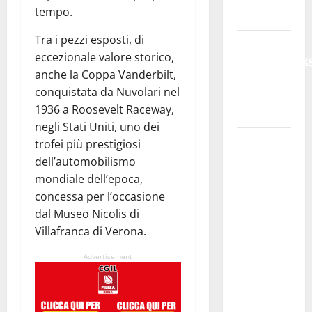
tempo.
caldo.
Tra i pezzi esposti, di
𝐄𝐒𝐓𝐀𝐓𝐄
eccezionale valore storico,
𝐑𝐄𝐆𝐀𝐋𝐁𝐔𝐓𝐄
anche la Coppa Vanderbilt,
𝟐𝟎𝟐𝟔 –
conquistata da Nuvolari nel
𝐅𝐄𝐒𝐓𝐀 𝐃𝐈
1936 a Roosevelt Raceway,
𝐒𝐀𝐍 𝐕𝐈𝐓𝐎
negli Stati Uniti, uno dei
Editoria,
trofei più prestigiosi
approvata
dell’automobilismo
la
mondiale dell’epoca,
graduatoria
concessa per l’occasione
definitiva
dal Museo Nicolis di
dei
Villafranca di Verona.
contributi
Advertisement
della
Regione
2026.