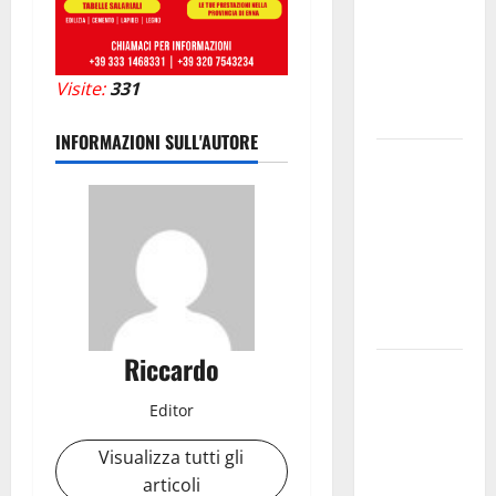
Schifani:
«Favoriamo
pluralismo
e crescita
Visite:
331
professionale»
INFORMAZIONI SULL'AUTORE
U.I.R. e
CESFAT: al
centro
legalità,
formazione
e valori
costituzionali
Riccardo
Voucher
sportivi,
Editor
solo 6
giorni per
Visualizza tutti gli
fare
articoli