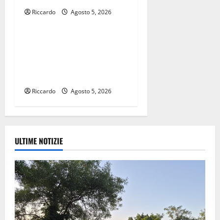
Riccardo
Agosto 5, 2026
Eventi
Inferno 2026, nel mezzo del
cammin…la visita
dell’assessora regionale
Amata
Riccardo
Agosto 5, 2026
ULTIME NOTIZIE