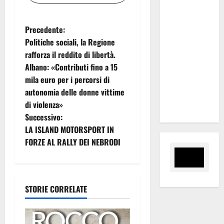
domanda.
Marano
N
Precedente:
“Regione
Politiche sociali, la Regione
proroghi
a
rafforza il reddito di libertà.
scadenza o
Albano: «Contributi fino a 15
negherà a
v
mila euro per i percorsi di
tanti
i
autonomia delle donne vittime
ragazzi
di violenza»
un’opportunità”
g
Successivo:
LA ISLAND MOTORSPORT IN
a
FORZE AL RALLY DEI NEBRODI
z
i
STORIE CORRELATE
o
n