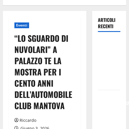
ARTICOLI
Eventi
RECENTI
“LO SGUARDO DI
Previsioni
NUVOLARI” A
Meteo
Enna: Oggi
PALAZZO TE LA
più
MOSTRA PER I
instabile e
un po’ meno
CENTO ANNI
caldo.
DELL’AUTOMOBILE
𝐄𝐒𝐓𝐀𝐓𝐄
𝐑𝐄𝐆𝐀𝐋𝐁𝐔𝐓𝐄
CLUB MANTOVA
𝟐𝟎𝟐𝟔 –
𝐅𝐄𝐒𝐓𝐀 𝐃𝐈
Riccardo
𝐒𝐀𝐍 𝐕𝐈𝐓𝐎
Giugno 3, 2026