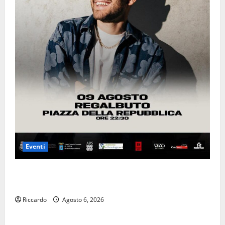
Eventi
𝐄𝐒𝐓𝐀𝐓𝐄 𝐑𝐄𝐆𝐀𝐋𝐁𝐔𝐓𝐄𝐒𝐄 𝟐𝟎𝟐𝟔 – 𝐅𝐄𝐒𝐓𝐀 𝐃𝐈
𝐒𝐀𝐍 𝐕𝐈𝐓𝐎
Riccardo
Agosto 6, 2026
economia