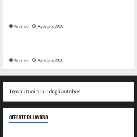
Editoria, approvata la graduatoria definitiva dei
contributi della Regione 2026. Schifani: «Favoriamo
pluralismo e crescita professionale»
Riccardo
Agosto 6, 2026
legalità
U.I.R. e CESFAT: al centro legalità, formazione e
valori costituzionali
Riccardo
Agosto 6, 2026
Trova i tuoi orari degli autobus
OFFERTE DI LAVORO
Il Centro La Diagnostica di Catenanuova ricerca un