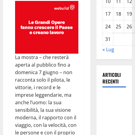
10
11
12
17
18
19
24
25
26
31
« Lug
La mostra – che resterà
aperta al pubblico fino a
domenica 7 giugno – non
ARTICOLI
racconta solo il pilota, le
RECENTI
vittorie, i record e le
imprese leggendarie, ma
Previsioni
anche l’uomo: la sua
Meteo
sensibilità, la sua visione
Enna: Oggi
moderna, il rapporto con il
più
viaggio, con la velocità, con
instabile e
le persone e con il proprio
un po’ meno