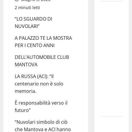
Editoria,
2 minuti letti
approvata
“LO SGUARDO DI
la
NUVOLARI”
graduatoria
definitiva
A PALAZZO TE LA MOSTRA
dei
PER I CENTO ANNI
contributi
DELL’AUTOMOBILE CLUB
della
MANTOVA
Regione
2026.
LA RUSSA (ACI): “Il
Schifani:
centenario non è solo
«Favoriamo
memoria.
pluralismo
e crescita
È responsabilità verso il
professionale»
futuro”
U.I.R. e
“Nuvolari simbolo di ciò
CESFAT: al
che Mantova e ACI hanno