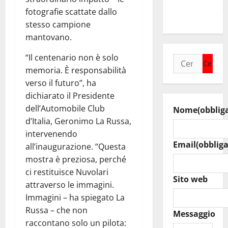
ragazzi
fotografie scattate dallo
un’opportunità”
stesso campione
mantovano.
“Il centenario non è solo
Ricerca
memoria. È responsabilità
per:
verso il futuro”, ha
dichiarato il Presidente
dell’Automobile Club
Nome
(obblig
d’Italia, Geronimo La Russa,
intervenendo
Email
(obbliga
all’inaugurazione. “Questa
mostra è preziosa, perché
ci restituisce Nuvolari
Sito web
attraverso le immagini.
Immagini – ha spiegato La
Russa – che non
Messaggio
raccontano solo un pilota: