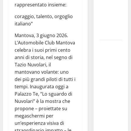
centro
rappresentato insieme:
legalità,
coraggio, talento, orgoglio
formazione
italiano”
e valori
costituzionali
Mantova, 3 giugno 2026.
L’Automobile Club Mantova
Voucher
celebra i suoi primi cento
sportivi,
anni di storia, nel segno di
solo 6
Tazio Nuvolari, il
giorni per
mantovano volante: uno
fare
dei più grandi piloti di tutti i
domanda.
tempi. Inaugurata oggi a
Marano
Palazzo Te, “Lo sguardo di
“Regione
Nuvolari” è la mostra che
proroghi
propone – proiettate su
scadenza o
megaschermi per
negherà a
un’esperienza visiva di
tanti
straordinario impatto – le