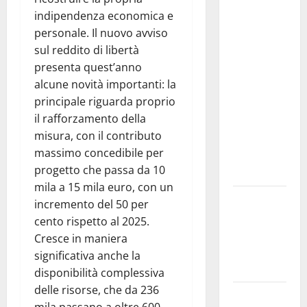
Comunale
indipendenza economica e
studi gli
personale. Il nuovo avviso
atti, nessun
sul reddito di libertà
ampliamento
presenta quest’anno
della
alcune novità importanti: la
capsula,
principale riguarda proprio
solo la
il rafforzamento della
bonifica
misura, con il contributo
dell’amianto
massimo concedibile per
presente
progetto che passa da 10
nel sito»
mila a 15 mila euro, con un
Inizia la
incremento del 50 per
notte del
cento rispetto al 2025.
23° Rally
Cresce in maniera
Tirreno
significativa anche la
Messina
disponibilità complessiva
delle risorse, che da 236
Assoro il 9