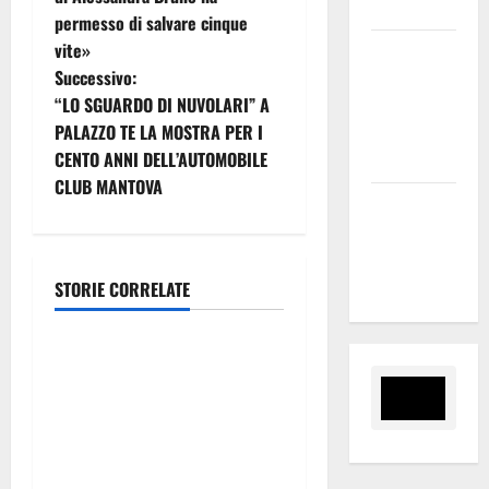
nel sito»
permesso di salvare cinque
v
vite»
Inizia la
i
Successivo:
notte del
“LO SGUARDO DI NUVOLARI” A
23° Rally
g
PALAZZO TE LA MOSTRA PER I
Tirreno
CENTO ANNI DELL’AUTOMOBILE
Messina
a
CLUB MANTOVA
Assoro il 9
z
agosto
i
raduno
bandistico
STORIE CORRELATE
o
economia
n
SEUS e gratuità titoli di
viaggio, Grasso (FI):
e
“Battaglia portata avanti da
a
un anno. Bene le aperture,
ora si risolva nelle