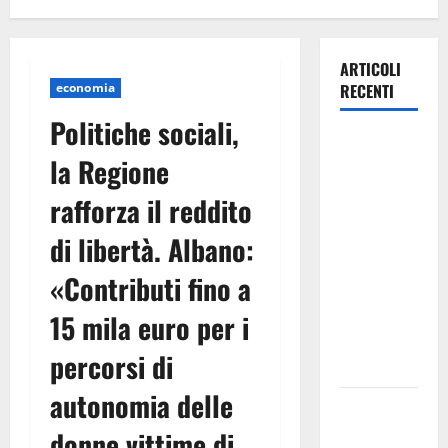
ARTICOLI
economia
RECENTI
Politiche sociali,
TRIONFO
la Regione
ASSOLUTO
A
rafforza il reddito
TAORMINA:
di libertà. Albano:
UN
NABUCCO
«Contributi fino a
IMMORTALE
ACCENDE IL
15 mila euro per i
TEATRO
percorsi di
ANTICO
autonomia delle
Pasquasia,
il Mpa
donne vittime di