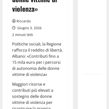
chiede la
violenza»
convocazione
urgente del
Consiglio
Riccardo
comunale di
Giugno 3, 2026
Enna:
2 minuti letti
«Dopo gli
Politiche sociali, la Regione
allarmismi,
rafforza il reddito di libertà.
confronto
Albano: «Contributi fino a
pubblico su
15 mila euro per i percorsi
atti e dati
di autonomia delle donne
progettuali»
vittime di violenza»
Pasquasia,
Maggiori risorse e
Colianni: «Il
contributi più elevati a
presidente
sostegno delle donne
del
vittime di violenza per
Consiglio
ricostruire la propria