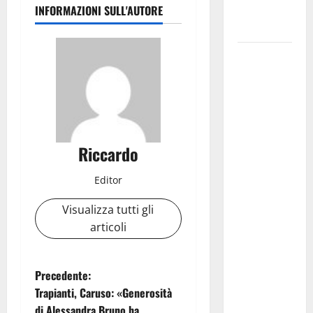
INFORMAZIONI SULL'AUTORE
atti e dati
progettuali»
Pasquasia,
Colianni: «Il
presidente
del
Consiglio
Comunale
Riccardo
studi gli
atti, nessun
Editor
ampliamento
Visualizza tutti gli
della
articoli
capsula,
solo la
bonifica
N
Precedente:
dell’amianto
Trapianti, Caruso: «Generosità
presente
a
di Alessandra Bruno ha