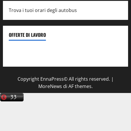
Trova i tuoi orari degli autobus
OFFERTE DI LAVORO
Il Centro La Diagnostica di Catenanuova ricerca un
tecnico sanitario di radiologia medica
a Enna
Copyright EnnaPress© All rights reserved.
|
MoreNews
di AF themes.