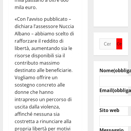
mila passano a oltre 600
agosto
mila euro.
raduno
bandistico
«Con l’avviso pubblicato –
dichiara l’assessore Nuccia
Albano – abbiamo scelto di
rafforzare il reddito di
Ricerca
libertà, aumentando sia le
per:
risorse disponibili sia il
contributo massimo
destinato alle beneficiarie.
Nome
(obblig
Vogliamo offrire un
sostegno concreto alle
Email
(obbliga
donne che hanno
intrapreso un percorso di
uscita dalla violenza,
Sito web
affinché nessuna sia
costretta a rinunciare alla
propria libertà per motivi
Messaggio