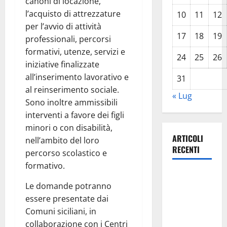
canoni di locazione,
l’acquisto di attrezzature
10
11
12
per l’avvio di attività
17
18
19
professionali, percorsi
formativi, utenze, servizi e
24
25
26
iniziative finalizzate
all’inserimento lavorativo e
31
al reinserimento sociale.
« Lug
Sono inoltre ammissibili
interventi a favore dei figli
minori o con disabilità,
ARTICOLI
nell’ambito del loro
RECENTI
percorso scolastico e
formativo.
TRIONFO
Le domande potranno
ASSOLUTO
essere presentate dai
A
Comuni siciliani, in
TAORMINA:
collaborazione con i Centri
UN