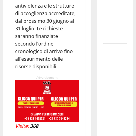
antiviolenza e le strutture
NABUCCO
di accoglienza accreditate,
IMMORTALE
dal prossimo 30 giugno al
ACCENDE IL
31 luglio. Le richieste
TEATRO
saranno finanziate
ANTICO
secondo l’ordine
Pasquasia,
cronologico di arrivo fino
il Mpa
all’esaurimento delle
chiede la
risorse disponibili.
convocazione
Advertisement
urgente del
Consiglio
comunale di
Enna:
«Dopo gli
allarmismi,
confronto
Visite:
368
pubblico su