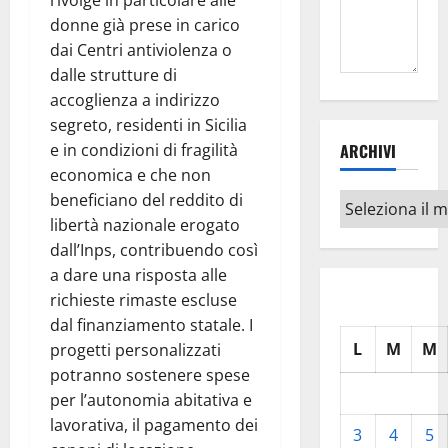
rivolge in particolare alle
donne già prese in carico
dai Centri antiviolenza o
dalle strutture di
accoglienza a indirizzo
segreto, residenti in Sicilia
e in condizioni di fragilità
ARCHIVI
economica e che non
beneficiano del reddito di
Archivi
libertà nazionale erogato
dall’Inps, contribuendo così
a dare una risposta alle
richieste rimaste escluse
dal finanziamento statale. I
L
M
M
progetti personalizzati
potranno sostenere spese
per l’autonomia abitativa e
lavorativa, il pagamento dei
3
4
5