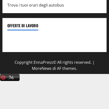
Trova i tuoi orari degli autobus
OFFERTE DI LAVORO
Il Centro La Diagnostica di Catenanuova ricerca un
tecnico sanitario di radiologia medica
a Enna
Copyright EnnaPress© All rights reserved.
|
MoreNews
di AF themes.