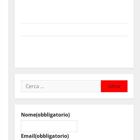
Sanità: Non riconosciuto il Buono Pasto: sindacato
Nursind avvia una vertenza a Asp e Oasi Maria SS
Troina
Giornata di vigilia per il 23° Rally Tirreno Messina
Automobilismo – Si chiuderanno il 19 agosto le
iscrizioni al 6° Slalom Città di Alessandria della
Rocca
Ricerca
per:
Nome
(obbligatorio)
Email
(obbligatorio)