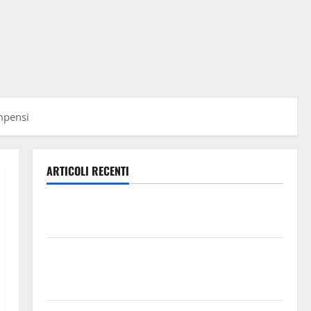
ompensi
ARTICOLI RECENTI
Lavoro. Venezia (PD): “Depositato ddl all’ARS per
valorizzare le imprese domestiche”
Pergusa si prepara alla “Notte dell’Assunta”: il 14
agosto musica, spettacolo, gastronomia e una
sorpresa di mezzanotte.