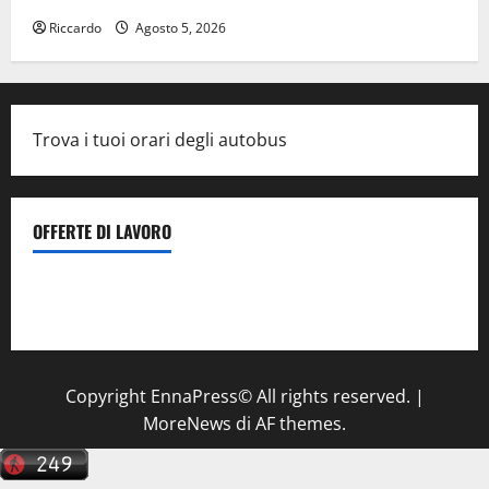
Riccardo
Agosto 5, 2026
Trova i tuoi orari degli autobus
OFFERTE DI LAVORO
Il Centro La Diagnostica di Catenanuova ricerca un
tecnico sanitario di radiologia medica
a Enna
Copyright EnnaPress© All rights reserved.
|
MoreNews
di AF themes.