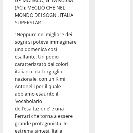
GP MONACO, G. LA RUSSA
e nuove
(ACI): MEGLIO CHE NEL
rotte nel
MONDO DEI SOGNI, ITALIA
Mediterraneo:
SUPERSTAR
come sta
cambiando
“Neppure nel migliore dei
l’export
sogni si poteva immaginare
delle PMI
una domenica così
italiane
esaltante. Un podio
caratterizzato dai colori
Palermo
italiani e dall’orgoglio
Capitale,
nazionale, con un Kimi
Caronia:
Antonelli per il quale
“Bene il
abbiamo esaurito il
progetto di
‘vocabolario
Varchi Lo
dell’esaltazione’ e una
diciamo da
Ferrari che torna a essere
tempo:
grande protagonista. In
cambiare
estrema sintesi, Italia