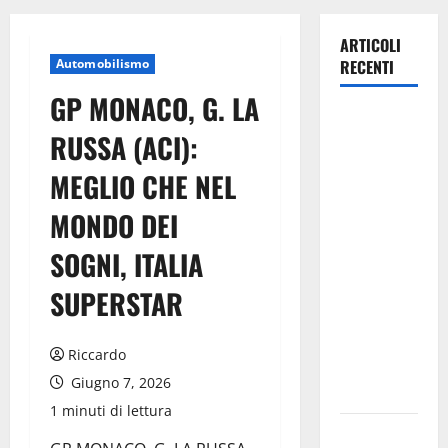
ARTICOLI
Automobilismo
RECENTI
GP MONACO, G. LA
Pergusa,
RUSSA (ACI):
l’ex
Caserma
MEGLIO CHE NEL
rinasce:
MONDO DEI
nasce
“Hope
SOGNI, ITALIA
House –
Casa della
SUPERSTAR
Speranza”,
il nuovo
Riccardo
cuore della
Giugno 7, 2026
comunità
1 minuti di lettura
Il Sud Italia