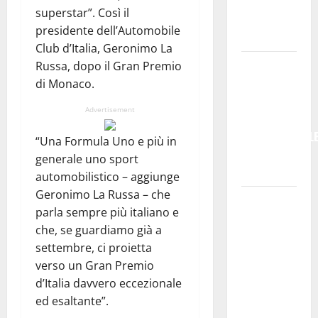
registro,
superstar”. Così il
ma anche
presidente dell’Automobile
guida”
Club d’Italia, Geronimo La
GANGI,
Russa, dopo il Gran Premio
CINQUE
di Monaco.
NOTTI DI
Advertisement
MUSICA
INTERNAZIONAL
“Una Formula Uno e più in
TRA ROCK E
generale uno sport
JAZZ
automobilistico – aggiunge
Geronimo La Russa – che
Pesca,
parla sempre più italiano e
Masaf: 3
che, se guardiamo già a
milioni per
settembre, ci proietta
il Fondo di
verso un Gran Premio
solidarietà
d’Italia davvero eccezionale
nazionale a
ed esaltante”.
sostegno