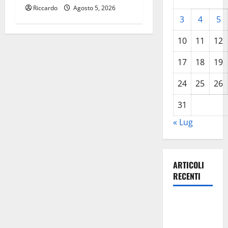
o
Riccardo
Agosto 5, 2026
3
4
5
10
11
12
17
18
19
24
25
26
31
« Lug
ARTICOLI
RECENTI
Pergusa,
l’ex
Caserma