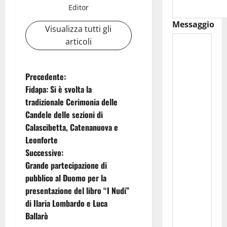
Editor
Messaggio
Visualizza tutti gli
articoli
N
Precedente:
Fidapa: Si è svolta la
a
tradizionale Cerimonia delle
Candele delle sezioni di
v
Calascibetta, Catenanuova e
i
Leonforte
Successivo:
g
Grande partecipazione di
pubblico al Duomo per la
a
presentazione del libro “I Nudi”
z
di Ilaria Lombardo e Luca
Ballarò