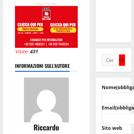
delle
Advertisement
imprese
colpite da
calamità
naturali
Visite:
431
Ricerca
per:
INFORMAZIONI SULL'AUTORE
Nome
(obblig
Email
(obbliga
Riccardo
Sito web