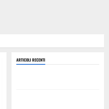
ARTICOLI RECENTI
Caronia (Noi Moderati): “Basta valzer di poltrone, a
Palermo serve un programma per giovani e servizi
efficienti
POSTE ITALIANE: IN PROVINCIA DI ENNA CON
“SEGUIMI” LA CORRISPONDENZA VIENE IN VACANZA
CON TE