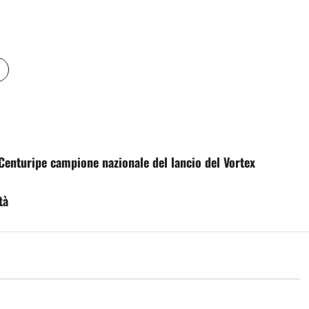
 Centuripe campione nazionale del lancio del Vortex
tà
mo
Automobilismo