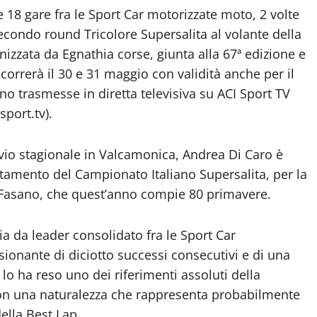
me 18 gare fra le Sport Car motorizzate moto, 2 volte
secondo round Tricolore Supersalita al volante della
izzata da Egnathia corse, giunta alla 67ª edizione e
correrà il 30 e 31 maggio con validità anche per il
no trasmesse in diretta televisiva su ACI Sport TV
port.tv).
vvio stagionale in Valcamonica, Andrea Di Caro è
tamento del Campionato Italiano Supersalita, per la
i Fasano, che quest’anno compie 80 primavere.
lia da leader consolidato fra le Sport Car
sionante di diciotto successi consecutivi e di una
lo ha reso uno dei riferimenti assoluti della
con una naturalezza che rappresenta probabilmente
della Best Lap.