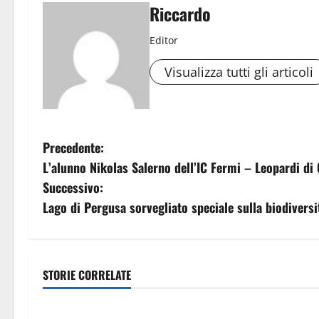
Riccardo
Editor
Visualizza tutti gli articoli
N
Precedente:
L’alunno Nikolas Salerno dell’IC Fermi – Leopardi di
a
Successivo:
v
Lago di Pergusa sorvegliato speciale sulla biodiversi
i
g
STORIE CORRELATE
Automobilismo
Automobilis
a