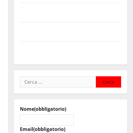
Temporale: a lavoro i volontari. Auto bloccata ad
Enna bassa
DEFINITO IL PROGRAMMA DELLA SETTIMA EDIZIONE
DEL MARZAMEMI CINEFEST
Salute, giunta regionale nomina Sabrina Cillia alla
direzione del Cefpas
Ricerca
per:
Nome
(obbligatorio)
Email
(obbligatorio)