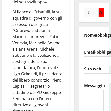
del sottosviluppo».
Ricerca
Al fianco di Crisafulli, la sua
per:
squadra di governo con gli
assessori designati
l’Onorevole Stefania
Nome
(obblig
Marino, l’onorevole Fabio
Venezia, Marinella Adamo,
Tiziana Arena, Michele
Email
(obbliga
Sabatino e la coalizione a
sostegno della sua
candidatura, l’onorevole
Sito web
Ugo Grimaldi, il presidente
del libero consorzio, Piero
Messaggio
Capizzi, il segretario
cittadino del PD Giuseppe
Seminara con l’intero
direttivo e i giovani
democratici.