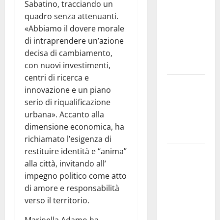
Nursind
Sabatino, tracciando un
avvia una
quadro senza attenuanti.
vertenza a
«Abbiamo il dovere morale
Asp e Oasi
di intraprendere un’azione
Maria SS
decisa di cambiamento,
Troina
con nuovi investimenti,
centri di ricerca e
Giornata di
innovazione e un piano
vigilia per il
serio di riqualificazione
23° Rally
urbana». Accanto alla
Tirreno
dimensione economica, ha
Messina
richiamato l’esigenza di
restituire identità e “anima”
Automobilismo
alla città, invitando all’
– Si
impegno politico come atto
chiuderanno
di amore e responsabilità
il 19 agosto
verso il territorio.
le iscrizioni
al 6°
Marinella Adamo ha