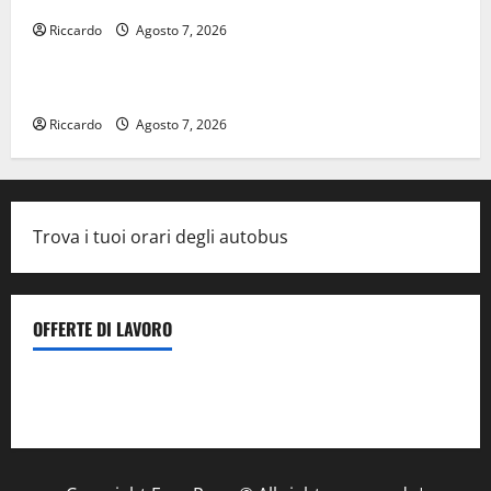
Riccardo
Agosto 7, 2026
Rally
Giornata di vigilia per il 23° Rally Tirreno Messina
Riccardo
Agosto 7, 2026
Trova i tuoi orari degli autobus
OFFERTE DI LAVORO
Il Centro La Diagnostica di Catenanuova ricerca un
tecnico sanitario di radiologia medica
a Enna