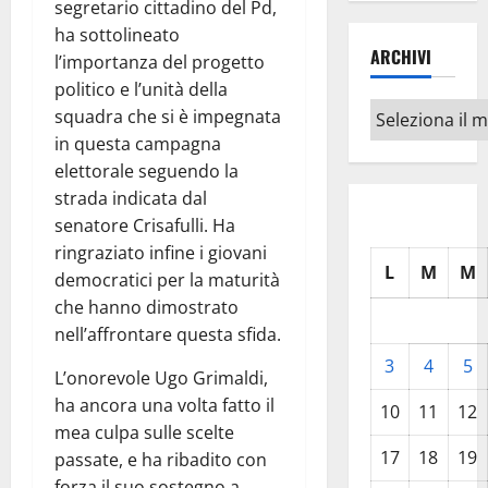
segretario cittadino del Pd,
ha sottolineato
ARCHIVI
l’importanza del progetto
politico e l’unità della
Archivi
squadra che si è impegnata
in questa campagna
elettorale seguendo la
strada indicata dal
senatore Crisafulli. Ha
ringraziato infine i giovani
L
M
M
democratici per la maturità
che hanno dimostrato
nell’affrontare questa sfida.
3
4
5
L’onorevole Ugo Grimaldi,
ha ancora una volta fatto il
10
11
12
mea culpa sulle scelte
17
18
19
passate, e ha ribadito con
forza il suo sostegno a