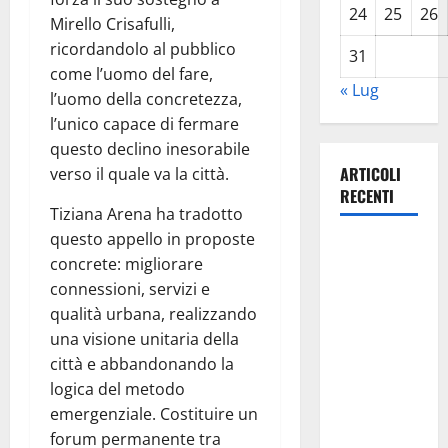
24
25
26
Mirello Crisafulli,
ricordandolo al pubblico
31
come l’uomo del fare,
« Lug
l’uomo della concretezza,
l’unico capace di fermare
questo declino inesorabile
ARTICOLI
verso il quale va la città.
RECENTI
Tiziana Arena ha tradotto
questo appello in proposte
Lavoro.
concrete: migliorare
Venezia
connessioni, servizi e
(PD):
qualità urbana, realizzando
“Depositato
una visione unitaria della
ddl all’ARS
città e abbandonando la
per
logica del metodo
valorizzare
emergenziale. Costituire un
le imprese
forum permanente tra
domestiche”