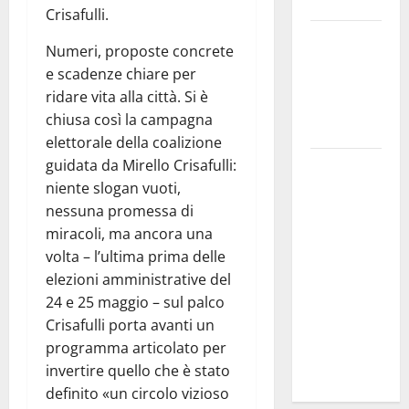
Troina
Crisafulli.
Giornata di
Numeri, proposte concrete
vigilia per il
e scadenze chiare per
23° Rally
ridare vita alla città. Si è
Tirreno
chiusa così la campagna
Messina
elettorale della coalizione
guidata da Mirello Crisafulli:
Automobilismo
niente slogan vuoti,
– Si
nessuna promessa di
chiuderanno
miracoli, ma ancora una
il 19 agosto
volta – l’ultima prima delle
le iscrizioni
elezioni amministrative del
al 6°
24 e 25 maggio – sul palco
Slalom
Crisafulli porta avanti un
Città di
programma articolato per
Alessandria
invertire quello che è stato
della Rocca
definito «un circolo vizioso