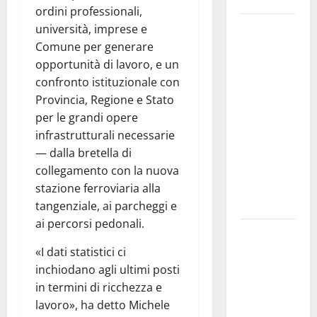
ordini professionali,
Pergusa si
università, imprese e
prepara alla
Comune per generare
“Notte
opportunità di lavoro, e un
dell’Assunta”:
confronto istituzionale con
il 14 agosto
Provincia, Regione e Stato
musica,
per le grandi opere
spettacolo,
infrastrutturali necessarie
gastronomia
— dalla bretella di
e una
collegamento con la nuova
sorpresa di
stazione ferroviaria alla
mezzanotte.
tangenziale, ai parcheggi e
ai percorsi pedonali.
Sanità: Non
riconosciuto
«I dati statistici ci
il Buono
inchiodano agli ultimi posti
Pasto:
in termini di ricchezza e
sindacato
lavoro», ha detto Michele