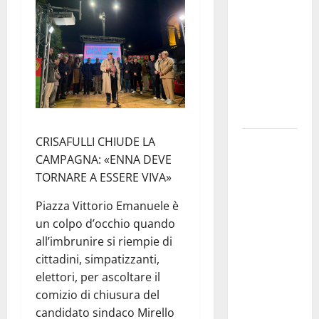
il 14 agosto
musica,
spettacolo,
gastronomia
e una
sorpresa di
mezzanotte.
CRISAFULLI CHIUDE LA
Sanità: Non
CAMPAGNA: «ENNA DEVE
riconosciuto
TORNARE A ESSERE VIVA»
il Buono
Pasto:
Piazza Vittorio Emanuele è
sindacato
un colpo d’occhio quando
Nursind
all’imbrunire si riempie di
avvia una
cittadini, simpatizzanti,
vertenza a
elettori, per ascoltare il
Asp e Oasi
comizio di chiusura del
Maria SS
candidato sindaco Mirello