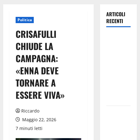
ARTICOLI
Politica
RECENTI
CRISAFULLI
Lavoro.
CHIUDE LA
Venezia
(PD):
CAMPAGNA:
“Depositato
«ENNA DEVE
ddl all’ARS
per
TORNARE A
valorizzare
le imprese
ESSERE VIVA»
domestiche”
Riccardo
Pergusa si
prepara alla
Maggio 22, 2026
“Notte
7 minuti letti
dell’Assunta”: