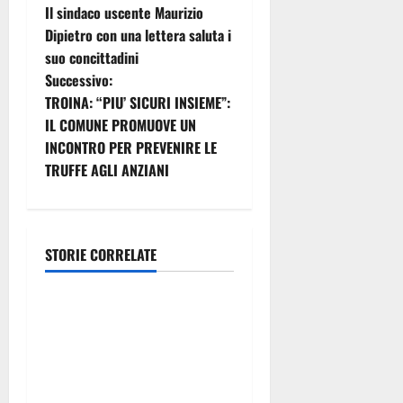
Il sindaco uscente Maurizio
a
Dipietro con una lettera saluta i
suo concittadini
v
Successivo:
i
TROINA: “PIU’ SICURI INSIEME”:
IL COMUNE PROMUOVE UN
g
INCONTRO PER PREVENIRE LE
TRUFFE AGLI ANZIANI
a
z
i
STORIE CORRELATE
Politica
o
Regione. Pellegrino a
n
Mannino “Ignora le basi dei
rapporti fra istizuaioni.
e
Ormai è in campagna