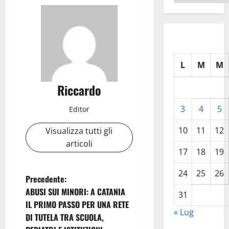
L
M
M
Riccardo
3
4
5
Editor
10
11
12
Visualizza tutti gli
articoli
17
18
19
24
25
26
N
Precedente:
ABUSI SUI MINORI: A CATANIA
31
a
IL PRIMO PASSO PER UNA RETE
« Lug
DI TUTELA TRA SCUOLA,
v