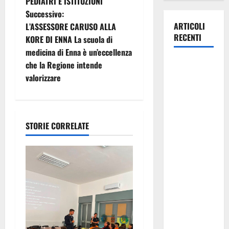
PEDIATRI E ISTITUZIONI
i
Successivo:
ARTICOLI
L’ASSESSORE CARUSO ALLA
g
RECENTI
KORE DI ENNA La scuola di
medicina di Enna è un’eccellenza
a
Manovra
che la Regione intende
regionale:
z
valorizzare
Fp Cgil, Cisl
i
Fp, Sadirs,
Ugl e Uil Fp
o
STORIE CORRELATE
esprimono
apprezzamento
n
per il
e
rispetto
degli
a
impegni
assunti sul
r
salario