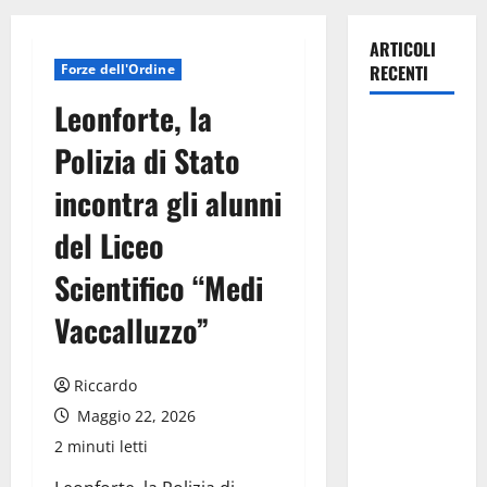
ARTICOLI
Forze dell'Ordine
RECENTI
Leonforte, la
Manovra
Polizia di Stato
regionale:
Fp Cgil, Cisl
incontra gli alunni
Fp, Sadirs,
del Liceo
Ugl e Uil Fp
esprimono
Scientifico “Medi
apprezzamento
per il
Vaccalluzzo”
rispetto
degli
Riccardo
impegni
Maggio 22, 2026
assunti sul
2 minuti letti
salario
accessorio