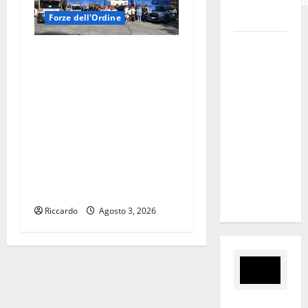
Bruno e Vincenz
Bruno.
Forze dell'Ordine
Regione.
LA POLIZIA DI STATO
Pellegrino a
INCONTRA IL PERSONALE
Mannino
VOLONTARIO DELLA
“Ignora le
PROTEZIONE CIVILE
basi dei
NELL’AMBITO DEL CAMPO
rapporti fra
SCUOLA DI PIAZZA
istizuaioni.
ARMERINA DENOMINATO
Ormai è in
“ANCH’IO SONO LA
campagna
PROTEZIONE CIVILE”
elettorale”
Riccardo
Agosto 3, 2026