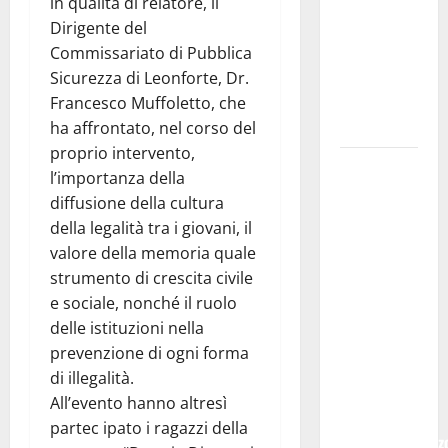
PETRALIA
in qualità di relatore, il
SOPRANA
Dirigente del
CON
Commissariato di Pubblica
“RIDERE IN
Sicurezza di Leonforte, Dr.
ORDINE
Francesco Muffoletto, che
ALFABETICO”
ha affrontato, nel corso del
proprio intervento,
Domenica 9
l’importanza della
agosto andrà
diffusione della cultura
in
della legalità tra i giovani, il
scena “Orfeo
valore della memoria quale
ed
strumento di crescita civile
Euridice”,
e sociale, nonché il ruolo
concerto-
delle istituzioni nella
spettacolo
prevenzione di ogni forma
sand-art
di illegalità.
con
All’evento hanno altresì
Stefania
partec ipato i ragazzi della
Bruno e Vincenz