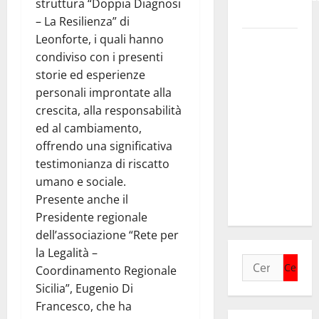
struttura “Doppia Diagnosi
Bruno.
– La Resilienza” di
Leonforte, i quali hanno
Regione.
condiviso con i presenti
Pellegrino a
storie ed esperienze
Mannino
personali improntate alla
“Ignora le
crescita, alla responsabilità
basi dei
ed al cambiamento,
rapporti fra
offrendo una significativa
istizuaioni.
testimonianza di riscatto
Ormai è in
umano e sociale.
campagna
Presente anche il
elettorale”
Presidente regionale
dell’associazione “Rete per
la Legalità –
Ricerca
Coordinamento Regionale
per:
Sicilia”, Eugenio Di
Francesco, che ha