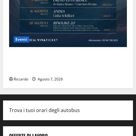
Eventi
Domenica 9 agosto andrà in scena “Orfeo ed
Euridice”, concerto-spettacolo sand-art con Stefania
Bruno e Vincenzo Bruno.
Riccardo
Agosto 7, 2026
Trova i tuoi orari degli autobus
OFFERTE DI LAVORO