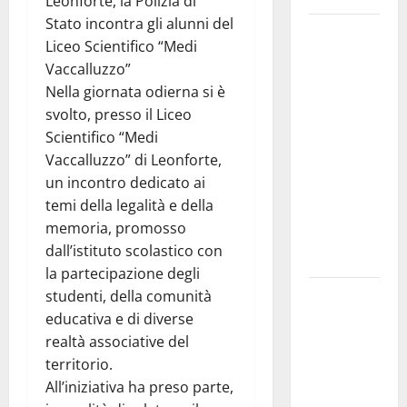
Leonforte, la Polizia di
Stato incontra gli alunni del
GANGI
Liceo Scientifico “Medi
ILLUMINA
Vaccalluzzo”
LA SUA
Nella giornata odierna si è
TRADIZIONE
svolto, presso il Liceo
CON
Scientifico “Medi
“AGNUNI
Vaccalluzzo” di Leonforte,
BINIDITTU”
un incontro dedicato ai
GRAZIE A
temi della legalità e della
PROGETTO
memoria, promosso
DEMOCRAZIA
dall’istituto scolastico con
PARTECIPATA
la partecipazione degli
PINETA FEST
studenti, della comunità
2026: L’11
educativa e di diverse
AGOSTO
realtà associative del
ROBERTO
territorio.
CIUFOLI A
All’iniziativa ha preso parte,