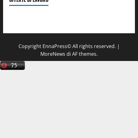
Il Centro La Diagnostica di Catenanuova ricerca un
tecnico sanitario di radiologia medica
a Enna
Copyright EnnaPress© All rights reserved.
|
MoreNews
di AF themes.