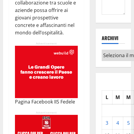
collaborazione tra scuole e
aziende possa offrire ai
giovani prospettive
concrete e affascinanti nel
mondo dell’ospitalità.
ARCHIVI
Advertisement
Archivi
L
M
M
Pagina Facebook IIS Fedele
Advertisement
3
4
5