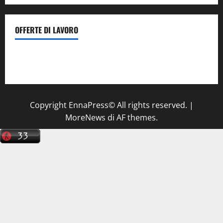
OFFERTE DI LAVORO
Il Centro La Diagnostica di Catenanuova ricerca un
tecnico sanitario di radiologia medica
a Enna
Copyright EnnaPress© All rights reserved.
|
MoreNews
di AF themes.