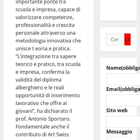
importante ponte tra
raduno
scuola e impresa, capace di
bandistico
valorizzare competenze,
professionalità e crescita
personale attraverso una
Ricerca
metodologia innovativa che
per:
unisce t eoria e pratica.
“L’integrazione tra sapere
teorico e pratico, tra scuola
Nome
(obblig
e impresa, conferma la
validità del diploma
alberghiero e le reali
Email
(obbliga
opportunità di inserimento
lavorativo che offre ai
Sito web
giovani”, ha dichiarato il
prof. Antonio Sportaro.
Fondamentale anche il
Messaggio
contributo di Art Swiss