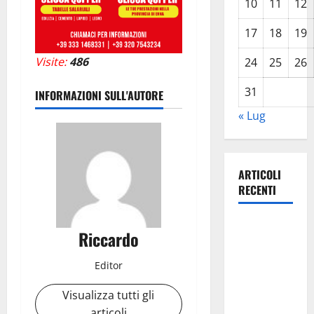
10
11
12
17
18
19
Visite:
486
24
25
26
31
INFORMAZIONI SULL'AUTORE
« Lug
ARTICOLI
RECENTI
TRIONFO
Riccardo
ASSOLUTO
A
Editor
TAORMINA:
Visualizza tutti gli
UN
articoli
NABUCCO