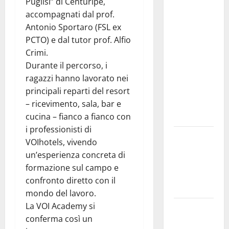
studi gli
Puglisi” di Centuripe,
atti, nessun
accompagnati dal prof.
ampliamento
Antonio Sportaro (FSL ex
della
PCTO) e dal tutor prof. Alfio
capsula,
Crimi.
solo la
Durante il percorso, i
bonifica
ragazzi hanno lavorato nei
dell’amianto
principali reparti del resort
presente
– ricevimento, sala, bar e
nel sito»
cucina – fianco a fianco con
i professionisti di
Inizia la
VOIhotels, vivendo
notte del
un’esperienza concreta di
23° Rally
formazione sul campo e
Tirreno
confronto diretto con il
Messina
mondo del lavoro.
La VOI Academy si
Assoro il 9
conferma così un
agosto