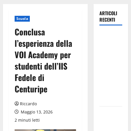
ARTICOLI
Scuola
RECENTI
Conclusa
TRIONFO
l’esperienza della
ASSOLUTO
A
VOI Academy per
TAORMINA:
studenti dell’IIS
UN
NABUCCO
Fedele di
IMMORTALE
ACCENDE IL
Centuripe
TEATRO
ANTICO
Riccardo
Pasquasia,
Maggio 13, 2026
il Mpa
2 minuti letti
chiede la