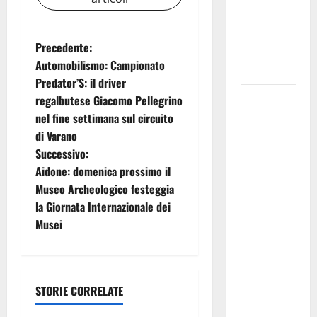
IMMORTALE
ACCENDE IL
N
Precedente:
TEATRO
Automobilismo: Campionato
ANTICO
a
Predator’S: il driver
Pasquasia,
regalbutese Giacomo Pellegrino
v
il Mpa
nel fine settimana sul circuito
chiede la
i
di Varano
convocazione
Successivo:
g
urgente del
Aidone: domenica prossimo il
Consiglio
Museo Archeologico festeggia
a
comunale di
la Giornata Internazionale dei
Enna:
z
Musei
«Dopo gli
i
allarmismi,
confronto
o
STORIE CORRELATE
pubblico su
atti e dati