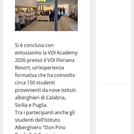
convocazione
urgente del
Consiglio
comunale di
Enna:
«Dopo gli
Si è conclusa con
allarmismi,
entusiasmo la VOI Academy
confronto
2026 presso il VOI Floriana
pubblico su
Resort, un’esperienza
atti e dati
formativa che ha coinvolto
progettuali»
circa 150 studenti
Pasquasia,
provenienti da nove istituti
Colianni: «Il
alberghieri di Calabria,
presidente
Sicilia e Puglia.
del
Tra i partecipanti anche gli
Consiglio
studenti dell’Istituto
Comunale
Alberghiero “Don Pino