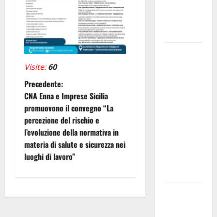
assunti sul
salario
accessorio
GANGI
ILLUMINA
Visite:
60
LA SUA
N
Precedente:
TRADIZIONE
CNA Enna e Imprese Sicilia
CON
a
promuovono il convegno “La
“AGNUNI
percezione del rischio e
v
BINIDITTU”
l’evoluzione della normativa in
GRAZIE A
i
materia di salute e sicurezza nei
PROGETTO
luoghi di lavoro”
DEMOCRAZIA
g
PARTECIPATA
a
PINETA FEST
z
2026: L’11
AGOSTO