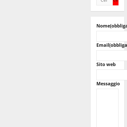
per:
Nome
(obblig
Email
(obbliga
Sito web
Messaggio