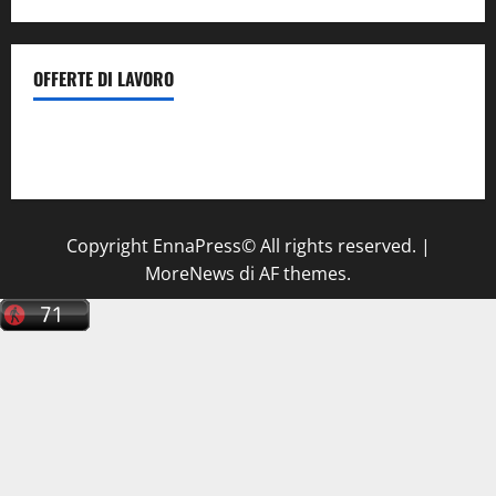
OFFERTE DI LAVORO
Il Centro La Diagnostica di Catenanuova ricerca un
tecnico sanitario di radiologia medica
a Enna
Copyright EnnaPress© All rights reserved.
|
MoreNews
di AF themes.