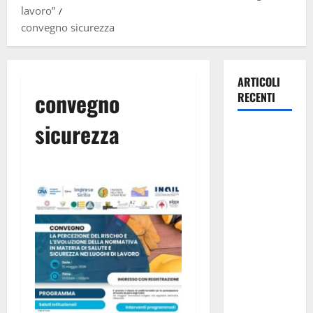
lavoro”
convegno sicurezza
ARTICOLI
convegno
RECENTI
sicurezza
Manovra
regionale:
Fp Cgil, Cisl
Fp, Sadirs,
Ugl e Uil Fp
esprimono
apprezzamento
per il
rispetto
degli
impegni