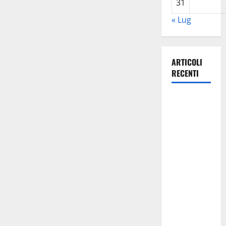
31
« Lug
ARTICOLI
RECENTI
Manovra
regionale:
Fp Cgil, Cisl
Fp, Sadirs,
Ugl e Uil Fp
esprimono
apprezzamento
per il
rispetto
degli
impegni