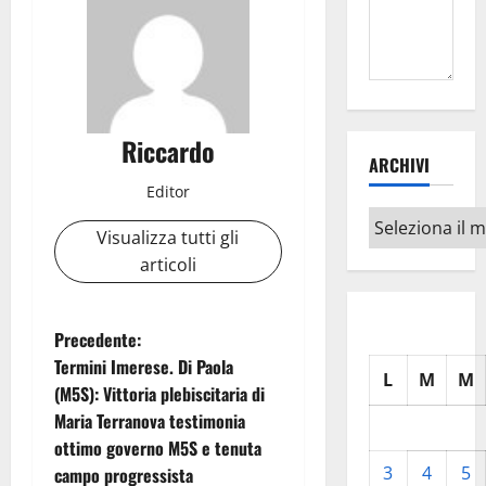
Riccardo
ARCHIVI
Editor
Archivi
Visualizza tutti gli
articoli
N
Precedente:
Termini Imerese. Di Paola
L
M
M
a
(M5S): Vittoria plebiscitaria di
Maria Terranova testimonia
v
ottimo governo M5S e tenuta
i
3
4
5
campo progressista