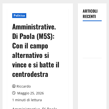
ARTICOLI
Politica
RECENTI
Amministrative.
Legambiente
Di Paola (M5S):
sulla
questione
Con il campo
Amianto a
alternativo si
Pasquasia
vince e si batte il
TRIONFO
ASSOLUTO
centrodestra
A
TAORMINA:
Riccardo
UN
NABUCCO
Maggio 25, 2026
IMMORTALE
1 minuti di lettura
ACCENDE IL