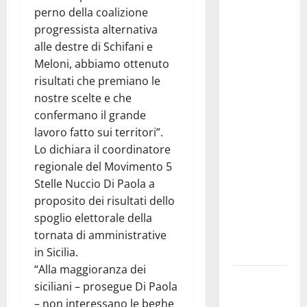
Colianni: «Il
perno della coalizione
presidente
progressista alternativa
del
alle destre di Schifani e
Consiglio
Meloni, abbiamo ottenuto
Comunale
risultati che premiano le
studi gli
nostre scelte e che
atti, nessun
confermano il grande
ampliamento
lavoro fatto sui territori”.
della
Lo dichiara il coordinatore
capsula,
regionale del Movimento 5
solo la
Stelle Nuccio Di Paola a
bonifica
proposito dei risultati dello
dell’amianto
spoglio elettorale della
presente
tornata di amministrative
nel sito»
in Sicilia.
“Alla maggioranza dei
Inizia la
siciliani – prosegue Di Paola
notte del
– non interessano le beghe