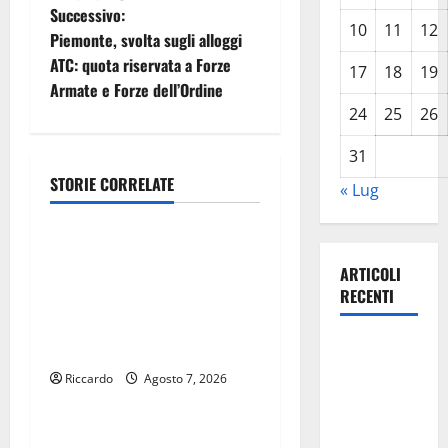
Successivo:
g
10
11
12
Piemonte, svolta sugli alloggi
ATC: quota riservata a Forze
a
17
18
19
Armate e Forze dell’Ordine
z
24
25
26
i
31
STORIE CORRELATE
« Lug
o
Politica
n
Regione. Pellegrino a
Mannino “Ignora le basi dei
ARTICOLI
e
RECENTI
rapporti fra istizuaioni.
a
Ormai è in campagna
Legambiente
elettorale”
r
sulla
Riccardo
Agosto 7, 2026
Politica
questione
t
Amianto a
Caronia (Noi Moderati):
Pasquasia