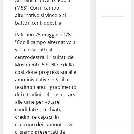
Amministrative. Di Paola
TEATRO
(M5S): Con il campo
ANTICO
alternativo si vince e si
Pasquasia,
batte il centrodestra
il Mpa
Palermo 25 maggio 2026 –
chiede la
“Con il campo alternativo si
convocazione
vince e si batte il
urgente del
centrodestra. I risultati del
Consiglio
Movimento 5 Stelle e della
comunale di
coalizione progressista alle
Enna:
amministrative in Sicilia
«Dopo gli
testimoniano il gradimento
allarmismi,
dei cittadini nel presentarsi
confronto
alle urne per votare
pubblico su
candidati specchiati,
atti e dati
credibili e capaci. In
progettuali»
ciascuno dei comuni dove
Pasquasia,
ci siamo presentati da