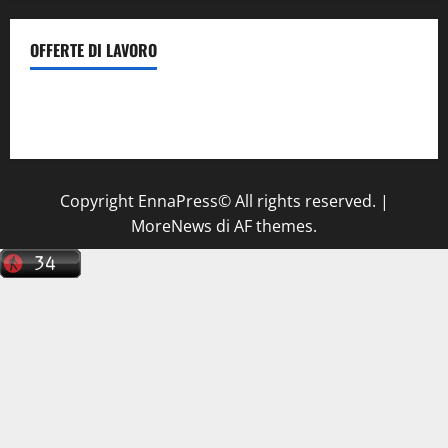
OFFERTE DI LAVORO
Il Centro La Diagnostica di Catenanuova ricerca un
tecnico sanitario di radiologia medica
a Enna
Copyright EnnaPress© All rights reserved.
|
MoreNews
di AF themes.