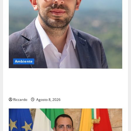
Ambiente
Pasquasia, il Mpa chiede la convocazione urgente del
Consiglio comunale di Enna: «Dopo gli allarmismi,
confronto pubblico su atti e dati progettuali»
Riccardo
Agosto 8, 2026