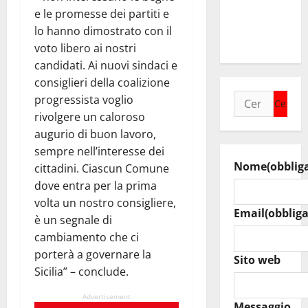
23° Rally
e le promesse dei partiti e
Tirreno
lo hanno dimostrato con il
Messina
voto libero ai nostri
candidati. Ai nuovi sindaci e
consiglieri della coalizione
Ricerca
progressista voglio
per:
rivolgere un caloroso
augurio di buon lavoro,
sempre nell’interesse dei
Nome
(obblig
cittadini. Ciascun Comune
dove entra per la prima
volta un nostro consigliere,
Email
(obbliga
è un segnale di
cambiamento che ci
porterà a governare la
Sito web
Sicilia” – conclude.
Advertisement
Messaggio