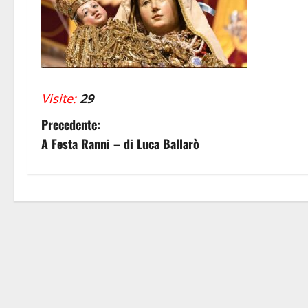
Visite:
29
N
Precedente:
A Festa Ranni – di Luca Ballarò
a
v
i
g
a
z