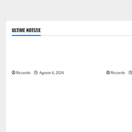
ULTIME NOTIZIE
Politica
economia
Caronia (Noi Moderati): “Basta valzer di
POSTE ITAL
poltrone, a Palermo serve un programma
CON “SEGU
per giovani e servizi efficienti
VIENE IN V
Riccardo
Agosto 6, 2026
Riccardo