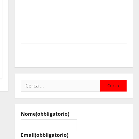
Temporale: a lavoro i volontari. Auto bloccata ad
Enna bassa
DEFINITO IL PROGRAMMA DELLA SETTIMA EDIZIONE
DEL MARZAMEMI CINEFEST
Salute, giunta regionale nomina Sabrina Cillia alla
direzione del Cefpas
Ricerca
per:
Nome
(obbligatorio)
Email
(obbligatorio)