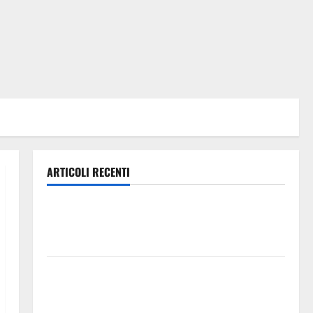
ARTICOLI RECENTI
Caronia (Noi Moderati): “Basta valzer di poltrone, a
Palermo serve un programma per giovani e servizi
efficienti
POSTE ITALIANE: IN PROVINCIA DI ENNA CON
“SEGUIMI” LA CORRISPONDENZA VIENE IN VACANZA
CON TE