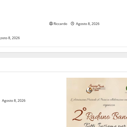
ei ghetti, ma non
Italia impegnata in un programma
o i fondi del PNRR è
di solidarietà e cooperazione a
 spreco perché
Cuba fino al prossimo 21 agosto.
 tempo e risorse.
Riccardo
Agosto 8, 2026
 Tavolo caporalato.”
osto 8, 2026
tte del 23° Rally Tirreno
Agosto 8, 2026