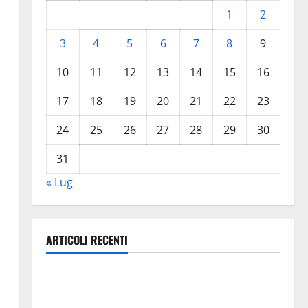
1
2
3
4
5
6
7
8
9
10
11
12
13
14
15
16
17
18
19
20
21
22
23
24
25
26
27
28
29
30
31
« Lug
ARTICOLI RECENTI
Pasquasia, Colianni: «Il presidente del Consiglio
Comunale studi gli atti, nessun ampliamento della