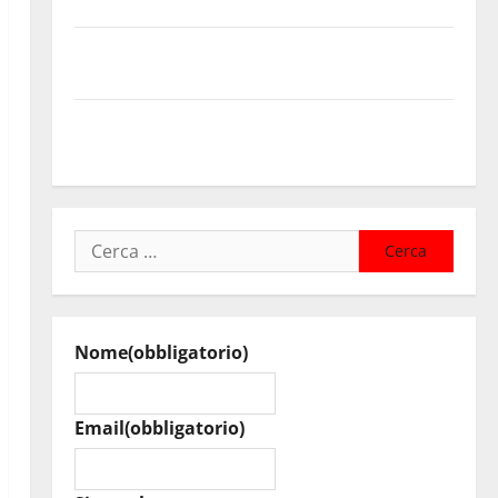
Assoro il 9 agosto raduno bandistico
On Fabio Venezia sempre più vicino al ritorno a
Leonforte del trittico del Giudizio Universale
On Stefania Marino “Politiche per l’agricoltura senza
una precisa strategia”
Ricerca
per:
Nome
(obbligatorio)
Email
(obbligatorio)