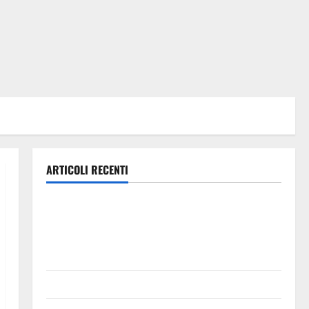
ARTICOLI RECENTI
Pasquasia, Colianni: «Il presidente del Consiglio
Comunale studi gli atti, nessun ampliamento della
capsula, solo la bonifica dell’amianto presente nel
sito»
Inizia la notte del 23° Rally Tirreno Messina