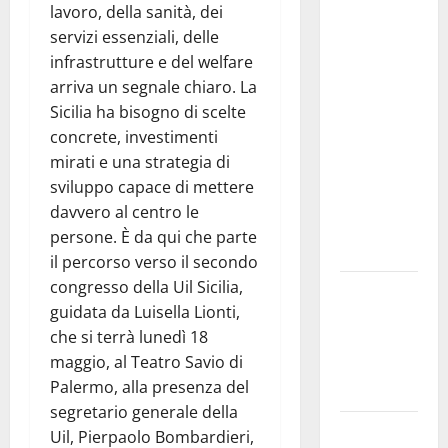
Comunale
lavoro, della sanità, dei
studi gli
servizi essenziali, delle
atti, nessun
infrastrutture e del welfare
ampliamento
arriva un segnale chiaro. La
della
Sicilia ha bisogno di scelte
capsula,
concrete, investimenti
solo la
mirati e una strategia di
bonifica
sviluppo capace di mettere
dell’amianto
davvero al centro le
presente
persone. È da qui che parte
nel sito»
il percorso verso il secondo
congresso della Uil Sicilia,
Inizia la
guidata da Luisella Lionti,
notte del
che si terrà lunedì 18
23° Rally
maggio, al Teatro Savio di
Tirreno
Palermo, alla presenza del
Messina
segretario generale della
Assoro il 9
Uil, Pierpaolo Bombardieri,