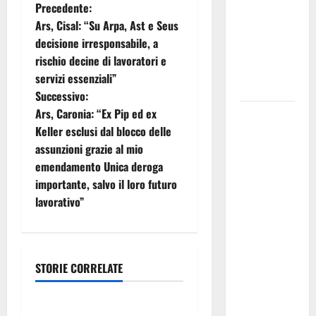
N
Precedente:
NABUCCO
Ars, Cisal: “Su Arpa, Ast e Seus
IMMORTALE
a
decisione irresponsabile, a
ACCENDE IL
rischio decine di lavoratori e
v
TEATRO
servizi essenziali”
ANTICO
i
Successivo:
Ars, Caronia: “Ex Pip ed ex
Pasquasia,
g
Keller esclusi dal blocco delle
il Mpa
assunzioni grazie al mio
chiede la
a
emendamento Unica deroga
convocazione
z
importante, salvo il loro futuro
urgente del
lavorativo”
Consiglio
i
comunale di
Enna:
o
«Dopo gli
STORIE CORRELATE
n
allarmismi,
sindacati
confronto
e
pubblico su
Pubblicazione delle