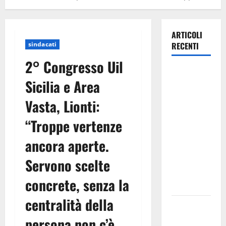
ARTICOLI
sindacati
RECENTI
2° Congresso Uil
TRIONFO
Sicilia e Area
ASSOLUTO
A
Vasta, Lionti:
TAORMINA:
“Troppe vertenze
UN
NABUCCO
ancora aperte.
IMMORTALE
ACCENDE IL
Servono scelte
TEATRO
concrete, senza la
ANTICO
centralità della
Pasquasia,
il Mpa
persona non c’è