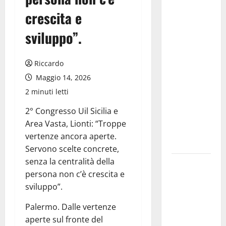
chiede la
crescita e
convocazione
urgente del
sviluppo”.
Consiglio
comunale di
Riccardo
Enna:
Maggio 14, 2026
«Dopo gli
2 minuti letti
allarmismi,
confronto
2° Congresso Uil Sicilia e
pubblico su
Area Vasta, Lionti: “Troppe
atti e dati
vertenze ancora aperte.
progettuali»
Servono scelte concrete,
senza la centralità della
Pasquasia,
persona non c’è crescita e
Colianni: «Il
sviluppo”.
presidente
del
Palermo. Dalle vertenze
Consiglio
aperte sul fronte del