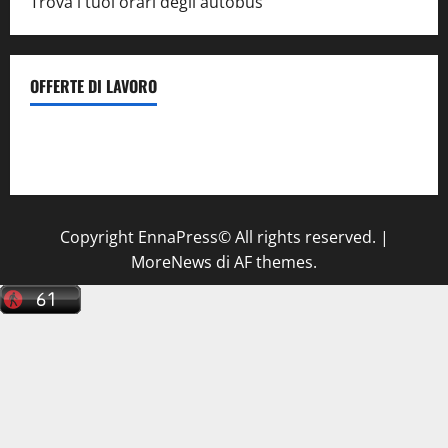
Trova i tuoi orari degli autobus
OFFERTE DI LAVORO
Il Centro La Diagnostica di Catenanuova ricerca un
tecnico sanitario di radiologia medica
a Enna
Copyright EnnaPress© All rights reserved.
|
MoreNews
di AF themes.