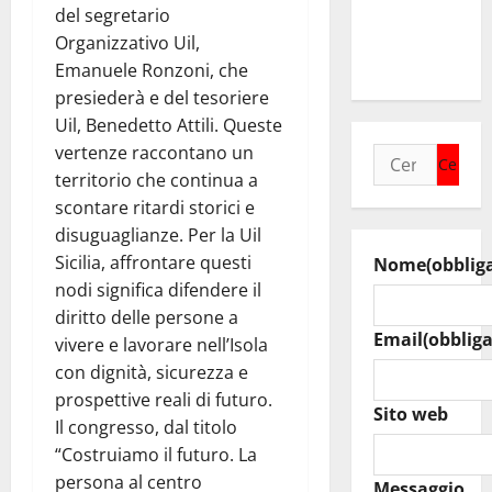
agosto
del segretario
raduno
Organizzativo Uil,
bandistico
Emanuele Ronzoni, che
presiederà e del tesoriere
Uil, Benedetto Attili. Queste
vertenze raccontano un
Ricerca
territorio che continua a
per:
scontare ritardi storici e
disuguaglianze. Per la Uil
Sicilia, affrontare questi
Nome
(obblig
nodi significa difendere il
diritto delle persone a
Email
(obbliga
vivere e lavorare nell’Isola
con dignità, sicurezza e
prospettive reali di futuro.
Sito web
Il congresso, dal titolo
“Costruiamo il futuro. La
persona al centro
Messaggio