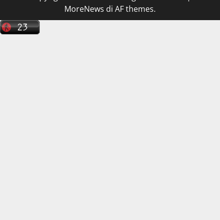
MoreNews
di AF themes.