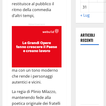
restituisce al pubblico il
31
ritmo della commedia
« Lug
d’altri tempi,
Advertisement
ARTICOLI
RECENTI
Estate
ennese:
questa sera
in piazza
ma con un tono moderno
Vittorio
che rende i personaggi
Emanuele
autentici e vicini.
“Ridere in
La regia di Plinio Milazzo,
ordine
mantenendo fede alla
alfabetico”
poetica originale dei fratelli