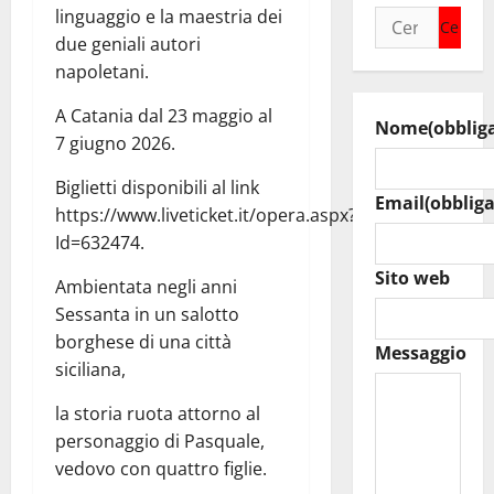
linguaggio e la maestria dei
Ricerca
due geniali autori
per:
napoletani.
A Catania dal 23 maggio al
Nome
(obblig
7 giugno 2026.
Biglietti disponibili al link
Email
(obbliga
https://www.liveticket.it/opera.aspx?
Id=632474.
Sito web
Ambientata negli anni
Sessanta in un salotto
borghese di una città
Messaggio
siciliana,
la storia ruota attorno al
personaggio di Pasquale,
vedovo con quattro figlie.