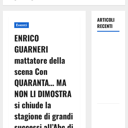
ARTICOLI
Eventi
RECENTI
ENRICO
Estate
GUARNERI
ennese:
questa sera
mattatore della
in piazza
scena Con
Vittorio
Emanuele
QUARANTA… MA
“Ridere in
ordine
NON LI DIMOSTRA
alfabetico”
si chiude la
Archivio di
stagione di grandi
Stato: 𝐀
𝐂𝐞𝐧𝐭𝐮𝐫𝐢𝐩𝐞
successi all’Abc di