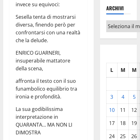
invece su equivoci:
ARCHIVI
Sesella tenta di mostrarsi
Archivi
diversa, finendo però per
confrontarsi con una realtà
che la delude.
ENRICO GUARNERI,
insuperabile mattatore
della scena,
L
M
M
affronta il testo con il suo
funambolico equilibrio tra
ironia e profondità.
3
4
5
La sua godibilissima
10
11
12
interpretazione in
17
18
19
QUARANTA… MA NON LI
DIMOSTRA
24
25
26