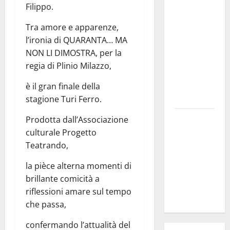
Filippo.
### Corpi
intermedi e
Tra amore e apparenze,
Terzo
l’ironia di QUARANTA… MA
Settore
NON LI DIMOSTRA, per la
come
regia di Plinio Milazzo,
infrastruttura
democratica
è il gran finale della
del Paese
stagione Turi Ferro.
Futuro
Prodotta dall’Associazione
Nazionale
culturale Progetto
Enna:
Teatrando,
informazione
la pièce alterna momenti di
sui lavori
brillante comicità a
della Strada
riflessioni amare sul tempo
Panoramica
che passa,
confermando l’attualità del