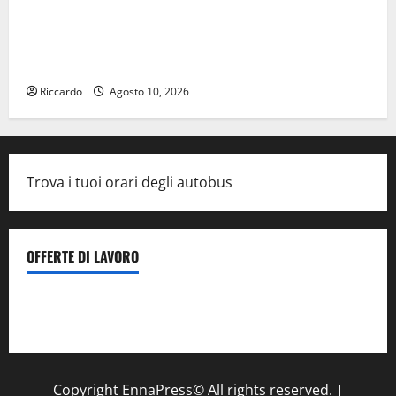
Giuseppe Germanà: RIPARTIRE DA STURZO, NON
SEMPLICEMENTE COMMEMORARLO ### Corpi
intermedi e Terzo Settore come infrastruttura
democratica del Paese
Riccardo
Agosto 10, 2026
Trova i tuoi orari degli autobus
OFFERTE DI LAVORO
Il Centro La Diagnostica di Catenanuova ricerca un
tecnico sanitario di radiologia medica
a Enna
Copyright EnnaPress© All rights reserved.
|