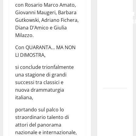
con Rosario Marco Amato,
NON
Giovanni Maugeri, Barbara
SEMPLICEMENTE
Gutkowski, Adriano Fichera,
COMMEMORARL
Diana D’Amico e Giulia
### Corpi
Milazzo.
intermedi e
Terzo
Con QUARANTA… MA NON
Settore
LI DIMOSTRA,
come
infrastruttura
si conclude trionfalmente
democratica
una stagione di grandi
del Paese
successi tra classici e
nuova drammaturgia
Futuro
italiana,
Nazionale
Enna:
portando sul palco lo
informazione
straordinario talento di
sui lavori
attori del panorama
della Strada
nazionale e internazionale,