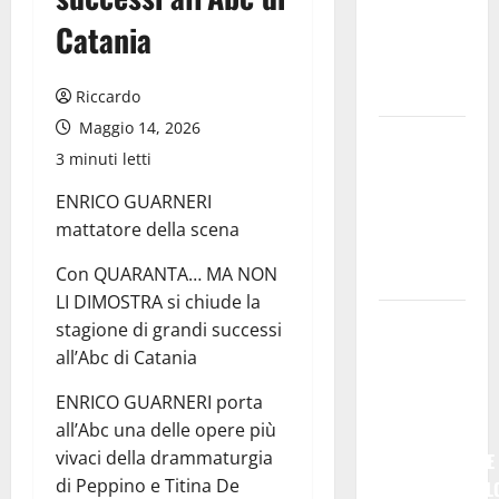
𝐥’𝐚𝐜𝐪𝐮𝐚
Catania
𝐝𝐢𝐯𝐞𝐧𝐭𝐚 𝐮𝐧
𝐩𝐫𝐨𝐠𝐞𝐭𝐭𝐨 𝐝𝐢
𝐟𝐮𝐭𝐮𝐫𝐨
Riccardo
Maggio 14, 2026
All’ennese
3 minuti letti
Cinzia
Longo il
ENRICO GUARNERI
Premio
mattatore della scena
Rosa
Con QUARANTA… MA NON
Balistreri
LI DIMOSTRA si chiude la
Giuseppe
stagione di grandi successi
Germanà:
all’Abc di Catania
RIPARTIRE
ENRICO GUARNERI porta
DA STURZO,
all’Abc una delle opere più
NON
vivaci della drammaturgia
SEMPLICEMENTE
di Peppino e Titina De
COMMEMORARL