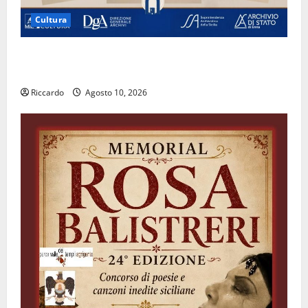
Cultura
Archivio di Stato: 𝐀 𝐂𝐞𝐧𝐭𝐮𝐫𝐢𝐩𝐞 𝐥’𝐚𝐜𝐪𝐮𝐚 𝐝𝐢𝐯𝐞𝐧𝐭𝐚 𝐮𝐧
𝐩𝐫𝐨𝐠𝐞𝐭𝐭𝐨 𝐝𝐢 𝐟𝐮𝐭𝐮𝐫𝐨
Riccardo
Agosto 10, 2026