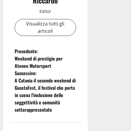
Riccardo
Editor
Visualizza tutti gli
articoli
N
Precedente:
Weekend di prestigio per
a
Ateneo Motorsport
Successivo:
v
A Catania il secondo weekend di
i
GuastaFest, il festival che porta
in scena l’inclusione delle
g
soggettività e comunità
sottorappresentate
a
z