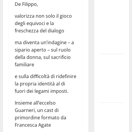
Archivio di
De Filippo,
Stato: 𝐀
valorizza non solo il gioco
𝐂𝐞𝐧𝐭𝐮𝐫𝐢𝐩𝐞
degli equivoci e la
𝐥’𝐚𝐜𝐪𝐮𝐚
freschezza del dialogo
𝐝𝐢𝐯𝐞𝐧𝐭𝐚 𝐮𝐧
𝐩𝐫𝐨𝐠𝐞𝐭𝐭𝐨 𝐝𝐢
ma diventa un’indagine – a
𝐟𝐮𝐭𝐮𝐫𝐨
sipario aperto – sul ruolo
della donna, sul sacrificio
All’ennese
familiare
Cinzia
Longo il
e sulla diﬃcoltà di ridefinire
Premio
la propria identità al di
Rosa
fuori dei legami imposti.
Balistreri
Insieme all’eccelso
Giuseppe
Guarneri, un cast di
Germanà:
primordine formato da
RIPARTIRE
Francesca Agate
DA STURZO,