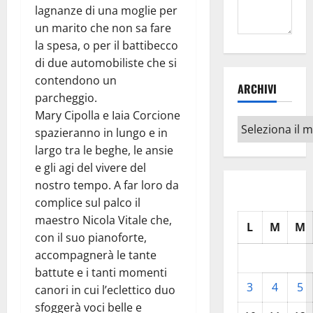
lagnanze di una moglie per
un marito che non sa fare
la spesa, o per il battibecco
di due automobiliste che si
contendono un
ARCHIVI
parcheggio.
Mary Cipolla e Iaia Corcione
Archivi
spazieranno in lungo e in
largo tra le beghe, le ansie
e gli agi del vivere del
nostro tempo. A far loro da
complice sul palco il
maestro Nicola Vitale che,
L
M
M
con il suo pianoforte,
accompagnerà le tante
battute e i tanti momenti
3
4
5
canori in cui l’eclettico duo
sfoggerà voci belle e