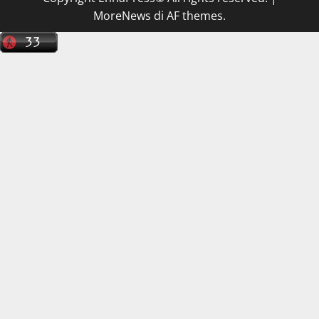
MoreNews
di AF themes.