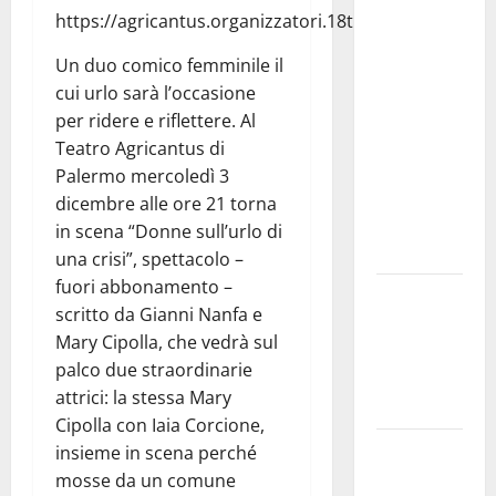
studi gli
https://agricantus.organizzatori.18tickets.it/
atti, nessun
ampliamento
Un duo comico femminile il
della
cui urlo sarà l’occasione
capsula,
per ridere e riflettere. Al
solo la
Teatro Agricantus di
bonifica
Palermo mercoledì 3
dell’amianto
dicembre alle ore 21 torna
presente
in scena “Donne sull’urlo di
nel sito»
una crisi”, spettacolo –
fuori abbonamento –
Inizia la
scritto da Gianni Nanfa e
notte del
Mary Cipolla, che vedrà sul
23° Rally
palco due straordinarie
Tirreno
attrici: la stessa Mary
Messina
Cipolla con Iaia Corcione,
Assoro il 9
insieme in scena perché
agosto
mosse da un comune