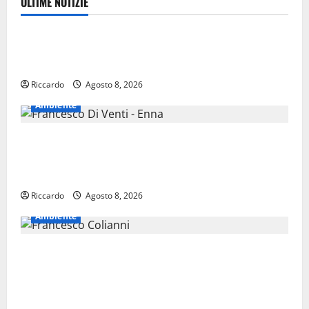
ULTIME NOTIZIE
Eventi
TRIONFO ASSOLUTO A TAORMINA: UN NABUCCO
IMMORTALE ACCENDE IL TEATRO ANTICO
Riccardo
Agosto 8, 2026
Ambiente
Pasquasia, il Mpa chiede la convocazione urgente del
Consiglio comunale di Enna: «Dopo gli allarmismi,
confronto pubblico su atti e dati progettuali»
Riccardo
Agosto 8, 2026
Ambiente
Pasquasia, Colianni: «Il presidente del Consiglio
Comunale studi gli atti, nessun ampliamento della
capsula, solo la bonifica dell’amianto presente nel
sito»