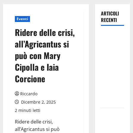
ARTICOLI
Eventi
RECENTI
Ridere delle crisi,
TRIONFO
all’Agricantus si
ASSOLUTO
A
può con Mary
TAORMINA:
Cipolla e Iaia
UN
NABUCCO
Corcione
IMMORTALE
ACCENDE IL
Riccardo
TEATRO
ANTICO
Dicembre 2, 2025
2 minuti letti
Pasquasia,
il Mpa
Ridere delle crisi,
chiede la
all’Agricantus si può