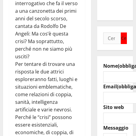
raduno
interrogativo che fa il verso
bandistico
a una canzonetta dei primi
anni del secolo scorso,
cantata da Rodolfo De
Angeli: Ma cos’è questa
Ricerca
crisi? Ma soprattutto,
per:
perché non ne siamo più
usciti?
Per tentare di trovare una
Nome
(obblig
risposta le due attrici
esploreranno fatti, luoghi e
Email
(obbliga
situazioni emblematiche,
come relazioni di coppia,
sanità, intelligenza
Sito web
artificiale e varie nevrosi.
Perché le “crisi” possono
essere esistenziali,
Messaggio
economiche, di coppia, di