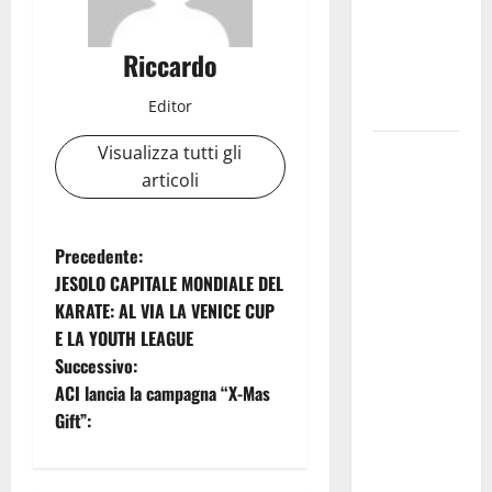
IMMORTALE
ACCENDE IL
Riccardo
TEATRO
Editor
ANTICO
Pasquasia,
Visualizza tutti gli
il Mpa
articoli
chiede la
convocazione
N
Precedente:
urgente del
JESOLO CAPITALE MONDIALE DEL
Consiglio
a
KARATE: AL VIA LA VENICE CUP
comunale di
E LA YOUTH LEAGUE
v
Enna:
Successivo:
«Dopo gli
i
ACI lancia la campagna “X-Mas
allarmismi,
Gift”:
confronto
g
pubblico su
atti e dati