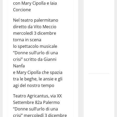
convocazione
con Mary Cipolla e Iaia
urgente del
Corcione
Consiglio
Nel teatro palermitano
comunale di
diretto da Vito Meccio
Enna:
mercoledì 3 dicembre
«Dopo gli
torna in scena
allarmismi,
lo spettacolo musicale
confronto
“Donne sull’urlo di una
pubblico su
crisi” scritto da Gianni
atti e dati
Nanfa
progettuali»
e Mary Cipolla che spazia
Pasquasia,
tra le beghe, le ansie e gli
Colianni: «Il
agi del nostro tempo
presidente
Teatro Agricantus, via XX
del
Settembre 82a Palermo
Consiglio
“Donne sull’urlo di una
Comunale
crisi” mercoledì 3 dicembre