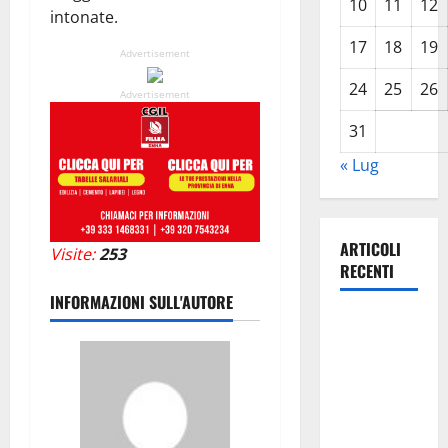
10
11
12
intonate.
17
18
19
Advertisement
24
25
26
Advertisement
31
« Lug
ARTICOLI
Visite:
253
RECENTI
INFORMAZIONI SULL'AUTORE
TRIONFO
ASSOLUTO
A
TAORMINA:
UN
NABUCCO