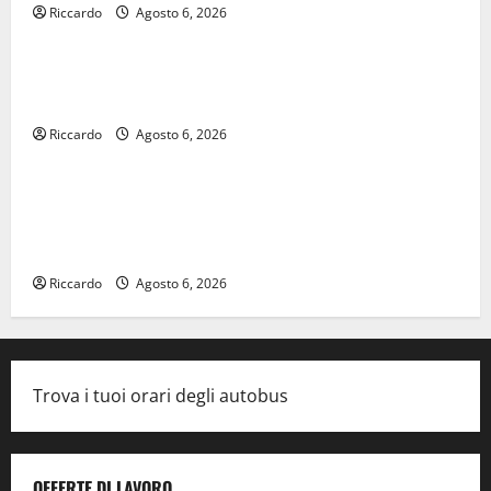
Riccardo
Agosto 6, 2026
legalità
U.I.R. e CESFAT: al centro legalità, formazione e
valori costituzionali
Riccardo
Agosto 6, 2026
economia
Voucher sportivi, solo 6 giorni per fare domanda.
Marano “Regione proroghi scadenza o negherà a
tanti ragazzi un’opportunità”
Riccardo
Agosto 6, 2026
Trova i tuoi orari degli autobus
OFFERTE DI LAVORO