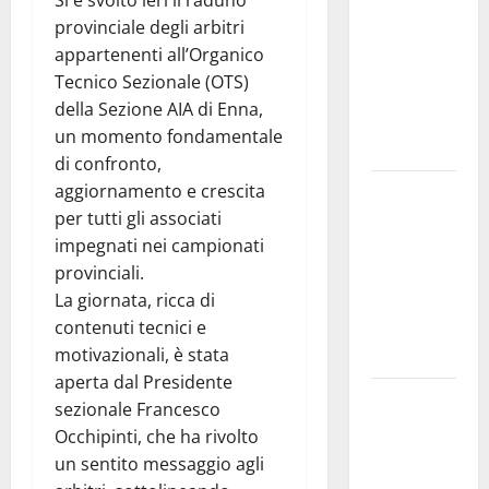
Si è svolto ieri il raduno
2026.
provinciale degli arbitri
Schifani:
appartenenti all’Organico
«Favoriamo
Tecnico Sezionale (OTS)
pluralismo
della Sezione AIA di Enna,
e crescita
un momento fondamentale
professionale»
di confronto,
aggiornamento e crescita
U.I.R. e
per tutti gli associati
CESFAT: al
impegnati nei campionati
centro
provinciali.
legalità,
La giornata, ricca di
formazione
contenuti tecnici e
e valori
motivazionali, è stata
costituzionali
aperta dal Presidente
Voucher
sezionale Francesco
sportivi,
Occhipinti, che ha rivolto
solo 6
un sentito messaggio agli
giorni per