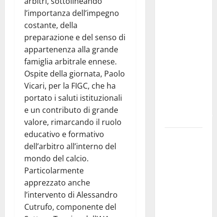
arbitri, sottolineando
fare
l’importanza dell’impegno
domanda.
costante, della
Marano
preparazione e del senso di
“Regione
appartenenza alla grande
proroghi
famiglia arbitrale ennese.
scadenza o
Ospite della giornata, Paolo
negherà a
Vicari, per la FIGC, che ha
tanti
portato i saluti istituzionali
ragazzi
e un contributo di grande
un’opportunità”
valore, rimarcando il ruolo
educativo e formativo
Pergusa,
dell’arbitro all’interno del
l’ex
mondo del calcio.
Caserma
Particolarmente
rinasce:
apprezzato anche
nasce
l’intervento di Alessandro
“Hope
Cutrufo, componente del
House –