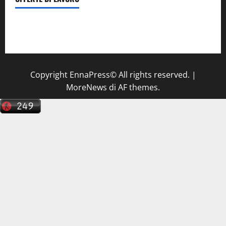
Il Centro La Diagnostica di Catenanuova ricerca un
tecnico sanitario di radiologia medica
a Enna
Copyright EnnaPress© All rights reserved.
|
MoreNews
di AF themes.