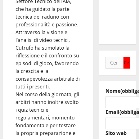
Settore Tecnico dell’AIA,
Casa della
che ha guidato la parte
Speranza”,
tecnica del raduno con
il nuovo
professionalità e passione.
cuore della
Attraverso la visione e
comunità
l’analisi di video tecnici,
Cutrufo ha stimolato la
riflessione e il confronto su
Ricerca
episodi di gioco, favorendo
per:
la crescita e la
consapevolezza arbitrale di
tutti i presenti.
Nome
(obblig
Nel corso della giornata, gli
arbitri hanno inoltre svolto
i quiz tecnici e
Email
(obbliga
regolamentari, momento
fondamentale per testare
la propria preparazione e
Sito web