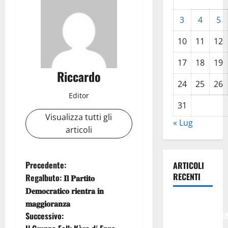
3
4
5
10
11
12
17
18
19
Riccardo
24
25
26
Editor
31
Visualizza tutti gli
« Lug
articoli
N
Precedente:
ARTICOLI
RECENTI
Regalbuto: 𝐈𝐥 𝐏𝐚𝐫𝐭𝐢𝐭𝐨
a
𝐃𝐞𝐦𝐨𝐜𝐫𝐚𝐭𝐢𝐜𝐨 𝐫𝐢𝐞𝐧𝐭𝐫𝐚 𝐢𝐧
𝐄𝐒𝐓𝐀𝐓𝐄
𝐦𝐚𝐠𝐠𝐢𝐨𝐫𝐚𝐧𝐳𝐚
v
𝐑𝐄𝐆𝐀𝐋𝐁𝐔𝐓𝐄
Successivo: