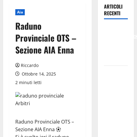
ARTICOLI
Aia
RECENTI
Raduno
𝐄𝐒𝐓𝐀𝐓𝐄
Provinciale OTS –
𝐑𝐄𝐆𝐀𝐋𝐁𝐔𝐓𝐄
𝟐𝟎𝟐𝟔 –
Sezione AIA Enna
𝐅𝐄𝐒𝐓𝐀 𝐃𝐈
𝐒𝐀𝐍 𝐕𝐈𝐓𝐎
Riccardo
Editoria,
Ottobre 14, 2025
approvata
2 minuti letti
la
graduatoria
definitiva
dei
contributi
Raduno Provinciale OTS –
della
Sezione AIA Enna ⚽️
Regione