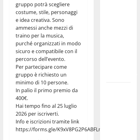
gruppo potrà scegliere
fare
costume, stile, personaggi
domanda.
e idea creativa. Sono
Marano
ammessi anche mezzi di
“Regione
traino per la musica,
proroghi
purché organizzati in modo
scadenza o
sicuro e compatibile con il
negherà a
percorso dell’evento.
tanti
Per partecipare come
ragazzi
gruppo è richiesto un
un’opportunità”
minimo di 10 persone.
Pergusa,
In palio il primo premio da
l’ex
400€.
Caserma
Hai tempo fino al 25 luglio
rinasce:
2026 per iscriverti.
nasce
Info e iscrizioni tramite link
“Hope
https://forms.gle/K9xV8PG2P6ABFLnR7
House –