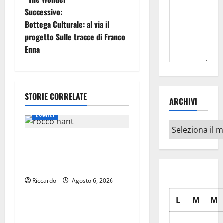
Successivo:
v
Bottega Culturale: al via il
i
progetto Sulle tracce di Franco
Enna
g
a
STORIE CORRELATE
z
ARCHIVI
Eventi
i
Archivi
o
𝐄𝐒𝐓𝐀𝐓𝐄
𝐑𝐄𝐆𝐀𝐋𝐁𝐔𝐓𝐄𝐒𝐄 𝟐𝟎𝟐𝟔 –
n
𝐅𝐄𝐒𝐓𝐀 𝐃𝐈 𝐒𝐀𝐍 𝐕𝐈𝐓𝐎
e
Riccardo
Agosto 6, 2026
Eventi
L
M
M
a
GANGI, CINQUE NOTTI DI
MUSICA INTERNAZIONALE