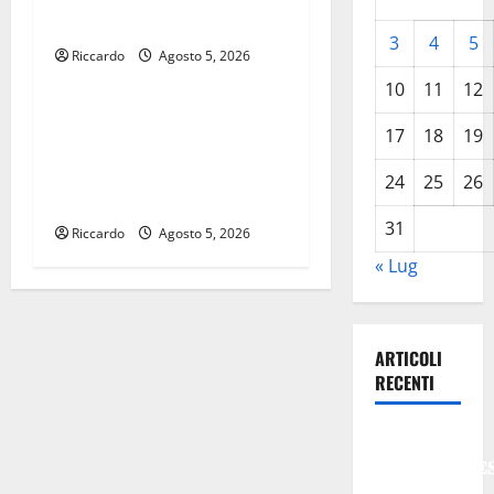
r
TRA ROCK E JAZZ
3
4
5
t
Riccardo
Agosto 5, 2026
Eventi
10
11
12
i
Inferno 2026, nel mezzo del
17
18
19
c
cammin…la visita
dell’assessora regionale
24
25
26
o
Amata
31
l
Riccardo
Agosto 5, 2026
« Lug
o
ARTICOLI
RECENTI
𝐄𝐒𝐓𝐀𝐓𝐄
𝐑𝐄𝐆𝐀𝐋𝐁𝐔𝐓𝐄