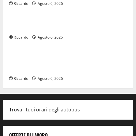
Riccardo
Agosto 6, 2026
legalità
U.I.R. e CESFAT: al centro legalità, formazione e
valori costituzionali
Riccardo
Agosto 6, 2026
economia
Voucher sportivi, solo 6 giorni per fare domanda.
Marano “Regione proroghi scadenza o negherà a
tanti ragazzi un’opportunità”
Riccardo
Agosto 6, 2026
Trova i tuoi orari degli autobus
OFFERTE DI LAVORO