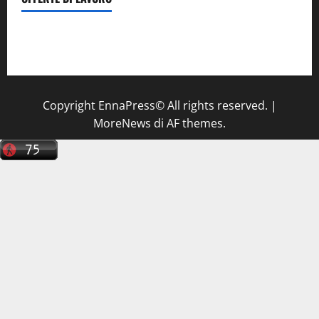
Il Centro La Diagnostica di Catenanuova ricerca un
tecnico sanitario di radiologia medica
a Enna
Copyright EnnaPress© All rights reserved.
|
MoreNews
di AF themes.