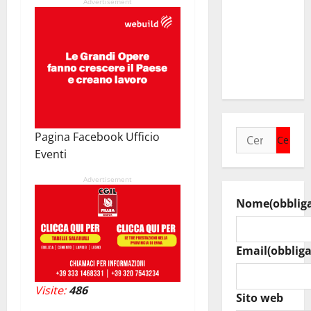
Advertisement
Casa della
Speranza”,
il nuovo
cuore della
comunità
Ricerca
Pagina Facebook Ufficio
per:
Eventi
Advertisement
Nome
(obblig
Email
(obbliga
Visite:
486
Sito web