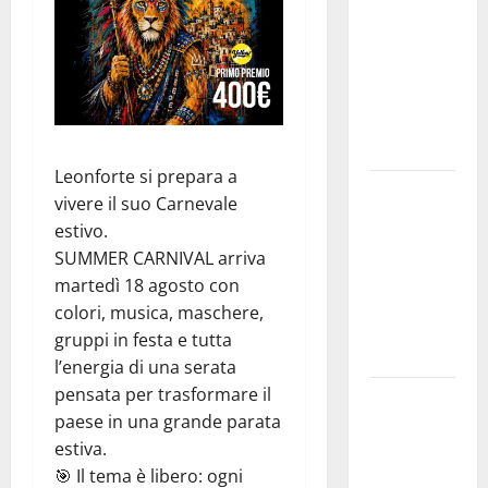
2026.
Schifani:
«Favoriamo
pluralismo
e crescita
professionale»
Leonforte si prepara a
U.I.R. e
vivere il suo Carnevale
CESFAT: al
estivo.
centro
SUMMER CARNIVAL arriva
legalità,
martedì 18 agosto con
formazione
colori, musica, maschere,
e valori
gruppi in festa e tutta
costituzionali
l’energia di una serata
pensata per trasformare il
Voucher
paese in una grande parata
sportivi,
estiva.
solo 6
🎯 Il tema è libero: ogni
giorni per