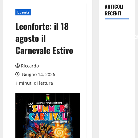
ARTICOLI
Eventi
RECENTI
Leonforte: il 18
𝐄𝐒𝐓𝐀𝐓𝐄
agosto il
𝐑𝐄𝐆𝐀𝐋𝐁𝐔𝐓𝐄
𝟐𝟎𝟐𝟔 –
Carnevale Estivo
𝐅𝐄𝐒𝐓𝐀 𝐃𝐈
𝐒𝐀𝐍 𝐕𝐈𝐓𝐎
Riccardo
Editoria,
Giugno 14, 2026
approvata
1 minuti di lettura
la
graduatoria
definitiva
dei
contributi
della
Regione