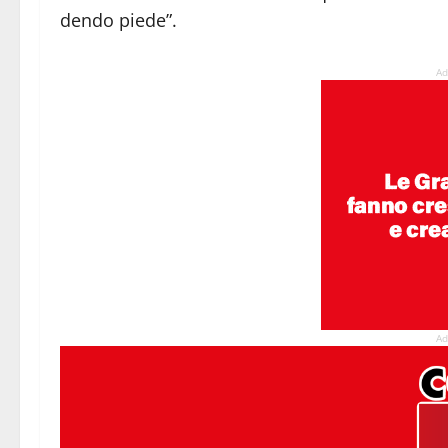
dendo piede”.
Ad
Ad