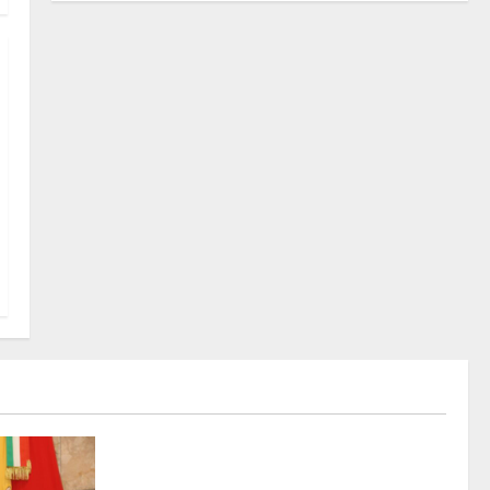
Rally
Inizia la notte del 23° Rally Tirreno