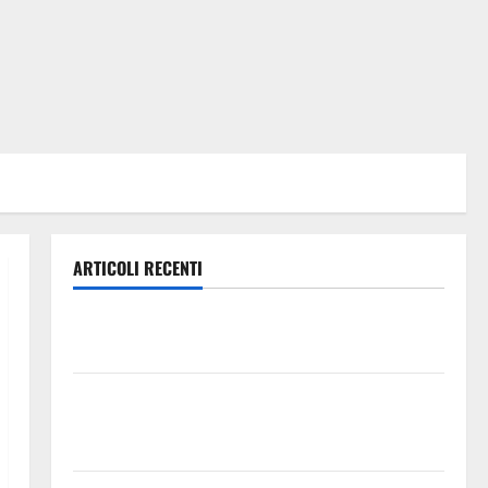
ARTICOLI RECENTI
TRIONFO ASSOLUTO A TAORMINA: UN NABUCCO
IMMORTALE ACCENDE IL TEATRO ANTICO
Pasquasia, il Mpa chiede la convocazione urgente del
Consiglio comunale di Enna: «Dopo gli allarmismi,
confronto pubblico su atti e dati progettuali»