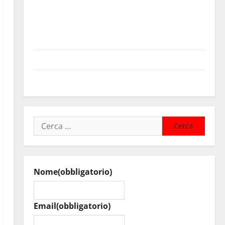
Pasquasia, Colianni: «Il presidente del Consiglio
Comunale studi gli atti, nessun ampliamento della
capsula, solo la bonifica dell’amianto presente nel
sito»
Inizia la notte del 23° Rally Tirreno Messina
Assoro il 9 agosto raduno bandistico
Ricerca
per:
Nome
(obbligatorio)
Email
(obbligatorio)