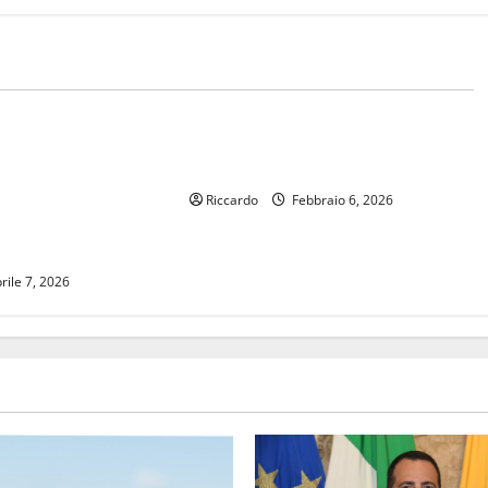
Sci Nautico
ER 17 DI SCI
Mondiali di Wakeboard: l’Italia
 PER SCARLETT
torna protagonista
ALTO, FINALE
Riccardo
Febbraio 6, 2026
R ALESSANDO
rile 7, 2026