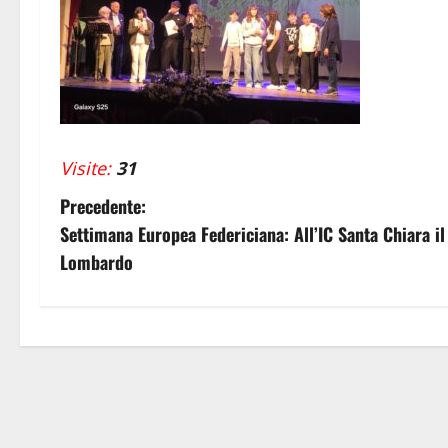
Visite:
31
N
Precedente:
Settimana Europea Federiciana: All’IC Santa Chiara 
a
Lombardo
v
i
g
a