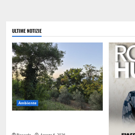
ULTIME NOTIZIE
Ambiente
Previsioni Meteo Enna: Oggi più
instabile e un po’ meno caldo.
Riccardo
Agosto 6, 2026