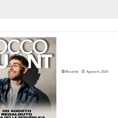
economia
Editoria, approvata la gradua
definitiva dei contributi dell
2026. Schifani: «Favoriamo p
crescita professionale»
Riccardo
Agosto 6, 2026