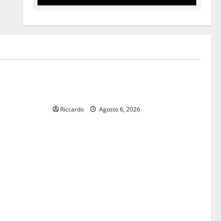
legalità
toria
U.I.R. e CESFAT: al centro legalità,
a Regione
formazione e valori costituzionali
luralismo e
Riccardo
Agosto 6, 2026