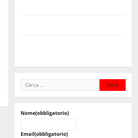
contributi della Regione 2026. Schifani: «Favoriamo
pluralismo e crescita professionale»
U.I.R. e CESFAT: al centro legalità, formazione e
valori costituzionali
Voucher sportivi, solo 6 giorni per fare domanda.
Marano “Regione proroghi scadenza o negherà a
tanti ragazzi un’opportunità”
Ricerca
per:
Nome
(obbligatorio)
Email
(obbligatorio)