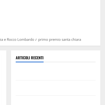
azza e Rocco Lombardo
primo premio santa chiara
ARTICOLI RECENTI
Previsioni Meteo Enna: Oggi più instabile e un po’
meno caldo.
𝐄𝐒𝐓𝐀𝐓𝐄 𝐑𝐄𝐆𝐀𝐋𝐁𝐔𝐓𝐄𝐒𝐄 𝟐𝟎𝟐𝟔 – 𝐅𝐄𝐒𝐓𝐀 𝐃𝐈
𝐒𝐀𝐍 𝐕𝐈𝐓𝐎
Editoria, approvata la graduatoria definitiva dei