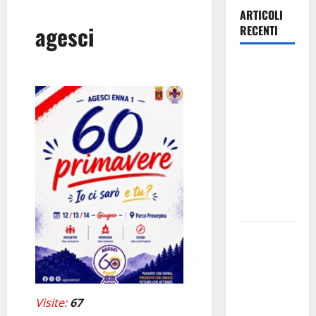
ARTICOLI
agesci
RECENTI
Lavoro.
Venezia
(PD):
“Depositato
ddl all’ARS
per
valorizzare
le imprese
domestiche”
Pergusa si
prepara alla
“Notte
dell’Assunta”:
Visite:
67
il 14 agosto