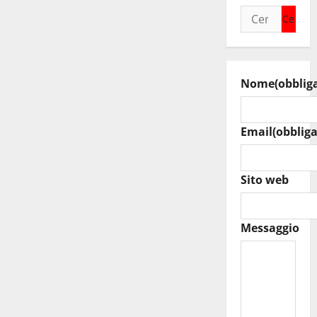
Ricerca
per:
Nome
(obblig
Email
(obbliga
Sito web
Messaggio