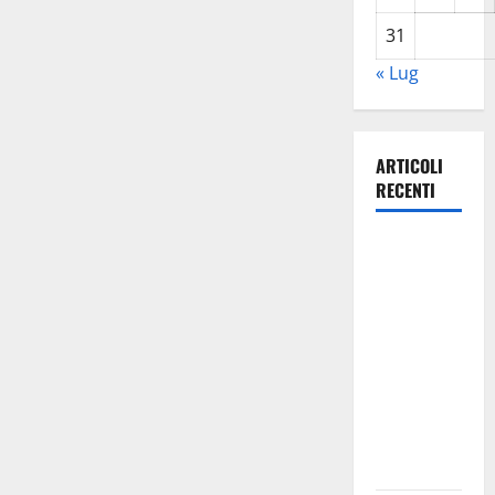
31
« Lug
ARTICOLI
RECENTI
Lavoro.
Venezia
(PD):
“Depositato
ddl all’ARS
per
valorizzare
le imprese
domestiche”