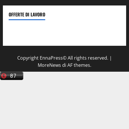
OFFERTE DI LAVORO
Il Centro La Diagnostica di Catenanuova ricerca un
tecnico sanitario di radiologia medica
a Enna
Copyright EnnaPress© All rights reserved.
|
MoreNews
di AF themes.