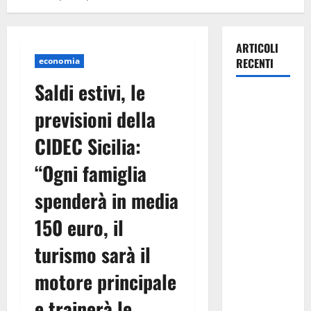
ARTICOLI
economia
RECENTI
Saldi estivi, le
Manovra
previsioni della
regionale:
Fp Cgil, Cisl
CIDEC Sicilia:
Fp, Sadirs,
“Ogni famiglia
Ugl e Uil Fp
esprimono
spenderà in media
apprezzamento
per il
150 euro, il
rispetto
turismo sarà il
degli
impegni
motore principale
assunti sul
e trainerà le
salario