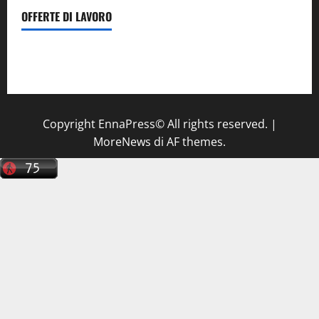
OFFERTE DI LAVORO
Il Centro La Diagnostica di Catenanuova ricerca un
tecnico sanitario di radiologia medica
a Enna
Copyright EnnaPress© All rights reserved.
|
MoreNews
di AF themes.