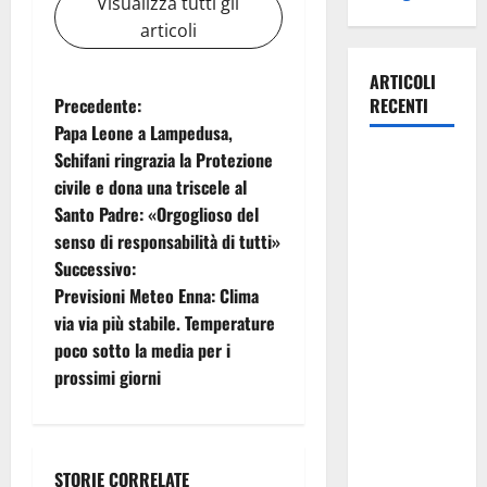
Visualizza tutti gli
articoli
ARTICOLI
N
Precedente:
RECENTI
Papa Leone a Lampedusa,
a
Schifani ringrazia la Protezione
Manovra
civile e dona una triscele al
regionale:
v
Santo Padre: «Orgoglioso del
Fp Cgil, Cisl
i
senso di responsabilità di tutti»
Fp, Sadirs,
Successivo:
Ugl e Uil Fp
g
Previsioni Meteo Enna: Clima
esprimono
via via più stabile. Temperature
apprezzamento
a
poco sotto la media per i
per il
z
prossimi giorni
rispetto
degli
i
impegni
assunti sul
o
STORIE CORRELATE