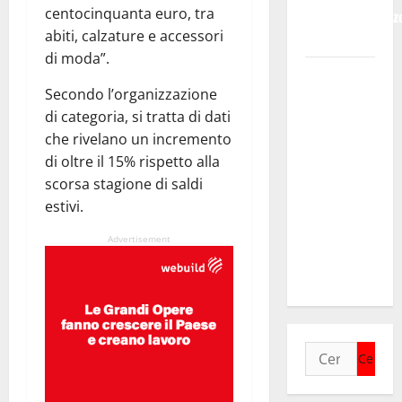
centocinquanta euro, tra
Bruno e Vincenz
abiti, calzature e accessori
Bruno.
di moda”.
Regione.
Secondo l’organizzazione
Pellegrino a
di categoria, si tratta di dati
Mannino
che rivelano un incremento
“Ignora le
di oltre il 15% rispetto alla
basi dei
scorsa stagione di saldi
rapporti fra
estivi.
istizuaioni.
Ormai è in
Advertisement
campagna
elettorale”
Ricerca
per: