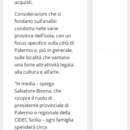
CIUFOLI A
acquisti.
PETRALIA
Considerazioni che si
SOPRANA
fondano sull’analisi
CON
condotta nelle varie
“RIDERE IN
province dell’isola, con un
ORDINE
focus specifico sulla città di
ALFABETICO”
Palermo e, più in generale,
Domenica 9
sulle località che vantano
agosto andrà
una forte attrattività legata
in
alla cultura e all’arte.
scena “Orfeo
“In media – spiega
ed
Salvatore Bivona, che
Euridice”,
ricopre il ruolo di
concerto-
presidente provinciale di
spettacolo
Palermo e regionale della
sand-art
CIDEC Sicilia – ogni famiglia
con
spenderà circa
Stefania