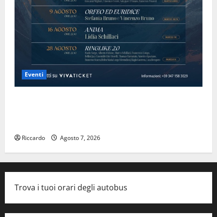
Eventi
Domenica 9 agosto andrà in scena “Orfeo ed
Euridice”, concerto-spettacolo sand-art con Stefania
Bruno e Vincenzo Bruno.
Riccardo
Agosto 7, 2026
Trova i tuoi orari degli autobus