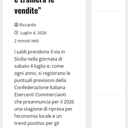
accessorio
vendite”
GANGI
ILLUMINA
Riccardo
LA SUA
Luglio 4, 2026
TRADIZIONE
2 minuti letti
CON
I saldi prendono il via in
“AGNUNI
Sicilia nella giornata di
BINIDITTU”
sabato 4 luglio e, come
GRAZIE A
ogni anno, si registrano le
PROGETTO
puntuali previsioni della
DEMOCRAZIA
Confederazione Italiana
PARTECIPATA
Esercenti Commercianti
PINETA FEST
che preannuncia per il 2026
2026: L’11
una stagione di ripresa per
AGOSTO
l’economia locale e un
ROBERTO
trend positivo per gli