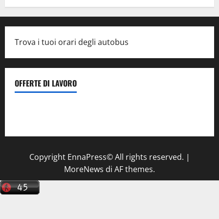
Trova i tuoi orari degli autobus
OFFERTE DI LAVORO
Il Centro La Diagnostica di Catenanuova ricerca un
tecnico sanitario di radiologia medica
a Enna
Copyright EnnaPress© All rights reserved.
|
MoreNews
di AF themes.