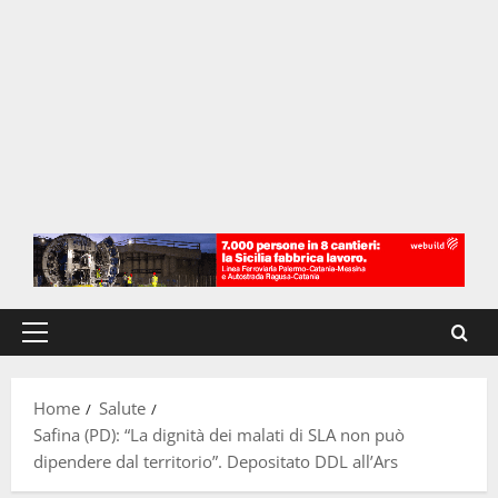
Menu
principale
Home
Salute
Safina (PD): “La dignità dei malati di SLA non può
dipendere dal territorio”. Depositato DDL all’Ars