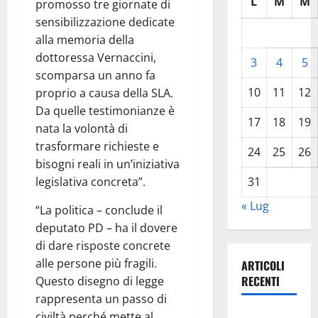
L
M
M
promosso tre giornate di
sensibilizzazione dedicate
alla memoria della
dottoressa Vernaccini,
3
4
5
scomparsa un anno fa
10
11
12
proprio a causa della SLA.
Da quelle testimonianze è
17
18
19
nata la volontà di
trasformare richieste e
24
25
26
bisogni reali in un’iniziativa
legislativa concreta”.
31
« Lug
“La politica – conclude il
deputato PD – ha il dovere
di dare risposte concrete
alle persone più fragili.
ARTICOLI
RECENTI
Questo disegno di legge
rappresenta un passo di
civiltà perché mette al
Pasquasia,