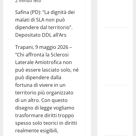
2 minuti letti
e
Safina (PD): “La dignità dei
speculazioni
malati di SLA non può
politiche”
dipendere dal territorio”.
Pasquasia:
Depositato DDL all’Ars
uno dei più
Trapani, 9 maggio 2026 –
grandi
“Chi affronta la Sclerosi
“Buchi
Laterale Amiotrofica non
Neri” della
può essere lasciato solo, né
Regione
può dipendere dalla
Sicilia
fortuna di vivere in un
Enna questa
territorio più organizzato
sera al
di un altro. Con questo
piazzale
disegno di legge vogliamo
Euno “Il
trasformare diritti troppo
Barbiere di
spesso solo teorici in diritti
Siviglia”
realmente esigibili,