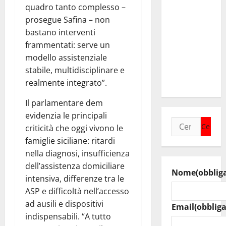
collega di
quadro tanto complesso –
Caltanissetta
prosegue Safina – non
Walter
bastano interventi
Tesauro
frammentati: serve un
“Sinergia
modello assistenziale
tra i due
stabile, multidisciplinare e
territori”
realmente integrato”.
Il parlamentare dem
evidenzia le principali
Ricerca
criticità che oggi vivono le
per:
famiglie siciliane: ritardi
nella diagnosi, insufficienza
dell’assistenza domiciliare
Nome
(obblig
intensiva, differenze tra le
ASP e difficoltà nell’accesso
ad ausili e dispositivi
Email
(obbliga
indispensabili. “A tutto