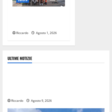
Salute
Soccorsi in ambiente
acquatico, la Seus 118
potenzia la formazione
Riccardo
Agosto 1, 2026
ULTIME NOTIZIE
Ambiente
Pasquasia, Giuseppe Carta: “Al rientro dei lavori
parlamentari, urgente audizione in Commissione
Ambiente, servono chiarezza e atti, non allarmismi e
speculazioni politiche”
Riccardo
Agosto 9, 2026