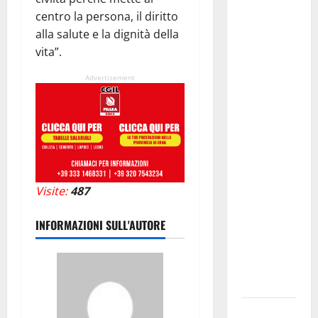
centro la persona, il diritto
Giuseppe
alla salute e la dignità della
Carta: “Al
vita”.
rientro dei
lavori
Advertisement
parlamentari,
urgente
audizione in
Commissione
Ambiente,
servono
Visite:
487
chiarezza e
atti, non
INFORMAZIONI SULL'AUTORE
allarmismi
e
speculazioni
politiche”
Pasquasia: