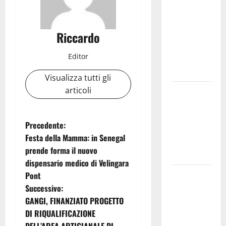
uno dei più
grandi
“Buchi
Riccardo
Neri” della
Editor
Regione
Sicilia
Visualizza tutti gli
articoli
Enna questa
sera al
piazzale
N
Precedente:
Euno “Il
Festa della Mamma: in Senegal
Barbiere di
a
prende forma il nuovo
Siviglia”
dispensario medico di Velingara
v
Previsioni
Pont
i
Meteo
Successivo:
Enna: Nuova
GANGI, FINANZIATO PROGETTO
g
probabilità
DI RIQUALIFICAZIONE
di
DELL’AREA ARTIGIANALE DI