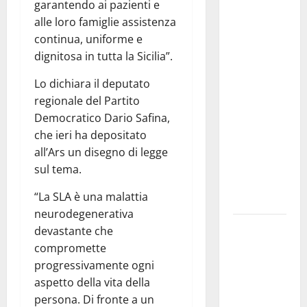
garantendo ai pazienti e
Previsioni
alle loro famiglie assistenza
Meteo
continua, uniforme e
Enna: Nuova
dignitosa in tutta la Sicilia”.
probabilità
di
Lo dichiara il deputato
temporali
regionale del Partito
pomeridiani.
Democratico Dario Safina,
Temperature
che ieri ha depositato
stabili, due
all’Ars un disegno di legge
gradi circa
sul tema.
sopra
“La SLA è una malattia
media.
neurodegenerativa
Il sindaco di
devastante che
Enna
compromette
Mirello
progressivamente ogni
Crisafulli
aspetto della vita della
incontra il
persona. Di fronte a un