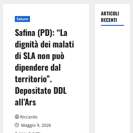
ARTICOLI
Salute
RECENTI
Safina (PD): “La
Pasquasia,
dignità dei malati
Giuseppe
Carta: “Al
di SLA non può
rientro dei
dipendere dal
lavori
parlamentari,
territorio”.
urgente
audizione in
Depositato DDL
Commissione
all’Ars
Ambiente,
servono
chiarezza e
Riccardo
atti, non
Maggio 9, 2026
allarmismi