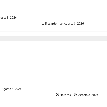
amento idrico
progetti per 44 milioni. Varrica
y
(M5S Ars): “Sicilia bersaglio
preferito del governo Meloni”
osto 8, 2026
Riccardo
Agosto 8, 2026
sindacati
 dal Mondiale? Alessio
Pubblicazione delle graduato
ima di scegliere il
definitive delle progressioni 
 tecnico, si ripensi un
deroga, i sindacati: “Un tra
 non valorizza più i giovani»
atteso dai lavoratori della R
Siciliana”
Agosto 8, 2026
Riccardo
Agosto 8, 2026