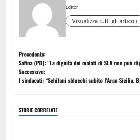
Editor
Visualizza tutti gli articoli
N
Precedente:
Safina (PD): “La dignità dei malati di SLA non può di
a
Successivo:
v
I sindacati: “Schifani sblocchi subito l’Aran Sicilia
i
g
STORIE CORRELATE
economia
economia
a
SEUS e gratuità titoli di viaggio,
Piano sviluppo
z
Grasso (FI): “Battaglia portata
milioni per po