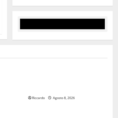
Eventi
rie
TEATRI DI PIETRA 2026 in Sicilia
verticali in
Riccardo III e Shakespeare a Ustica:
guardo molto
Teatri di Pietra prosegue il suo viaggio
egione
nella provincia di Palermo
Riccardo
Agosto 8, 2026