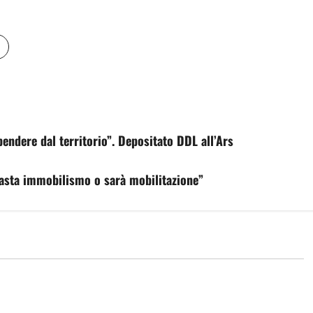
pendere dal territorio”. Depositato DDL all’Ars
. Basta immobilismo o sarà mobilitazione”
economia
 e coesione, 7,2
Batosta per la rigenerazione
tenziare
urbana in Sicilia, revocati da Roma