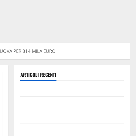
NUOVA PER 814 MILA EURO
ARTICOLI RECENTI
Leonforte: questa sera la Notte Bianca
Italia fuori dal Mondiale? Alessio Sundas: «Prima di
scegliere il commissario tecnico, si ripensi un
sistema che non valorizza più i giovani»
Pubblicazione delle graduatorie definitive delle