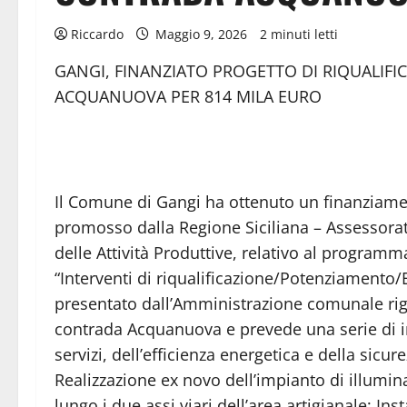
Riccardo
Maggio 9, 2026
2 minuti letti
GANGI, FINANZIATO PROGETTO DI RIQUALIFI
ACQUANUOVA PER 814 MILA EURO
Il Comune di Gangi ha ottenuto un finanziame
promosso dalla Regione Siciliana – Assessorat
delle Attività Produttive, relativo al progra
“Interventi di riqualificazione/Potenziamento/E
presentato dall’Amministrazione comunale rigua
contrada Acquanuova e prevede una serie di int
servizi, dell’efficienza energetica e della sicure
Realizzazione ex novo dell’impianto di illumin
lungo i due assi viari dell’area artigianale; In