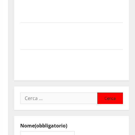
progressioni verticali in deroga, i sindacati: “Un
traguardo molto atteso dai lavoratori della Regione
Siciliana”
TEATRI DI PIETRA 2026 in Sicilia Riccardo III e
Shakespeare a Ustica: Teatri di Pietra prosegue il
suo viaggio nella provincia di Palermo
Salmo sarà in Sicilia il 9 e 11 agosto a Catania (Villa
Bellini) e Palermo (Velodromo) per due date del
Wave Summer Music
Ricerca
per:
Nome
(obbligatorio)