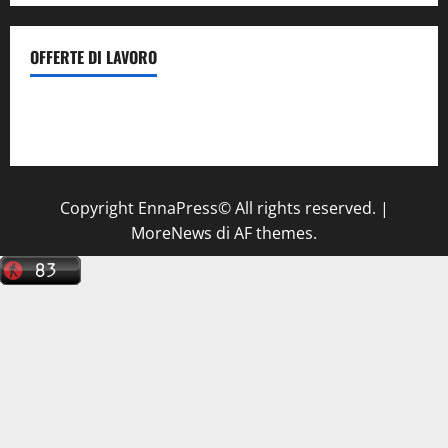
OFFERTE DI LAVORO
Il Centro La Diagnostica di Catenanuova ricerca un
tecnico sanitario di radiologia medica
a Enna
Copyright EnnaPress© All rights reserved.
|
MoreNews
di AF themes.