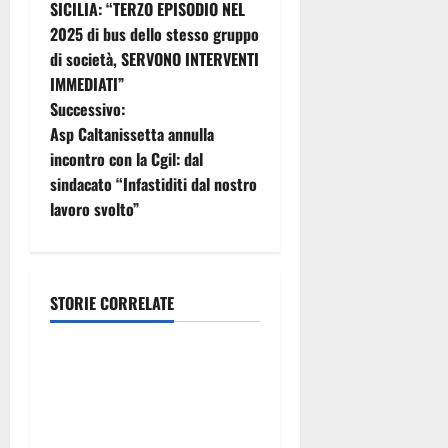
SICILIA: “TERZO EPISODIO NEL
v
2025 di bus dello stesso gruppo
i
di società, SERVONO INTERVENTI
IMMEDIATI”
g
Successivo:
Asp Caltanissetta annulla
a
incontro con la Cgil: dal
z
sindacato “Infastiditi dal nostro
lavoro svolto”
i
o
STORIE CORRELATE
n
Assostampa
e
Regolamentazione accrediti
a
giornalisti a Sala d’Euno:
Assostampa plaude a
r
iniziativa presidente del