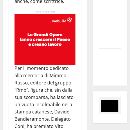
anche, come scrittrice.
nel sito»
Advertisement
Inizia la
notte del
23° Rally
Tirreno
Messina
Assoro il 9
agosto
Per il momento dedicato
raduno
alla memoria di Mimmo
bandistico
Russo, editore del gruppo
“Rmb”, figura che, sin dalla
sua scomparsa, ha lasciato
un vuoto incolmabile nella
stampa catanese, Davide
Bandieramonte, Delegato
Coni, ha premiato Vito