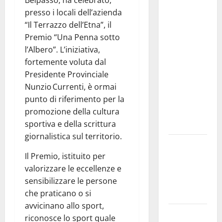
Belpasso, ha celebrato,
Comunale
presso i locali dell’azienda
studi gli
“Il Terrazzo dell’Etna”, il
atti, nessun
Premio “Una Penna sotto
ampliamento
l’Albero”. L’iniziativa,
della
fortemente voluta dal
capsula,
Presidente Provinciale
solo la
Nunzio Currenti, è ormai
bonifica
punto di riferimento per la
dell’amianto
promozione della cultura
presente
sportiva e della scrittura
nel sito»
giornalistica sul territorio.
Inizia la
Il Premio, istituito per
notte del
valorizzare le eccellenze e
23° Rally
sensibilizzare le persone
Tirreno
che praticano o si
Messina
avvicinano allo sport,
Assoro il 9
riconosce lo sport quale