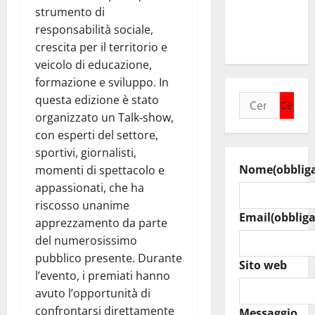
agosto
strumento di
raduno
responsabilità sociale,
bandistico
crescita per il territorio e
veicolo di educazione,
formazione e sviluppo. In
questa edizione è stato
Ricerca
organizzato un Talk‑show,
per:
con esperti del settore,
sportivi, giornalisti,
Nome
(obblig
momenti di spettacolo e
appassionati, che ha
riscosso unanime
Email
(obbliga
apprezzamento da parte
del numerosissimo
pubblico presente. Durante
Sito web
l’evento, i premiati hanno
avuto l’opportunità di
confrontarsi direttamente
Messaggio