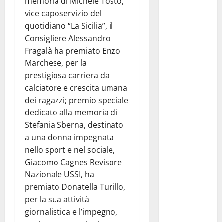
memoria di Michele Tosto,
atti e dati
vice caposervizio del
progettuali»
quotidiano “La Sicilia”, il
Consigliere Alessandro
Pasquasia,
Fragalà ha premiato Enzo
Colianni: «Il
Marchese, per la
presidente
prestigiosa carriera da
del
calciatore e crescita umana
Consiglio
dei ragazzi; premio speciale
Comunale
dedicato alla memoria di
studi gli
Stefania Sberna, destinato
atti, nessun
a una donna impegnata
ampliamento
nello sport e nel sociale,
della
Giacomo Cagnes Revisore
capsula,
Nazionale USSI, ha
solo la
premiato Donatella Turillo,
bonifica
per la sua attività
dell’amianto
giornalistica e l’impegno,
presente