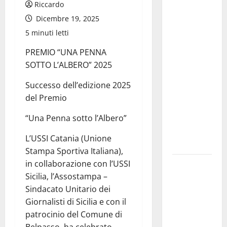
chiede la
Riccardo
convocazione
Dicembre 19, 2025
urgente del
5 minuti letti
Consiglio
PREMIO “UNA PENNA
comunale di
SOTTO L’ALBERO” 2025
Enna:
«Dopo gli
Successo dell’edizione 2025
allarmismi,
del Premio
confronto
“Una Penna sotto l’Albero”
pubblico su
atti e dati
L’USSI Catania (Unione
progettuali»
Stampa Sportiva Italiana),
in collaborazione con l’USSI
Pasquasia,
Sicilia, l’Assostampa –
Colianni: «Il
Sindacato Unitario dei
presidente
Giornalisti di Sicilia e con il
del
patrocinio del Comune di
Consiglio