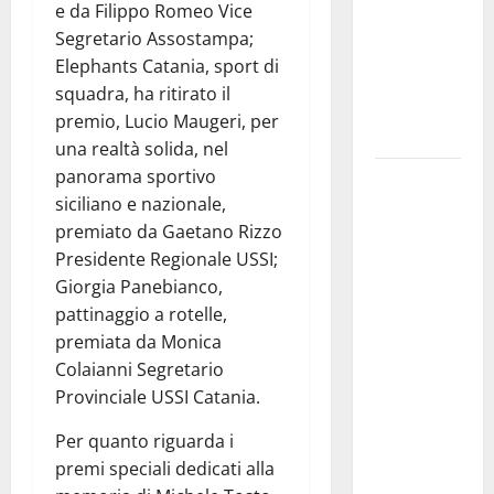
e da Filippo Romeo Vice
NABUCCO
Segretario Assostampa;
IMMORTALE
Elephants Catania, sport di
ACCENDE IL
squadra, ha ritirato il
TEATRO
premio, Lucio Maugeri, per
ANTICO
una realtà solida, nel
panorama sportivo
Pasquasia,
siciliano e nazionale,
il Mpa
premiato da Gaetano Rizzo
chiede la
Presidente Regionale USSI;
convocazione
Giorgia Panebianco,
urgente del
pattinaggio a rotelle,
Consiglio
premiata da Monica
comunale di
Colaianni Segretario
Enna:
Provinciale USSI Catania.
«Dopo gli
allarmismi,
Per quanto riguarda i
confronto
premi speciali dedicati alla
pubblico su