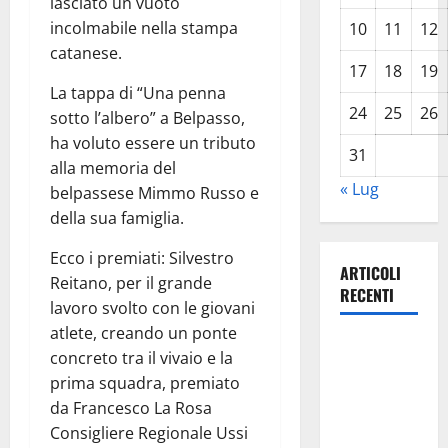
lasciato un vuoto
incolmabile nella stampa
10
11
12
catanese.
17
18
19
La tappa di “Una penna
24
25
26
sotto l’albero” a Belpasso,
ha voluto essere un tributo
31
alla memoria del
« Lug
belpassese Mimmo Russo e
della sua famiglia.
Ecco i premiati: Silvestro
ARTICOLI
Reitano, per il grande
RECENTI
lavoro svolto con le giovani
atlete, creando un ponte
TRIONFO
concreto tra il vivaio e la
ASSOLUTO
prima squadra, premiato
A
da Francesco La Rosa
TAORMINA:
Consigliere Regionale Ussi
UN