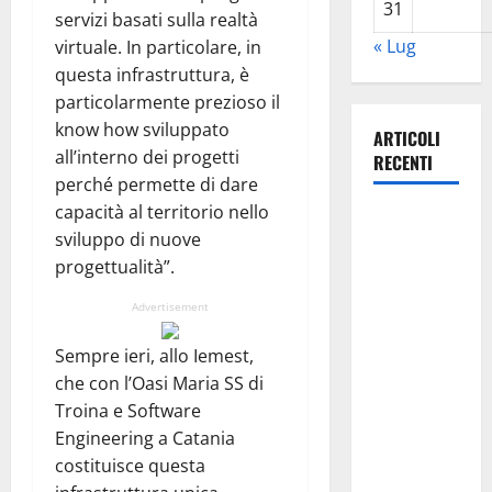
31
servizi basati sulla realtà
« Lug
virtuale. In particolare, in
questa infrastruttura, è
particolarmente prezioso il
know how sviluppato
ARTICOLI
all’interno dei progetti
RECENTI
perché permette di dare
capacità al territorio nello
Previsioni
sviluppo di nuove
Meteo
progettualità”.
Enna: Ieri
nubifragio a
Advertisement
Enna. Oggi
ancora
Sempre ieri, allo Iemest,
possibilità
che con l’Oasi Maria SS di
di
Troina e Software
temporali
Engineering a Catania
pomeridiani
costituisce questa