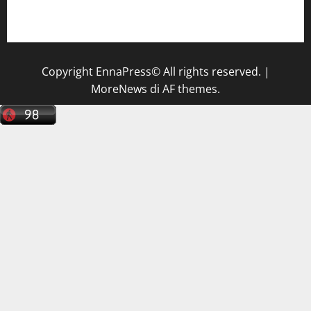
Il Centro La Diagnostica di Catenanuova ricerca un
tecnico sanitario di radiologia medica
a Enna
Copyright EnnaPress© All rights reserved.
|
MoreNews
di AF themes.