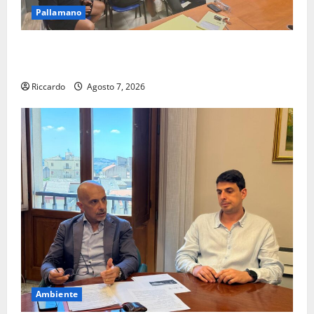
Pallamano
Pallamano Serie A Gold: riunione operativa a ranghi
completi per la Orlando Pallamano Haenna
Riccardo
Agosto 7, 2026
Ambiente