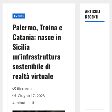
ARTICOLI
Eventi
RECENTI
Palermo, Troina e
Previsioni
Catania: nasce in
Meteo
Enna: Ieri
Sicilia
nubifragio a
un’infrastruttura
Enna. Oggi
ancora
sostenibile di
possibilità
di
realtà virtuale
temporali
pomeridiani
Riccardo
teoricamente
Giugno 17, 2023
meno
4 minuti letti
diffusi