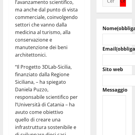
l’avanzamento scientifico,
per:
ma anche dal punto di vista
commerciale, coinvolgendo
settori che vanno dalla
Nome
(obblig
medicina al turismo, alla
conservazione e
manutenzione dei beni
Email
(obbliga
architettonici.
“Il Progetto 3DLab-Sicilia,
Sito web
finanziato dalla Regione
Siciliana, – ha spiegato
Daniela Puzzo,
Messaggio
responsabile scientifico per
l’Università di Catania – ha
avuto come obiettivo
quello di creare una
infrastruttura sostenibile e
di sviluppare dieci casi