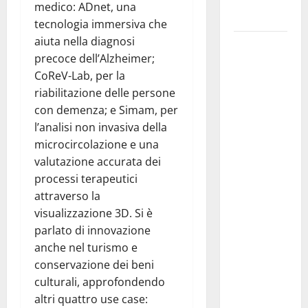
Madonna dè
medico: ADnet, una
Carusi
tecnologia immersiva che
aiuta nella diagnosi
Manovrina,
precoce dell’Alzheimer;
Anci Sicilia:
CoReV-Lab, per la
“Apprezziamo
riabilitazione delle persone
l’incremento
con demenza; e Simam, per
dei
l’analisi non invasiva della
trasferimenti
microcircolazione e una
ai Comuni
valutazione accurata dei
Un primo
processi terapeutici
passo
attraverso la
importante
visualizzazione 3D. Si è
che dovrà
parlato di innovazione
trovare
anche nel turismo e
continuità
conservazione dei beni
nelle
culturali, approfondendo
prossime
altri quattro use case:
Finanziarie”