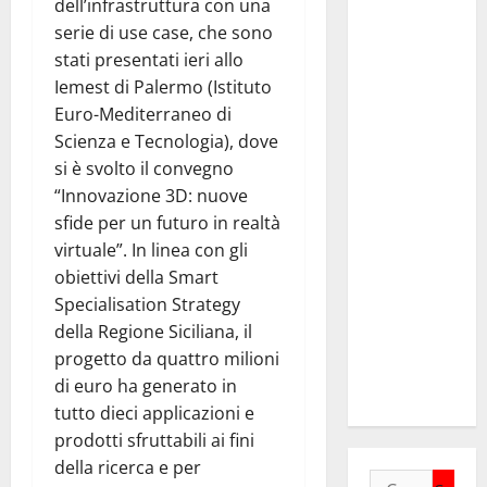
dell’infrastruttura con una
Anci Sicilia:
serie di use case, che sono
“Apprezziamo
stati presentati ieri allo
l’incremento
Iemest di Palermo (Istituto
dei
Euro-Mediterraneo di
trasferimenti
Scienza e Tecnologia), dove
ai Comuni
si è svolto il convegno
Un primo
“Innovazione 3D: nuove
passo
sfide per un futuro in realtà
importante
virtuale”. In linea con gli
che dovrà
obiettivi della Smart
trovare
Specialisation Strategy
continuità
della Regione Siciliana, il
nelle
progetto da quattro milioni
prossime
di euro ha generato in
Finanziarie”
tutto dieci applicazioni e
prodotti sfruttabili ai fini
della ricerca e per
Ricerca