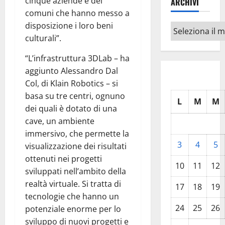
cinque aziende e dei
ARCHIVI
comuni che hanno messo a
disposizione i loro beni
Archivi
culturali”.
“L’infrastruttura 3DLab – ha
aggiunto Alessandro Dal
Col, di Klain Robotics – si
basa su tre centri, ognuno
L
M
M
dei quali è dotato di una
cave, un ambiente
immersivo, che permette la
3
4
5
visualizzazione dei risultati
ottenuti nei progetti
10
11
12
sviluppati nell’ambito della
realtà virtuale. Si tratta di
17
18
19
tecnologie che hanno un
24
25
26
potenziale enorme per lo
sviluppo di nuovi progetti e