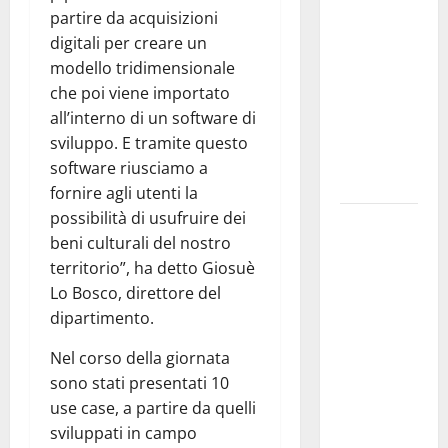
l’assessore
partire da acquisizioni
Lombardo
digitali per creare un
assicura
modello tridimensionale
interventi
che poi viene importato
in tempi
all’interno di un software di
celeri di
sviluppo. E tramite questo
Mario
software riusciamo a
Pagaria
fornire agli utenti la
possibilità di usufruire dei
Giochi di
beni culturali del nostro
Quartiere e
territorio”, ha detto Giosuè
Calcio
Lo Bosco, direttore del
Balilla
dipartimento.
Umano:
tradizione e
Nel corso della giornata
innovazione
sono stati presentati 10
per la festa
use case, a partire da quelli
della
sviluppati in campo