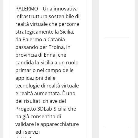
interventi
in tempi
PALERMO – Una innovativa
celeri di
infrastruttura sostenibile di
Mario
realtà virtuale che percorre
Pagaria
strategicamente la Sicilia,
da Palermo a Catania
Giochi di
passando per Troina, in
Quartiere e
provincia di Enna, che
Calcio
candida la Sicilia a un ruolo
Balilla
primario nel campo delle
Umano:
applicazioni delle
tradizione e
tecnologie di realtà virtuale
innovazione
e realtà aumentata. È uno
per la festa
dei risultati chiave del
della
Progetto 3DLab-Sicilia che
Madonna dè
ha già consentito di
Carusi
validare le apparecchiature
ed i servizi
Manovrina,