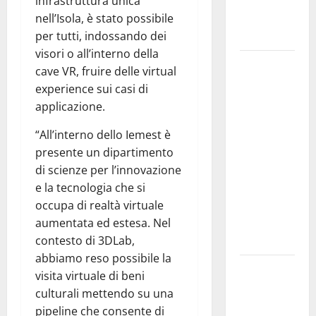
teoricamente
infrastruttura unica
meno
nell’Isola, è stato possibile
diffusi
per tutti, indossando dei
visori o all’interno della
Pallamano
cave VR, fruire delle virtual
Serie A
experience sui casi di
Gold:
applicazione.
riunione
operativa a
“All’interno dello Iemest è
ranghi
presente un dipartimento
completi
di scienze per l’innovazione
per la
e la tecnologia che si
Orlando
occupa di realtà virtuale
Pallamano
aumentata ed estesa. Nel
Haenna
contesto di 3DLab,
abbiamo reso possibile la
Cimitero
visita virtuale di beni
pieno di
culturali mettendo su una
erbacce:
pipeline che consente di