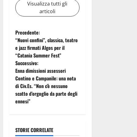
Visualizza tutti gli
articoli
N
Precedente:
“Nuovi confini”, classica, teatro
a
e jazz firmati Algos per il
“Catania Summer Fest”
v
Successivo:
i
Enna dimissioni assessori
Contino e Campanile: una nota
g
di Civ.Es. “Non c’è nessuno
scatto d’orgoglio da parte degli
a
ennesi”
z
i
STORIE CORRELATE
Eventi