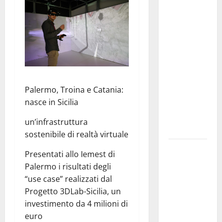
Pallamano
Serie A
Gold:
riunione
operativa a
ranghi
completi
Palermo, Troina e Catania:
per la
nasce in Sicilia
Orlando
Pallamano
un’infrastruttura
Haenna
sostenibile di realtà virtuale
Cimitero
Presentati allo Iemest di
pieno di
Palermo i risultati degli
erbacce:
“use case” realizzati dal
l’assessore
Progetto 3DLab-Sicilia, un
Lombardo
investimento da 4 milioni di
assicura
euro