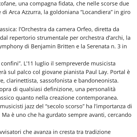
tofane, una compagna fidata, che nelle scorse due
di Arca Azzurra, la goldoniana “Locandiera” in giro
lassica: l’Orchestra da camera Orfeo, diretta da
al repertorio strumentale per orchestra d’archi, la
ymphony di Benjamin Britten e la Serenata n. 3 in
 confini”. L’11 luglio il sempreverde musicista
rà sul palco col giovane pianista Paul Lay. Portal è
, clarinettista, sassofonista e bandoneonista.
sopra di qualsiasi definizione, una personalità
classico quanto nella creazione contemporanea.
i musicisti jazz del “secolo scorso” ha l’importanza di
i. Ma è uno che ha gurdato sempre avanti, cercando
ovvisatori che avanza in cresta tra tradizione