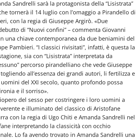
manda Sandrelli sarà la protagonista della “Lisistrata”
 che tornerà il 14 luglio con l’omaggio a Pirandello di
ri, con la regia di Giuseppe Argirò. «Due
 debutto di “Nuovi confini” – commenta Giovanni
tato in una chiave contemporanea da due beniamini del
ambieri. “I classici rivisitati”, infatti, è questa la
agione, sia con “Lisistrata” interpretata da
essuno” percorso pirandelliano che vede Giuseppe
ogliendo all’essenza dei grandi autori, li fertilizza e
oi uomini del XXI secolo, quanto profondo possa
ronia e il sorriso».
ciopero del sesso per costringere i loro uomini a
iverente e illuminato del classico di Aristofane
rra con la regia di Ugo Chiti e Amanda Sandrelli nel
tofane interpretando la classicità con occhio
inale. Lo fa avendo trovato in Amanda Sandrelli una