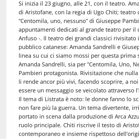
Si inizia il 23 giugno, alle 21, con il teatro. A
di Aristofane, con la regia di Ugo Chiti; teatro
“Centomila, uno, nessuno” di Giuseppe Pambie
appuntamenti dedicati al grande teatro per il
Anfuso -. Il teatro dei grandi classici rivisi
pubblico catanese: Amanda Sandrelli e Giuseppe P
linea su cui ci siamo mossi per questa prima st
Amanda Sandrelli, sia per “Centomila, Uno, N
Pambieri protagonista. Rivisitazione che nulla t
li rende ancor più vivi, facendo scoprire, a n
essere un messaggio se veicolato attraverso l’i
Il tema di Listrata è noto: le donne fanno lo s
non fare più la guerra. Un tema divertente, irr
portato in scena dalla produzione di Arca Azzu
ruolo principale. Chiti riscrive il testo di Aris
contemporaneo e insieme rispettoso dell’orig