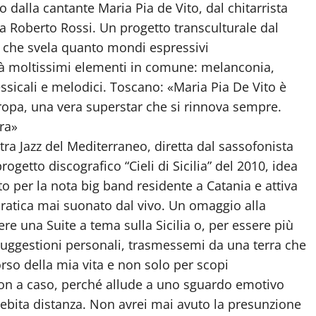
 dalla cantante Maria Pia de Vito, dal chitarrista
ta Roberto Rossi. Un progetto transculturale dal
, che svela quanto mondi espressivi
tà moltissimi elementi in comune: melanconia,
essicali e melodici. Toscano: «Maria Pia De Vito è
ropa, una vera superstar che si rinnova sempre.
tra»
ra Jazz del Mediterraneo, diretta dal sassofonista
getto discografico “Cieli di Sicilia” del 2010, idea
to per la nota big band residente a Catania e attiva
ratica mai suonato dal vivo. Un omaggio alla
re una Suite a tema sulla Sicilia o, per essere più
 suggestioni personali, trasmessemi da una terra che
corso della mia vita e non solo per scopi
ì non a caso, perché allude a uno sguardo emotivo
ebita distanza. Non avrei mai avuto la presunzione