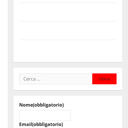
Temporale: a lavoro i volontari. Auto bloccata ad
Enna bassa
DEFINITO IL PROGRAMMA DELLA SETTIMA EDIZIONE
DEL MARZAMEMI CINEFEST
Salute, giunta regionale nomina Sabrina Cillia alla
direzione del Cefpas
Ricerca
per:
Nome
(obbligatorio)
Email
(obbligatorio)