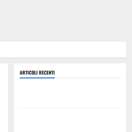
ARTICOLI RECENTI
Caronia (Noi Moderati): “Basta valzer di poltrone, a
Palermo serve un programma per giovani e servizi
efficienti
POSTE ITALIANE: IN PROVINCIA DI ENNA CON
“SEGUIMI” LA CORRISPONDENZA VIENE IN VACANZA
CON TE