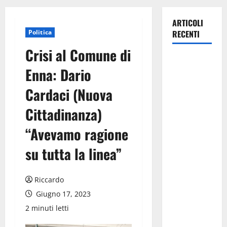
ARTICOLI
Politica
RECENTI
Crisi al Comune di
Pasquasia,
Enna: Dario
Giuseppe
Carta: “Al
Cardaci (Nuova
rientro dei
Cittadinanza)
lavori
parlamentari,
“Avevamo ragione
urgente
audizione in
su tutta la linea”
Commissione
Ambiente,
Riccardo
servono
Giugno 17, 2023
chiarezza e
2 minuti letti
atti, non
allarmismi