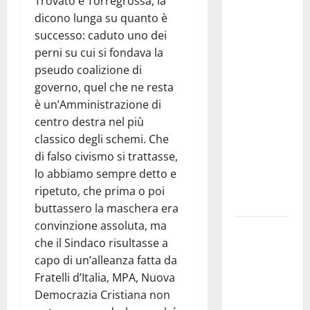
Trovato e Torregrossa, la
Previsioni
dicono lunga su quanto è
Meteo
successo:
caduto uno dei
Enna: Nuova
perni su cui si fondava la
probabilità
pseudo coalizione di
di
governo, quel che ne resta
temporali
è un’Amministrazione di
pomeridiani.
centro destra nel più
Temperature
classico degli schemi. Che
stabili, due
di falso civismo si trattasse,
gradi circa
lo abbiamo sempre detto e
sopra
ripetuto, che prima o poi
media.
buttassero la maschera era
convinzione assoluta, ma
Il sindaco di
che il Sindaco risultasse a
Enna
capo di un’alleanza fatta da
Mirello
Fratelli d’Italia, MPA, Nuova
Crisafulli
Democrazia Cristiana non
incontra il