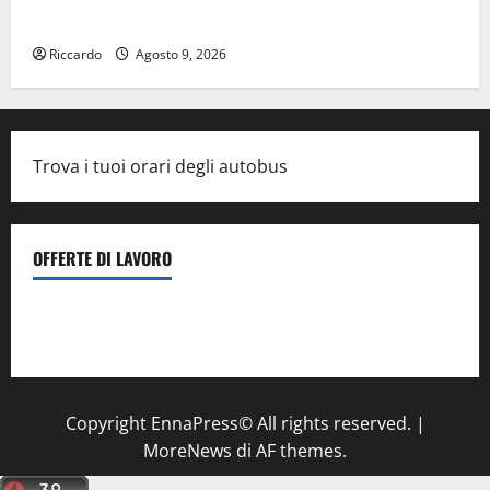
gradi circa sopra media.
Riccardo
Agosto 9, 2026
Trova i tuoi orari degli autobus
OFFERTE DI LAVORO
Il Centro La Diagnostica di Catenanuova ricerca un
tecnico sanitario di radiologia medica
a Enna
Copyright EnnaPress© All rights reserved.
|
MoreNews
di AF themes.