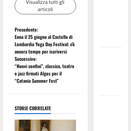
Visualizza tutti gli
uno dei più
articoli
grandi
“Buchi
Neri” della
N
Precedente:
Regione
Enna il 25 giugno al Castello di
a
Sicilia
Lombardia Yoga Day Festival: c’è
ancora tempo per iscriversi
Enna questa
v
Successivo:
sera al
i
“Nuovi confini”, classica, teatro
piazzale
e jazz firmati Algos per il
Euno “Il
g
“Catania Summer Fest”
Barbiere di
Siviglia”
a
Previsioni
z
STORIE CORRELATE
Meteo
i
Enna: Nuova
probabilità
o
di