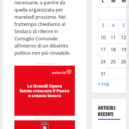
L
M
M
necessarie, a partire da
quella organizzata per
maretedì prossimo. Nel
frattempo chiediamo al
3
4
5
Sindaco di riferire in
10
11
12
Consiglio Comunale
all’interno di un dibattito
17
18
19
politico non più rinviabile.
24
25
26
Advertisement
31
« Lug
ARTICOLI
RECENTI
Advertisement
Pasquasia,