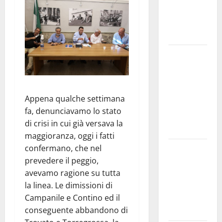
e
speculazioni
politiche”
Pasquasia:
uno dei più
grandi
“Buchi
Appena qualche settimana
Neri” della
fa, denunciavamo lo stato
Regione
di crisi in cui già versava la
Sicilia
maggioranza, oggi i fatti
confermano, che nel
Enna questa
prevedere il peggio,
sera al
avevamo ragione su tutta
piazzale
la linea. Le dimissioni di
Euno “Il
Campanile e Contino ed il
Barbiere di
conseguente abbandono di
Siviglia”