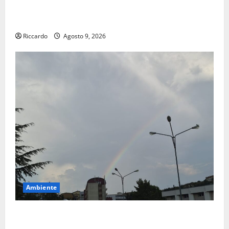
Enna questa sera al piazzale Euno “Il Barbiere di
Siviglia”
Riccardo
Agosto 9, 2026
Ambiente
Previsioni Meteo Enna: Nuova probabilità di
temporali pomeridiani. Temperature stabili, due