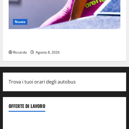
Nuoto
Nuoto: Simone Capostagno de La Fenice Enna nella
Top Ten anche negli 800 Stile Libero
Riccardo
Agosto 8, 2026
Trova i tuoi orari degli autobus
OFFERTE DI LAVORO
Il Centro La Diagnostica di Catenanuova ricerca un
tecnico sanitario di radiologia medica
a Enna