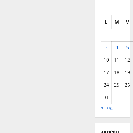
L
M
M
3
4
5
10
11
12
17
18
19
24
25
26
31
« Lug
ARTICOLI