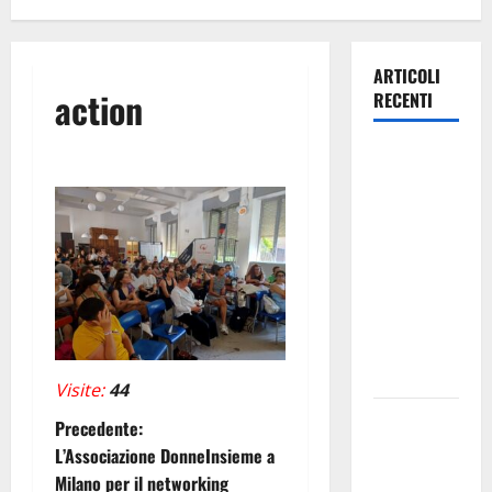
ARTICOLI
action
RECENTI
Trapanisi.it:
il
Segretario
Generale
Giovanni
Panepinto
si
trasferisce
a Enna
Visite:
44
Piazza
N
Precedente:
Armerina:
L’Associazione DonneInsieme a
a
11 agosto
Milano per il networking