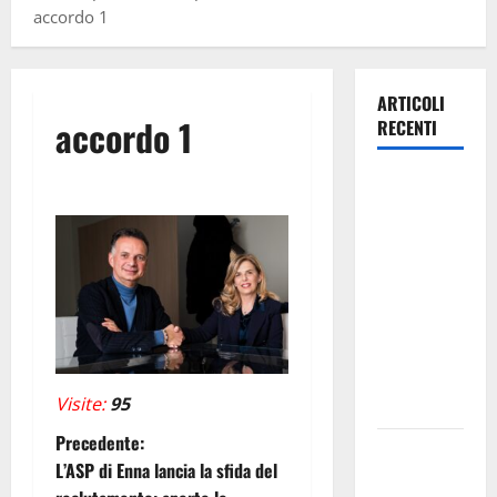
accordo 1
ARTICOLI
accordo 1
RECENTI
A Cefalà
Diana il
“Pinocchio.
Anatomia di
un seme
ostinato” di
e con
Sergio
Visite:
95
Vespertino
N
Precedente:
Dest’Arte,
L’ASP di Enna lancia la sfida del
per il