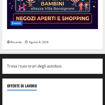
Eventi
Leonforte: questa sera la Notte Bianca
Riccardo
Agosto 8, 2026
Trova i tuoi orari degli autobus
OFFERTE DI LAVORO
Il Centro La Diagnostica di Catenanuova ricerca un
tecnico sanitario di radiologia medica
a Enna