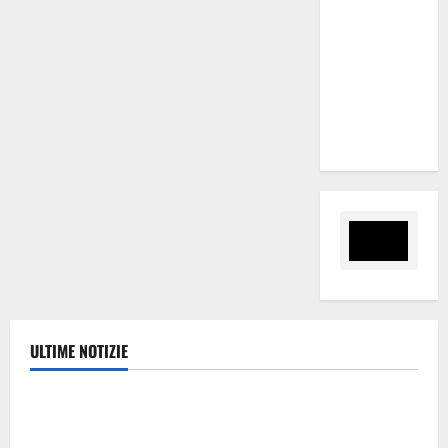
ripensi un
sistema che
non
valorizza
più i
giovani»
ULTIME NOTIZIE
Eventi
A Cefalà Diana il “Pinocchio. Anatomia di un seme
ostinato” di e con Sergio Vespertino