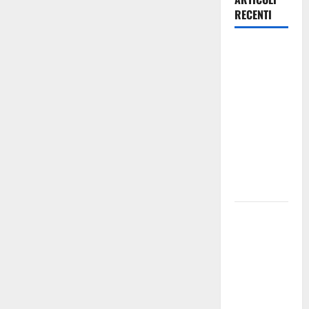
RECENTI
A Cefalà
Diana il
“Pinocchio.
Anatomia di
un seme
ostinato” di
e con
Sergio
Vespertino
Dest’Arte,
per il
festival
intercomunale
delle arti
performative