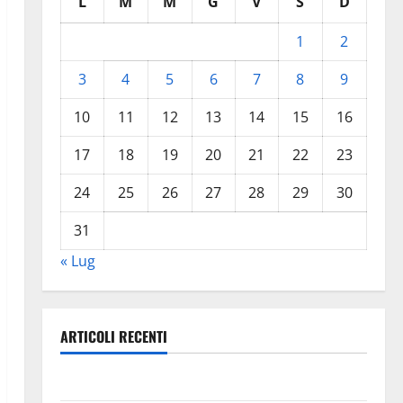
L
M
M
G
V
S
D
1
2
3
4
5
6
7
8
9
10
11
12
13
14
15
16
17
18
19
20
21
22
23
24
25
26
27
28
29
30
31
« Lug
ARTICOLI RECENTI
Legambiente sulla questione Amianto a Pasquasia