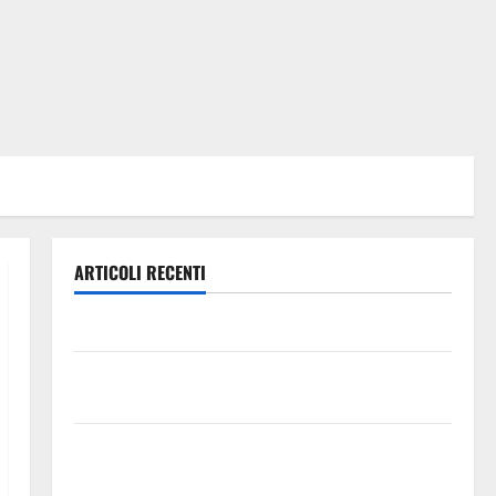
ARTICOLI RECENTI
Legambiente sulla questione Amianto a Pasquasia
TRIONFO ASSOLUTO A TAORMINA: UN NABUCCO
IMMORTALE ACCENDE IL TEATRO ANTICO
Pasquasia, il Mpa chiede la convocazione urgente del
Consiglio comunale di Enna: «Dopo gli allarmismi,