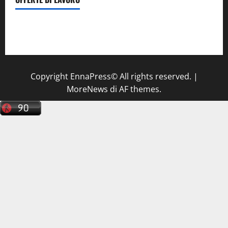
Il Centro La Diagnostica di Catenanuova ricerca un
tecnico sanitario di radiologia medica
a Enna
Copyright EnnaPress© All rights reserved.
|
MoreNews
di AF themes.