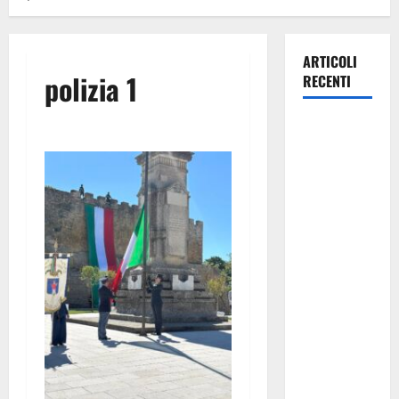
ARTICOLI
polizia 1
RECENTI
Previsioni
Meteo
Enna: Ieri
nubifragio a
Enna. Oggi
ancora
possibilità
di
temporali
pomeridiani
teoricamente
meno
diffusi