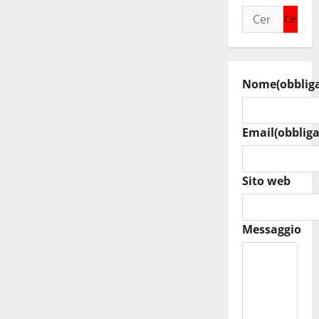
Ricerca
per:
Nome
(obblig
Email
(obbliga
Sito web
Messaggio