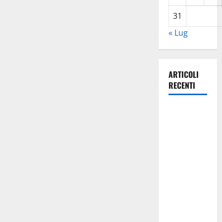
31
« Lug
ARTICOLI
RECENTI
Previsioni
Meteo
Enna: Ieri
nubifragio a
Enna. Oggi
ancora
possibilità
di
temporali