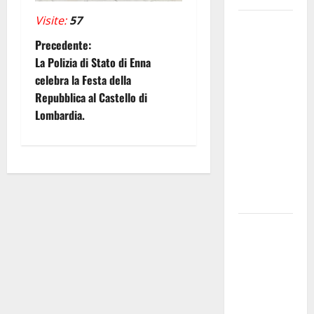
Visite:
57
Pallamano
Serie A
N
Precedente:
Gold:
La Polizia di Stato di Enna
a
riunione
celebra la Festa della
operativa a
Repubblica al Castello di
v
ranghi
Lombardia.
completi
i
per la
g
Orlando
Pallamano
a
Haenna
z
Cimitero
pieno di
i
erbacce:
o
l’assessore
Lombardo