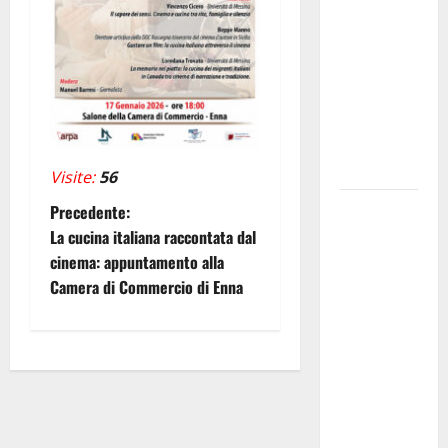
quale ente
gestore
della prima
riserva
marina
istituita in
Italia
Visite:
56
N
Prende il
Precedente:
via la
La cucina italiana raccontata dal
a
rassegna
cinema: appuntamento alla
“Prospettiva
Camera di Commercio di Enna
v
Battiato”,
tre giorni di
i
cinema
g
dedicati al
leggendario
a
Franco, nel