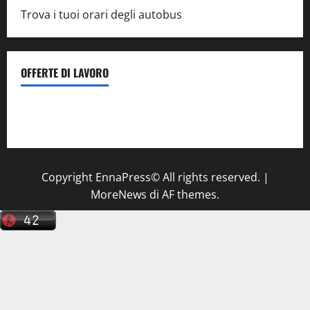
Trova i tuoi orari degli autobus
OFFERTE DI LAVORO
Il Centro La Diagnostica di Catenanuova ricerca un
tecnico sanitario di radiologia medica
a Enna
Copyright EnnaPress© All rights reserved.
|
MoreNews
di AF themes.