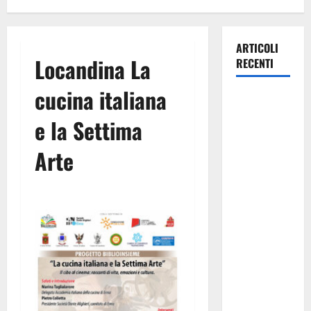
ARTICOLI
Locandina La
RECENTI
cucina italiana
La gestione
dell’Area
e la Settima
Marina
Protetta
Arte
“Isola di
Ustica”
resta
saldamente
in capo al
Comune di
Ustica, che
viene
confermato