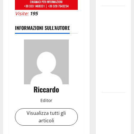
Pergusa si
Visite:
195
prepara alla
“Notte
INFORMAZIONI SULL'AUTORE
dell’Assunta”:
il 14 agosto
musica,
spettacolo,
gastronomia
e una
sorpresa di
mezzanotte.
Riccardo
Sanità: Non
Editor
riconosciuto
Visualizza tutti gli
il Buono
articoli
Pasto:
sindacato