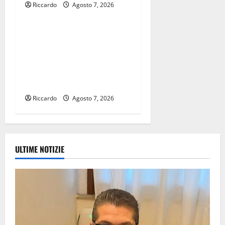
Riccardo
Agosto 7, 2026
Eventi
Alkantara Fest 2026 si
chiude l’8 agosto con gli
Afro Anatolian Tales, ponte
musicale tra Oriente e
Occidente
Riccardo
Agosto 7, 2026
ULTIME NOTIZIE