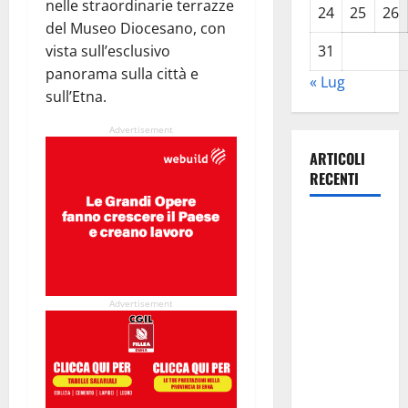
nelle straordinarie terrazze
24
25
26
del Museo Diocesano, con
vista sull’esclusivo
31
panorama sulla città e
« Lug
sull’Etna.
Advertisement
ARTICOLI
RECENTI
Lavoro.
Venezia
(PD):
“Depositato
Advertisement
ddl all’ARS
per
valorizzare
le imprese
domestiche”