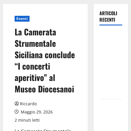
ARTICOLI
Eventi
RECENTI
La Camerata
Lavoro.
Strumentale
Venezia
(PD):
Siciliana conclude
“Depositato
“I concerti
ddl all’ARS
per
aperitivo” al
valorizzare
le imprese
Museo Diocesanoi
domestiche”
Riccardo
Pergusa si
prepara alla
Maggio 29, 2026
“Notte
2 minuti letti
dell’Assunta”: