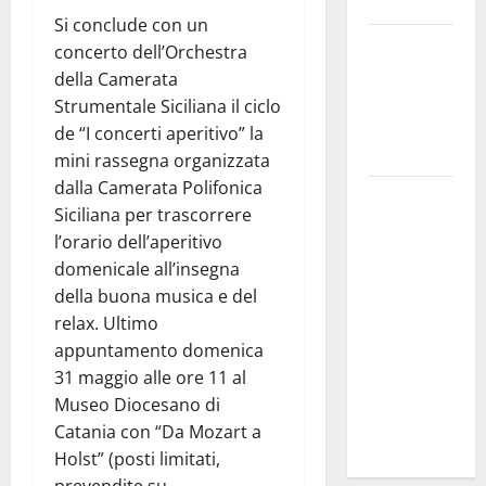
Troina
Si conclude con un
Giornata di
concerto dell’Orchestra
vigilia per il
della Camerata
23° Rally
Strumentale Siciliana il ciclo
Tirreno
de “I concerti aperitivo” la
Messina
mini rassegna organizzata
dalla Camerata Polifonica
Automobilismo
Siciliana per trascorrere
– Si
l’orario dell’aperitivo
chiuderanno
domenicale all’insegna
il 19 agosto
della buona musica e del
le iscrizioni
relax. Ultimo
al 6°
appuntamento domenica
Slalom
31 maggio alle ore 11 al
Città di
Museo Diocesano di
Alessandria
Catania con “Da Mozart a
della Rocca
Holst” (posti limitati,