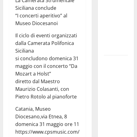
La Camerata Strumentale
il 14 agosto
Siciliana conclude
musica,
“I concerti aperitivo” al
spettacolo,
Museo Diocesanoi
gastronomia
e una
Il ciclo di eventi organizzati
sorpresa di
dalla Camerata Polifonica
mezzanotte.
Siciliana
si concludono domenica 31
Sanità: Non
maggio con il concerto “Da
riconosciuto
Mozart a Holst”
il Buono
diretto dal Maestro
Pasto:
Maurizio Colasanti, con
sindacato
Pietro Rotolo al pianoforte
Nursind
avvia una
Catania, Museo
vertenza a
Diocesano,via Etnea, 8
Asp e Oasi
domenica 31 maggio ore 11
Maria SS
https://www.cpsmusic.com/