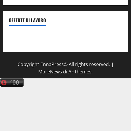
OFFERTE DI LAVORO
Il Centro La Diagnostica di Catenanuova ricerca un
tecnico sanitario di radiologia medica
a Enna
Copyright EnnaPress© All rights reserved.
|
MoreNews
di AF themes.