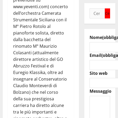
prevendite su
www.yeventi.com) concerto
Ricerca
dell’orchestra Camerata
per:
Strumentale Siciliana con il
M° Pietro Rotolo al
pianoforte solista, diretto
Nome
(obblig
dalla bacchetta del
rinomato M° Maurizio
Colasanti (attualmente
Email
(obbliga
direttore artistico del GO
Abruzzo Festival e di
Euregio Klassika, oltre ad
Sito web
insegnare al Conservatorio
Claudio Monteverdi di
Messaggio
Bolzano) che nel corso
della sua prestigiosa
carriera ha diretto alcune
tra le più importanti e