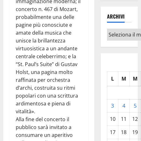
immaginazione moderna; il
concerto n. 467 di Mozart,
ARCHIVI
probabilmente una delle
pagine più conosciute e
Archivi
amate della musica che
unisce la brillantezza
virtuosistica a un andante
centrale celeberrimo; e la
“St. Paul’s Suite” di Gustav
Holst, una pagina molto
L
M
M
raffinata per orchestra
d’archi, costruita su ritmi
popolari con una scrittura
ardimentosa e piena di
3
4
5
vitalità».
10
11
12
Alla fine del concerto il
pubblico sarà invitato a
17
18
19
consumare un aperitivo