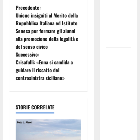
Nursind
N
Precedente:
avvia una
Unione insigniti al Merito della
vertenza a
a
Repubblica Italiana ed Istituto
Asp e Oasi
Seneca per formare gli alunni
v
Maria SS
alla promozione della legalità e
Troina
i
del senso civico
Giornata di
Successivo:
g
vigilia per il
Crisafulli: «Enna si candida a
23° Rally
guidare il riscatto del
a
Tirreno
centrosinistra siciliano»
Messina
z
Automobilismo
i
– Si
STORIE CORRELATE
o
chiuderanno
il 19 agosto
n
le iscrizioni
al 6°