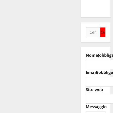
sanitario
regionale”
Ricerca
per:
Nome
(obblig
Email
(obbliga
Sito web
Messaggio