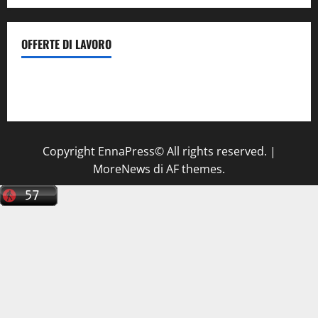
OFFERTE DI LAVORO
Il Centro La Diagnostica di Catenanuova ricerca un
tecnico sanitario di radiologia medica
a Enna
Copyright EnnaPress© All rights reserved.
|
MoreNews
di AF themes.