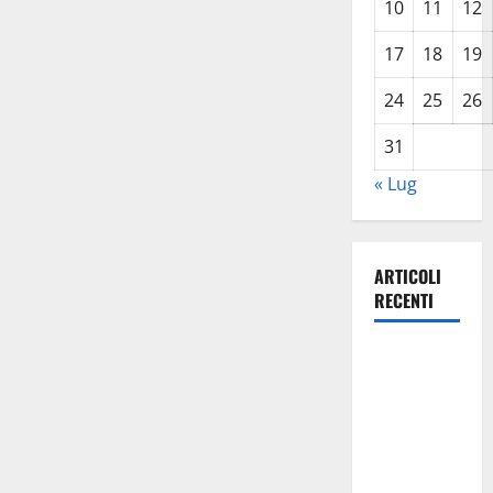
10
11
12
17
18
19
24
25
26
31
« Lug
ARTICOLI
RECENTI
Enna di
avvicina la
festa di
Maria SS di
Valverde –