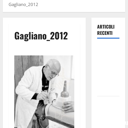
Gagliano_2012
ARTICOLI
Gagliano_2012
RECENTI
Enna di
avvicina la
festa di
Maria SS di
Valverde –
di Mario
Pagaria
CARO-VITA
E STANGATA
TARIFFARIA:
FEDERCONSUMA