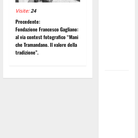
ENNA
CHIEDE
Visite:
24
INTERVENTI
N
Precedente:
URGENTI A
Fondazione Francesco Gagliano:
TUTELA
a
al via contest fotografico “Mani
DELLE
che Tramandano. Il valore della
v
FAMIGLIE E
tradizione”.
CONTROLLI
i
SUI PREZZI
g
Le
trasformazioni
a
della mafia
z
alla luce
degli
i
interessi
verso le
o
criptovalute,