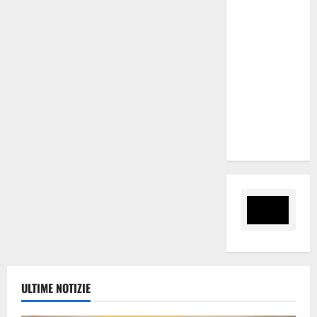
Aziende
sanitarie:
“Mette a
rischio
l’efficienza
del Servizio
sanitario
regionale”
ULTIME NOTIZIE