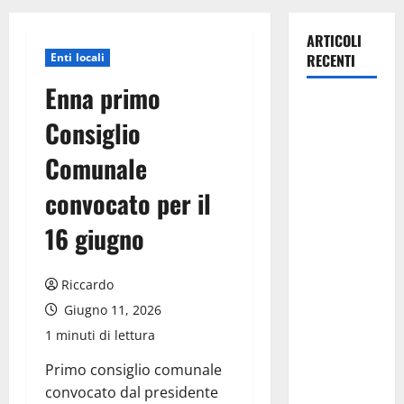
ARTICOLI
Enti locali
RECENTI
Enna primo
La gestione
Consiglio
dell’Area
Marina
Comunale
Protetta
convocato per il
“Isola di
Ustica”
16 giugno
resta
saldamente
Riccardo
in capo al
Comune di
Giugno 11, 2026
Ustica, che
1 minuti di lettura
viene
Primo consiglio comunale
confermato
convocato dal presidente
quale ente