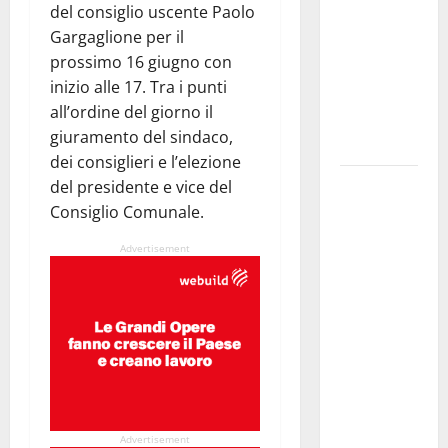
del consiglio uscente Paolo
gestore
Gargaglione per il
della prima
prossimo 16 giugno con
riserva
inizio alle 17.
Tra i punti
marina
all’ordine del giorno il
istituita in
giuramento del sindaco,
Italia
dei consiglieri e l’elezione
Prende il
del presidente e vice del
via la
Consiglio Comunale.
rassegna
Advertisement
“Prospettiva
Battiato”,
tre giorni di
cinema
dedicati al
leggendario
Franco, nel
suo luogo
Advertisement