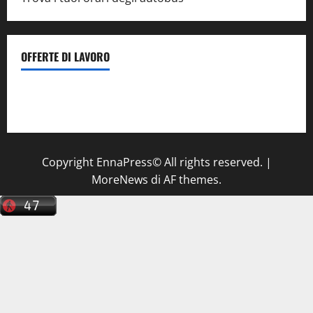
OFFERTE DI LAVORO
Il Centro La Diagnostica di Catenanuova ricerca un
tecnico sanitario di radiologia medica
a Enna
Copyright EnnaPress© All rights reserved.
|
MoreNews
di AF themes.