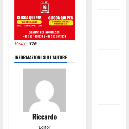
dell’anima.
Sicilia
interna:
identità,
fragilità e
Visite:
376
rinascita
SANT’AGATA
INFORMAZIONI SULL'AUTORE
LI BATTIATI:
MARTEDÌ 11
AGOSTO IL
LIVE DI
ALESSANDRO
PANICOLA
Enna e
Riccardo
Caltanissetta,
i due
Editor