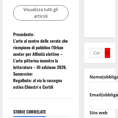
sindaci
insieme per
Visualizza tutti gli
rafforzare i
articoli
servizi del
territorio
N
Precedente:
L’arte al centro delle serate che
a
riempiono di pubblico l’Urban
Ricerca
center per Affinità elettive –
v
per:
L’arte pittorica incontra la
i
letteratura – III edizione 2026.
Successivo:
Nome
(obblig
g
Regalbuto: al via la rassegna
estiva Chiostri e Cortili
a
Email
(obbliga
z
i
STORIE CORRELATE
Sito web
Enti locali