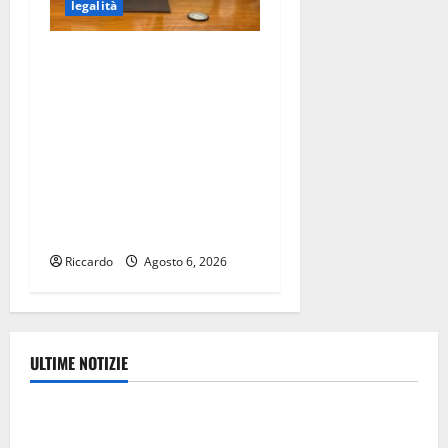
legalità
DISSERVIZI E BLACKOUT
DELLA LINEA INTERNET E
TELEFONICA: IL COMUNE DI
TROINA PRESENTA UN
ESPOSTO ALLA PROCURA
DELLA REPUBBLICA E UN
RECLAMO A AGCOM,
CORECOM E FIBERCOP
Riccardo
Agosto 6, 2026
ULTIME NOTIZIE
Eventi
TRIONFO ASSOLUTO A TAORMINA: UN NABUCCO