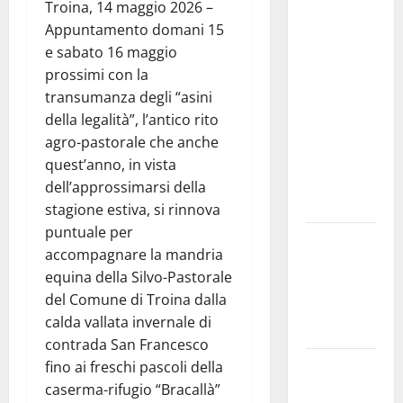
studi gli
Troina, 14 maggio 2026 –
atti, nessun
Appuntamento domani 15
ampliamento
e sabato 16 maggio
della
prossimi con la
capsula,
transumanza degli “asini
solo la
della legalità”, l’antico rito
bonifica
agro-pastorale che anche
dell’amianto
quest’anno, in vista
presente
dell’approssimarsi della
nel sito»
stagione estiva, si rinnova
puntuale per
Inizia la
accompagnare la mandria
notte del
equina della Silvo-Pastorale
23° Rally
del Comune di Troina dalla
Tirreno
calda vallata invernale di
Messina
contrada San Francesco
Assoro il 9
fino ai freschi pascoli della
agosto
caserma-rifugio “Bracallà”