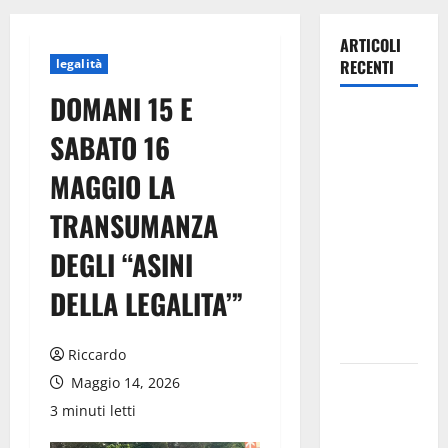
ARTICOLI
legalità
RECENTI
DOMANI 15 E
TRIONFO
SABATO 16
ASSOLUTO
A
MAGGIO LA
TAORMINA:
TRANSUMANZA
UN
NABUCCO
DEGLI “ASINI
IMMORTALE
ACCENDE IL
DELLA LEGALITA’”
TEATRO
ANTICO
Riccardo
Pasquasia,
Maggio 14, 2026
il Mpa
3 minuti letti
chiede la