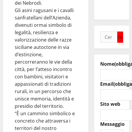
raduno
dei Nebrodi.
bandistico
Gli asini ragusani e i cavalli
sanfratellani dell’Azienda,
divenuti ormai simbolo di
legalità, resilienza e
Ricerca
valorizzazione delle razze
per:
siciliane autoctone in via
d’estinzione,
percorreranno le vie della
Nome
(obblig
città, per l’atteso incontro
con bambini, visitatori e
appassionati di tradizioni
Email
(obbliga
rurali, in un percorso che
unisce memoria, identità e
Sito web
presidio del territorio.
“È un cammino simbolico e
concreto che attraversa i
Messaggio
territori del nostro