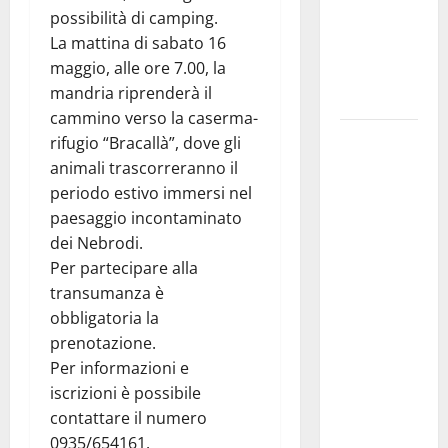
possibilità di camping.
IMMORTALE
La mattina di sabato 16
ACCENDE IL
maggio, alle ore 7.00, la
TEATRO
mandria riprenderà il
ANTICO
cammino verso la caserma-
Pasquasia,
rifugio “Bracallà”, dove gli
il Mpa
animali trascorreranno il
chiede la
periodo estivo immersi nel
convocazione
paesaggio incontaminato
urgente del
dei Nebrodi.
Consiglio
Per partecipare alla
comunale di
transumanza è
Enna:
obbligatoria la
«Dopo gli
prenotazione.
allarmismi,
Per informazioni e
confronto
iscrizioni è possibile
pubblico su
contattare il numero
atti e dati
0935/654161.