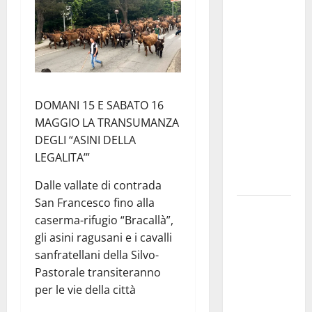
convocazione
urgente del
Consiglio
comunale di
Enna:
«Dopo gli
DOMANI 15 E SABATO 16
allarmismi,
MAGGIO LA TRANSUMANZA
confronto
DEGLI “ASINI DELLA
pubblico su
LEGALITA’”
atti e dati
progettuali»
Dalle vallate di contrada
San Francesco fino alla
Pasquasia,
caserma-rifugio “Bracallà”,
Colianni: «Il
gli asini ragusani e i cavalli
presidente
sanfratellani della Silvo-
del
Pastorale transiteranno
Consiglio
per le vie della città
Comunale