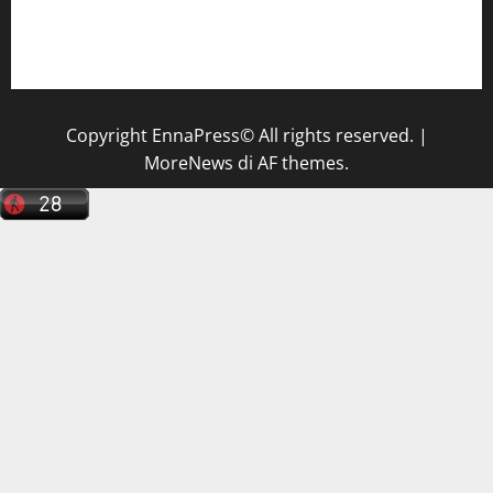
Il Centro La Diagnostica di Catenanuova ricerca un
tecnico sanitario di radiologia medica
a Enna
Copyright EnnaPress© All rights reserved.
|
MoreNews
di AF themes.