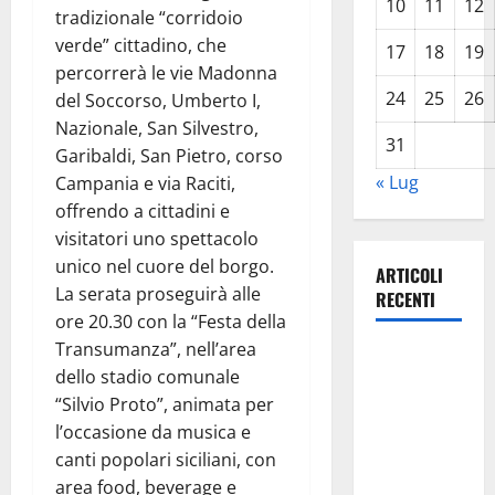
10
11
12
tradizionale “corridoio
verde” cittadino, che
17
18
19
percorrerà le vie Madonna
24
25
26
del Soccorso, Umberto I,
Nazionale, San Silvestro,
31
Garibaldi, San Pietro, corso
« Lug
Campania e via Raciti,
offrendo a cittadini e
visitatori uno spettacolo
unico nel cuore del borgo.
ARTICOLI
La serata proseguirà alle
RECENTI
ore 20.30 con la “Festa della
Transumanza”, nell’area
TRIONFO
dello stadio comunale
ASSOLUTO
“Silvio Proto”, animata per
A
l’occasione da musica e
TAORMINA:
canti popolari siciliani, con
UN
area food, beverage e
NABUCCO