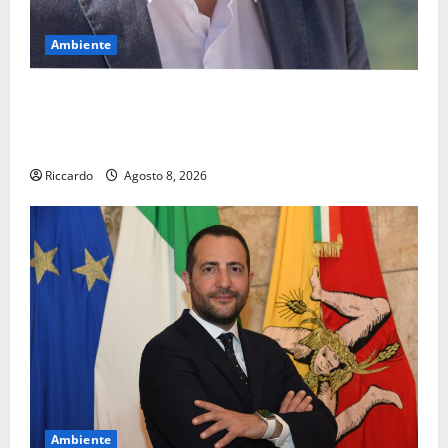
Ambiente
Pasquasia, il Mpa chiede la convocazione urgente del
Consiglio comunale di Enna: «Dopo gli allarmismi,
confronto pubblico su atti e dati progettuali»
Riccardo
Agosto 8, 2026
Ambiente