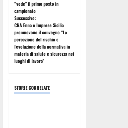
v
“vede” il primo posto in
i
campionato
Successivo:
g
CNA Enna e Imprese Sicilia
promuovono il convegno “La
a
percezione del rischio e
z
l’evoluzione della normativa in
materia di salute e sicurezza nei
i
luoghi di lavoro”
o
n
STORIE CORRELATE
legalità
e
a
Violenza di genere, rilasciati
i nulla osta per assunzioni
r
in Regione. Albano:
«Impegno mantenuto, siamo