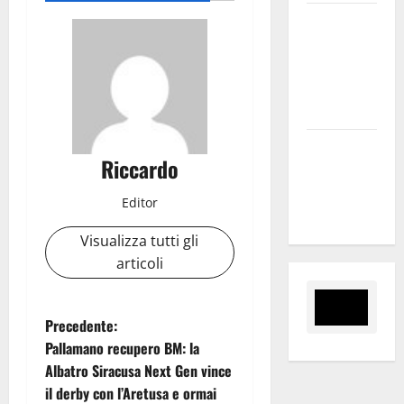
Inizia la
notte del
23° Rally
Tirreno
Messina
Assoro il 9
Riccardo
agosto
raduno
Editor
bandistico
Visualizza tutti gli
articoli
N
Precedente:
Pallamano recupero BM: la
a
Albatro Siracusa Next Gen vince
il derby con l’Aretusa e ormai