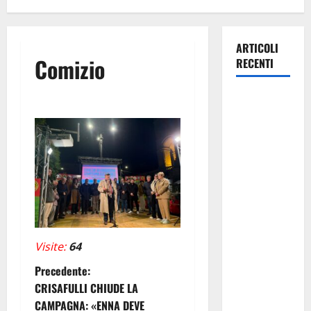
ARTICOLI
Comizio
RECENTI
Dest’Arte,
per il
festival
intercomunale
delle arti
performative
a
Ventimiglia
di Sicilia,
Visite:
64
Mezzojuso e
N
Precedente:
Vicari il
CRISAFULLI CHIUDE LA
“Beatles
a
CAMPAGNA: «ENNA DEVE
Jazz