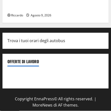
Enna questa sera al piazzale Euno “Il Barbiere di
Siviglia”
Riccardo
Agosto 9, 2026
Trova i tuoi orari degli autobus
OFFERTE DI LAVORO
Il Centro La Diagnostica di Catenanuova ricerca un
tecnico sanitario di radiologia medica
a Enna
Copyright EnnaPress© All rights reserved.
|
MoreNews
di AF themes.