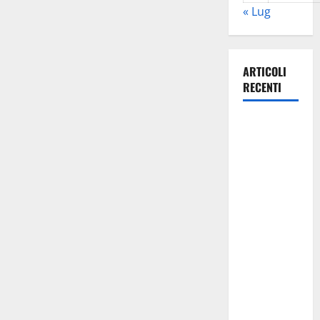
« Lug
ARTICOLI
RECENTI
Dest’Arte,
per il
festival
intercomunale
delle arti
performative
a
Ventimiglia
di Sicilia,
Mezzojuso e
Vicari il