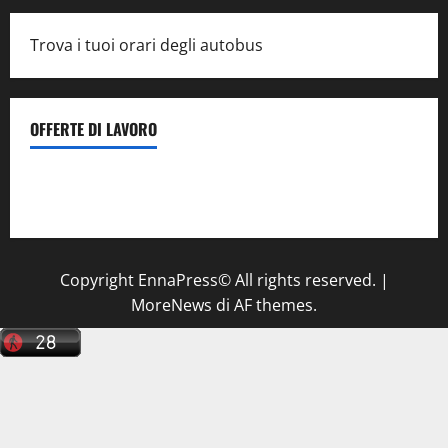
Trova i tuoi orari degli autobus
OFFERTE DI LAVORO
Il Centro La Diagnostica di Catenanuova ricerca un
tecnico sanitario di radiologia medica
a Enna
Copyright EnnaPress© All rights reserved.
|
MoreNews
di AF themes.