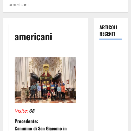
americani
ARTICOLI
americani
RECENTI
La gestione
dell’Area
Marina
Protetta
“Isola di
Ustica”
resta
saldamente
in capo al
Visite:
68
Comune di
N
Precedente:
Ustica, che
Cammino di San Giacomo in
viene