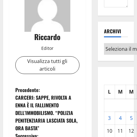
ARCHIVI
Riccardo
Archivi
Editor
Visualizza tutti gli
articoli
N
Precedente:
L
M
M
CARCERI: SAPPE, RIVOLTA A
a
ENNA È IL FALLIMENTO
DELL’IMMOBILISMO. “POLIZIA
v
3
4
5
PENITENZIARIA LASCIATA SOLA,
i
ORA BASTA”
10
11
12
Successivo: