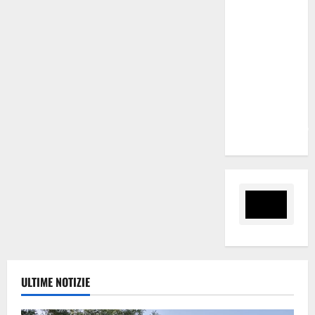
Marano
“Regione
proroghi
scadenza o
negherà a
tanti
ragazzi
un’opportunità”
ULTIME NOTIZIE