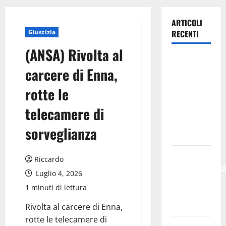
ARTICOLI
Giustizia
RECENTI
(ANSA) Rivolta al
Previsioni
carcere di Enna,
Meteo
Enna: Oggi
rotte le
più
telecamere di
instabile e
un po’ meno
sorveglianza
caldo.
𝐄𝐒𝐓𝐀𝐓𝐄
Riccardo
𝐑𝐄𝐆𝐀𝐋𝐁𝐔𝐓𝐄
Luglio 4, 2026
𝟐𝟎𝟐𝟔 –
1 minuti di lettura
𝐅𝐄𝐒𝐓𝐀 𝐃𝐈
𝐒𝐀𝐍 𝐕𝐈𝐓𝐎
Rivolta al carcere di Enna,
rotte le telecamere di