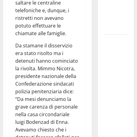
saltare le centraline
legalità,
telefoniche e, dunque, i
formazione
ristretti non avevano
e valori
potuto effettuare le
costituzionali
chiamate alle famiglie.
Voucher
Da stamane il disservizio
sportivi,
era stato risolto ma i
solo 6
detenuti hanno cominciato
giorni per
la rivolta. Mimmo Nicotra,
fare
presidente nazionale della
domanda.
Confederazione sindacati
Marano
polizia penitenziaria dice:
“Regione
“Da mesi denunciamo la
proroghi
grave carenza di personale
scadenza o
nella casa circondariale
negherà a
luigi Bodenzad di Enna.
tanti
Avevamo chiesto che i
ragazzi