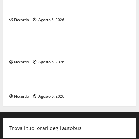
𝐄𝐒𝐓𝐀𝐓𝐄 𝐑𝐄𝐆𝐀𝐋𝐁𝐔𝐓𝐄𝐒𝐄 𝟐𝟎𝟐𝟔 – 𝐅𝐄𝐒𝐓𝐀 𝐃𝐈
𝐒𝐀𝐍 𝐕𝐈𝐓𝐎
Riccardo
Agosto 6, 2026
economia
Editoria, approvata la graduatoria definitiva dei
contributi della Regione 2026. Schifani: «Favoriamo
pluralismo e crescita professionale»
Riccardo
Agosto 6, 2026
legalità
U.I.R. e CESFAT: al centro legalità, formazione e
valori costituzionali
Riccardo
Agosto 6, 2026
Trova i tuoi orari degli autobus