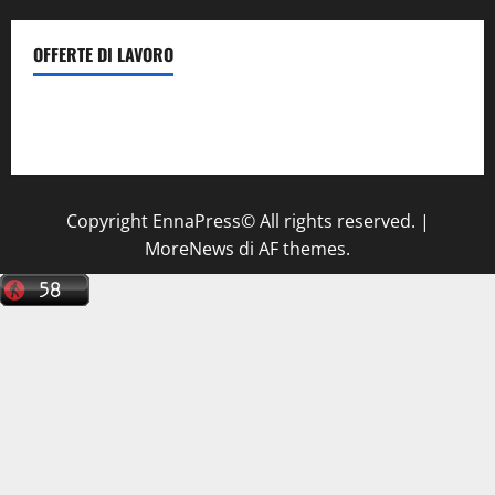
OFFERTE DI LAVORO
Il Centro La Diagnostica di Catenanuova ricerca un
tecnico sanitario di radiologia medica
a Enna
Copyright EnnaPress© All rights reserved.
|
MoreNews
di AF themes.