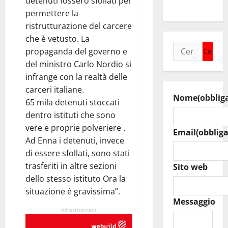
detenuti fossero sfollati per
un’opportunità”
permettere la
ristrutturazione del carcere
che è vetusto. La
Ricerca
propaganda del governo e
per:
del ministro Carlo Nordio si
infrange con la realtà delle
carceri italiane.
Nome
(obblig
65 mila detenuti stoccati
dentro istituti che sono
vere e proprie polveriere .
Email
(obbliga
Ad Enna i detenuti, invece
di essere sfollati, sono stati
trasferiti in altre sezioni
Sito web
dello stesso istituto Ora la
situazione è gravissima”.
Messaggio
Advertisement