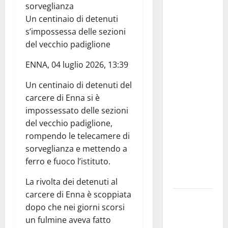
Editoria,
sorveglianza
approvata
Un centinaio di detenuti
la
s’impossessa delle sezioni
graduatoria
del vecchio padiglione
definitiva
dei
ENNA, 04 luglio 2026, 13:39
contributi
Un centinaio di detenuti del
della
carcere di Enna si è
Regione
impossessato delle sezioni
2026.
del vecchio padiglione,
Schifani:
rompendo le telecamere di
«Favoriamo
sorveglianza e mettendo a
pluralismo
ferro e fuoco l’istituto.
e crescita
professionale»
La rivolta dei detenuti al
carcere di Enna è scoppiata
U.I.R. e
dopo che nei giorni scorsi
CESFAT: al
un fulmine aveva fatto
centro