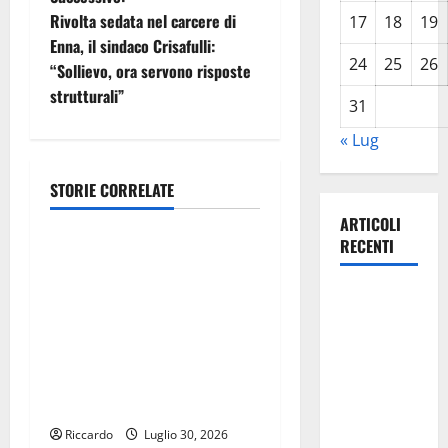
g
Rivolta sedata nel carcere di
17
18
19
Enna, il sindaco Crisafulli:
a
24
25
26
“Sollievo, ora servono risposte
z
strutturali”
31
i
« Lug
o
STORIE CORRELATE
Giustizia
n
ARTICOLI
RECENTI
Incentivi al lavoro, per Cga
e
assenza del parere sui
Previsioni
a
decreti assessoriali non è
Meteo
causa autonoma di
r
Enna: Oggi
illegittimità. Schifani:
più
«Certezza per imprese e
t
instabile e
lavoratori»
un po’ meno
i
Riccardo
Luglio 30, 2026
Giustizia
caldo.