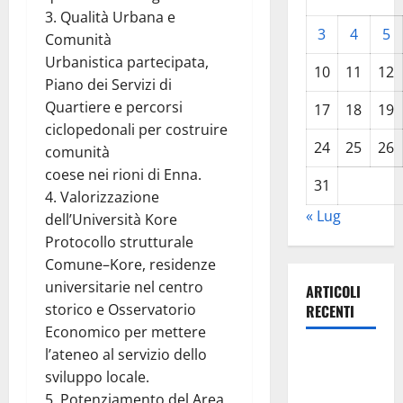
3. Qualità Urbana e
3
4
5
Comunità
Urbanistica partecipata,
10
11
12
Piano dei Servizi di
Quartiere e percorsi
17
18
19
ciclopedonali per costruire
24
25
26
comunità
coese nei rioni di Enna.
31
4. Valorizzazione
« Lug
dell’Università Kore
Protocollo strutturale
Comune–Kore, residenze
universitarie nel centro
ARTICOLI
storico e Osservatorio
RECENTI
Economico per mettere
l’ateneo al servizio dello
La gestione
sviluppo locale.
dell’Area
5. Potenziamento del Area
Marina