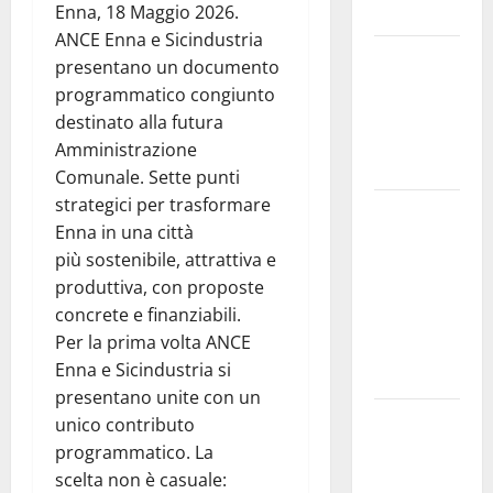
Enna, 18 Maggio 2026.
dell’anima.
ANCE Enna e Sicindustria
Sicilia
presentano un documento
interna:
programmatico congiunto
identità,
destinato alla futura
fragilità e
Amministrazione
rinascita
Comunale. Sette punti
strategici per trasformare
SANT’AGATA
Enna in una città
LI BATTIATI:
più sostenibile, attrattiva e
MARTEDÌ 11
produttiva, con proposte
AGOSTO IL
concrete e finanziabili.
LIVE DI
Per la prima volta ANCE
ALESSANDRO
Enna e Sicindustria si
PANICOLA
presentano unite con un
Enna e
unico contributo
Caltanissetta,
programmatico. La
i due
scelta non è casuale: