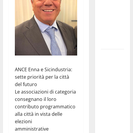
gestore
della prima
riserva
marina
istituita in
Italia
Prende il
via la
ANCE Enna e Sicindustria:
rassegna
sette priorità per la città
“Prospettiva
del futuro
Battiato”,
Le associazioni di categoria
tre giorni di
consegnano il loro
cinema
contributo programmatico
dedicati al
alla città in vista delle
leggendario
elezioni
Franco, nel
amministrative
suo luogo