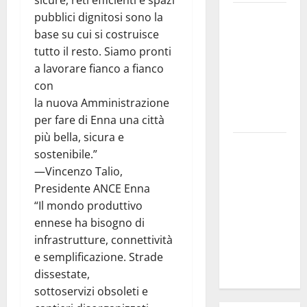
sicure, reti efficienti e spazi
SANT’AGATA
pubblici dignitosi sono la
LI BATTIATI:
base su cui si costruisce
MARTEDÌ 11
tutto il resto. Siamo pronti
AGOSTO IL
a lavorare fianco a fianco
LIVE DI
con
ALESSANDRO
la nuova Amministrazione
PANICOLA
per fare di Enna una città
più bella, sicura e
Enna e
sostenibile.”
Caltanissetta,
—Vincenzo Talio,
i due
Presidente ANCE Enna
sindaci
“Il mondo produttivo
insieme per
ennese ha bisogno di
rafforzare i
infrastrutture, connettività
servizi del
e semplificazione. Strade
territorio
dissestate,
sottoservizi obsoleti e