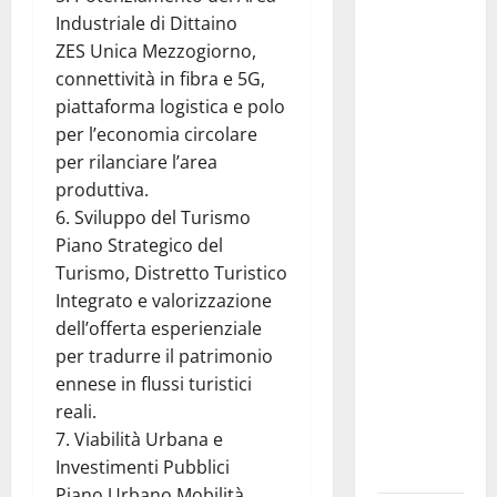
Industriale di Dittaino
Protetta
ZES Unica Mezzogiorno,
“Isola di
connettività in fibra e 5G,
Ustica”
piattaforma logistica e polo
resta
per l’economia circolare
saldamente
per rilanciare l’area
in capo al
produttiva.
Comune di
6. Sviluppo del Turismo
Ustica, che
Piano Strategico del
viene
Turismo, Distretto Turistico
confermato
Integrato e valorizzazione
quale ente
dell’offerta esperienziale
gestore
per tradurre il patrimonio
della prima
ennese in flussi turistici
riserva
reali.
marina
7. Viabilità Urbana e
istituita in
Investimenti Pubblici
Italia
Piano Urbano Mobilità