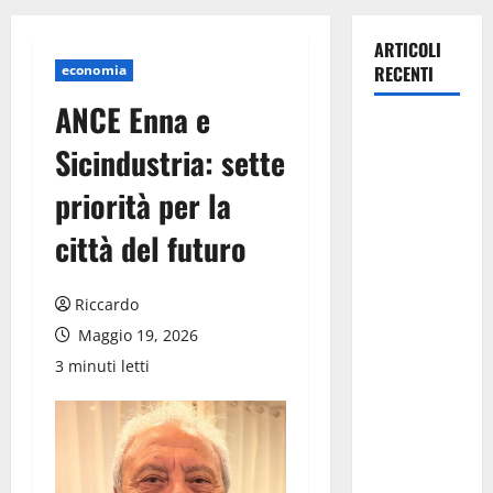
ARTICOLI
economia
RECENTI
ANCE Enna e
La gestione
Sicindustria: sette
dell’Area
Marina
priorità per la
Protetta
città del futuro
“Isola di
Ustica”
resta
Riccardo
saldamente
Maggio 19, 2026
in capo al
3 minuti letti
Comune di
Ustica, che
viene
confermato
quale ente