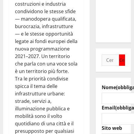
sindaci
costruzioni e industria
insieme per
condividono le stesse sfide
rafforzare i
— manodopera qualificata,
servizi del
burocrazia, infrastrutture
territorio
— e le stesse opportunità
legate ai fondi europei della
nuova programmazione
2021–2027. Un territorio
Ricerca
che parla con una voce sola
per:
è un territorio più forte.
Tra le priorità condivise
spicca il tema delle
Nome
(obblig
infrastrutture urbane:
strade, servizi a,
Email
(obbliga
illuminazione pubblica e
mobilità sono il volto
quotidiano di una città e il
Sito web
presupposto per qualsiasi