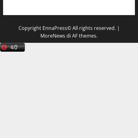
tecnico sanitario di radiologia medica
a Enna
Copyright EnnaPress© All rights reserved.
|
MoreNews
di AF themes.