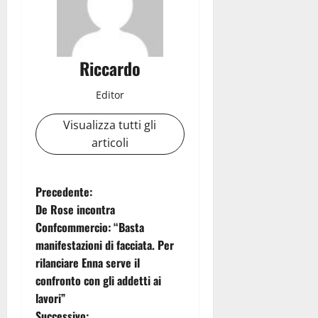
Riccardo
Editor
Visualizza tutti gli
articoli
N
Precedente:
De Rose incontra
a
Confcommercio: “Basta
manifestazioni di facciata. Per
v
rilanciare Enna serve il
i
confronto con gli addetti ai
lavori”
g
Successivo: