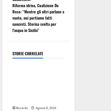
Riforma idrica, Coalizione De
a
Rose: “Mentre gli altri parlano a
z
vuoto, noi portiamo fatti
concreti. Storica svolta per
i
l’acqua in Sicilia”
o
n
STORIE CORRELATE
economia
e
a
SEUS e gratuità titoli di
viaggio, Grasso (FI):
r
“Battaglia portata avanti da
un anno. Bene le aperture,
t
ora si risolva nelle
variazioni di bilancio”
i
Riccardo
Agosto 8, 2026
economia