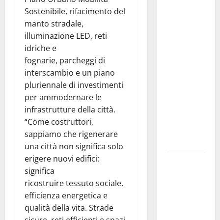
Prende il
Sostenibile, rifacimento del
via la
manto stradale,
rassegna
illuminazione LED, reti
“Prospettiva
idriche e
Battiato”,
fognarie, parcheggi di
tre giorni di
interscambio e un piano
cinema
pluriennale di investimenti
dedicati al
per ammodernare le
leggendario
infrastrutture della città.
Franco, nel
“Come costruttori,
suo luogo
sappiamo che rigenerare
dell’anima.
una città non significa solo
erigere nuovi edifici:
Sicilia
significa
interna:
ricostruire tessuto sociale,
identità,
efficienza energetica e
fragilità e
qualità della vita. Strade
rinascita