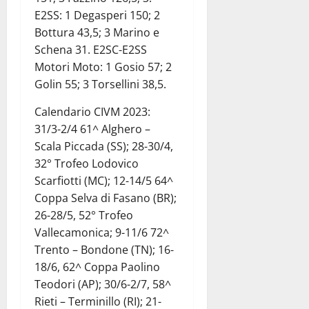
E2SS: 1 Degasperi 150; 2
Bottura 43,5; 3 Marino e
Schena 31. E2SC-E2SS
Motori Moto: 1 Gosio 57; 2
Golin 55; 3 Torsellini 38,5.
Calendario CIVM 2023:
31/3-2/4 61^ Alghero –
Scala Piccada (SS); 28-30/4,
32° Trofeo Lodovico
Scarfiotti (MC); 12-14/5 64^
Coppa Selva di Fasano (BR);
26-28/5, 52° Trofeo
Vallecamonica; 9-11/6 72^
Trento – Bondone (TN); 16-
18/6, 62^ Coppa Paolino
Teodori (AP); 30/6-2/7, 58^
Rieti – Terminillo (RI); 21-