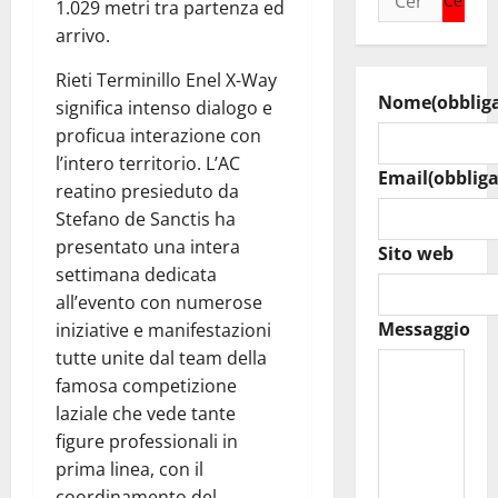
1.029 metri tra partenza ed
per:
arrivo.
Rieti Terminillo Enel X-Way
Nome
(obblig
significa intenso dialogo e
proficua interazione con
l’intero territorio. L’AC
Email
(obbliga
reatino presieduto da
Stefano de Sanctis ha
presentato una intera
Sito web
settimana dedicata
all’evento con numerose
Messaggio
iniziative e manifestazioni
tutte unite dal team della
famosa competizione
laziale che vede tante
figure professionali in
prima linea, con il
coordinamento del