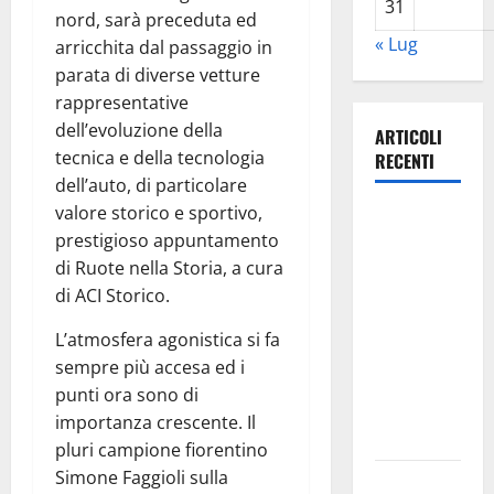
31
nord, sarà preceduta ed
« Lug
arricchita dal passaggio in
parata di diverse vetture
rappresentative
dell’evoluzione della
ARTICOLI
tecnica e della tecnologia
RECENTI
dell’auto, di particolare
valore storico e sportivo,
Estate
prestigioso appuntamento
ennese:
di Ruote nella Storia, a cura
questa sera
di ACI Storico.
in piazza
Vittorio
L’atmosfera agonistica si fa
Emanuele
sempre più accesa ed i
“Ridere in
punti ora sono di
ordine
importanza crescente. Il
alfabetico”
pluri campione fiorentino
Simone Faggioli sulla
Archivio di