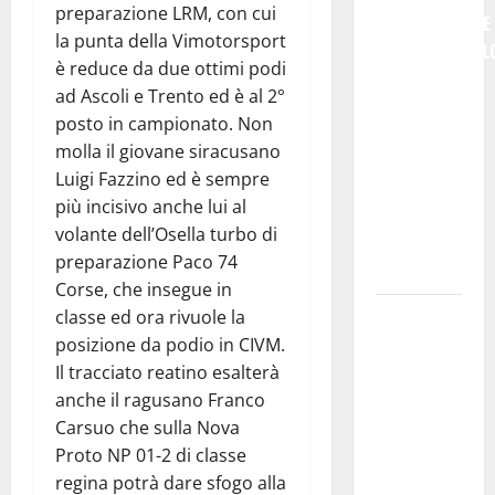
preparazione LRM, con cui
SEMPLICEMENTE
la punta della Vimotorsport
COMMEMORARL
è reduce da due ottimi podi
### Corpi
ad Ascoli e Trento ed è al 2°
intermedi e
posto in campionato. Non
Terzo
molla il giovane siracusano
Settore
Luigi Fazzino ed è sempre
come
più incisivo anche lui al
infrastruttura
volante dell’Osella turbo di
democratica
preparazione Paco 74
del Paese
Corse, che insegue in
Futuro
classe ed ora rivuole la
Nazionale
posizione da podio in CIVM.
Enna:
Il tracciato reatino esalterà
informazione
anche il ragusano Franco
sui lavori
Carsuo che sulla Nova
della Strada
Proto NP 01-2 di classe
Panoramica
regina potrà dare sfogo alla