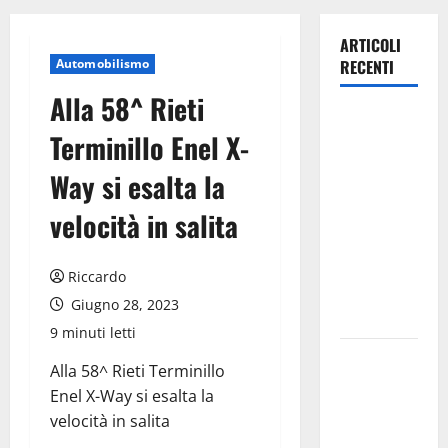
ARTICOLI
Automobilismo
RECENTI
Alla 58^ Rieti
Estate
Terminillo Enel X-
ennese:
questa sera
Way si esalta la
in piazza
velocità in salita
Vittorio
Emanuele
“Ridere in
Riccardo
ordine
Giugno 28, 2023
alfabetico”
9 minuti letti
Archivio di
Alla 58^ Rieti Terminillo
Stato: 𝐀
Enel X-Way si esalta la
𝐂𝐞𝐧𝐭𝐮𝐫𝐢𝐩𝐞
velocità in salita
𝐥’𝐚𝐜𝐪𝐮𝐚