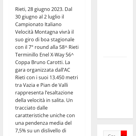
intermedi e
Rieti, 28 giugno 2023. Dal
Terzo
30 giugno al 2 luglio il
Settore
Campionato Italiano
come
Velocità Montagna vivrà il
infrastruttura
suo giro di boa stagionale
democratica
con il 7° round alla 58^ Rieti
del Paese
Terminillo Enel X-Way 56^
Coppa Bruno Carotti. La
Futuro
gara organizzata dall’AC
Nazionale
Rieti con i suoi 13.450 metri
Enna:
tra Vazia e Pian de Valli
informazione
rappresenta l’esaltazione
sui lavori
della velocità in salita. Un
della Strada
tracciato dalle
Panoramica
caratteristiche uniche con
una pendenza media del
7,5% su un dislivello di
Ricerca