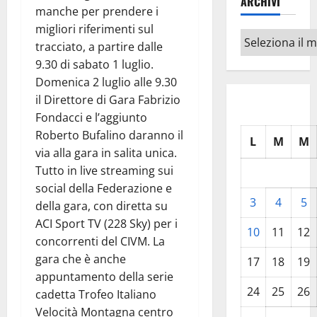
ARCHIVI
manche per prendere i
migliori riferimenti sul
Archivi
tracciato, a partire dalle
9.30 di sabato 1 luglio.
Domenica 2 luglio alle 9.30
il Direttore di Gara Fabrizio
Fondacci e l’aggiunto
Roberto Bufalino daranno il
L
M
M
via alla gara in salita unica.
Tutto in live streaming sui
social della Federazione e
3
4
5
della gara, con diretta su
ACI Sport TV (228 Sky) per i
10
11
12
concorrenti del CIVM. La
gara che è anche
17
18
19
appuntamento della serie
24
25
26
cadetta Trofeo Italiano
Velocità Montagna centro