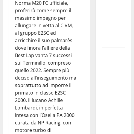
Norma M20 FC ufficiale,
Stato: 𝐀
proferirà come sempre il
𝐂𝐞𝐧𝐭𝐮𝐫𝐢𝐩𝐞
massimo impegno per
𝐥’𝐚𝐜𝐪𝐮𝐚
allungare in vetta al CIVM,
𝐝𝐢𝐯𝐞𝐧𝐭𝐚 𝐮𝐧
al gruppo E2SC ed
𝐩𝐫𝐨𝐠𝐞𝐭𝐭𝐨 𝐝𝐢
arricchire il suo palmarès
𝐟𝐮𝐭𝐮𝐫𝐨
dove finora l’alfiere della
All’ennese
Best Lap vanta 7 successi
Cinzia
sul Terminillo, compreso
Longo il
quello 2022. Sempre più
Premio
deciso all’inseguimento ma
Rosa
soprattutto ad imporre il
Balistreri
primato in classe E2SC
2000, il lucano Achille
Giuseppe
Lombardi, in perfetta
Germanà:
intesa con l’Osella PA 2000
RIPARTIRE
curata da NP Racing, con
DA STURZO,
motore turbo di
NON