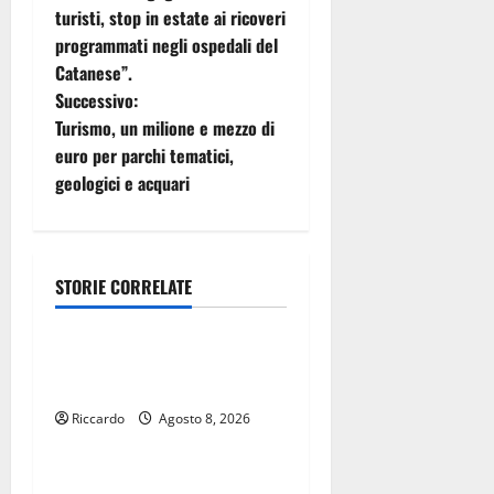
turisti, stop in estate ai ricoveri
v
programmati negli ospedali del
i
Catanese”.
Successivo:
g
Turismo, un milione e mezzo di
euro per parchi tematici,
a
geologici e acquari
z
i
STORIE CORRELATE
o
Automobilismo
n
La 64^ Svolte Di Popoli ha
alzato il sipario
e
Riccardo
Agosto 8, 2026
Automobilismo
a
La Monte Erice attrae