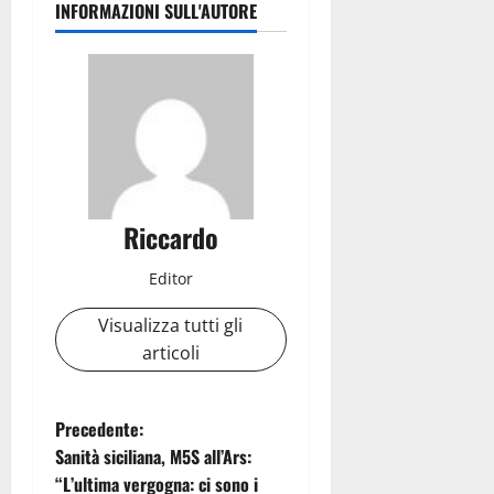
INFORMAZIONI SULL'AUTORE
Riccardo
Editor
Visualizza tutti gli
articoli
N
Precedente:
Sanità siciliana, M5S all’Ars:
a
“L’ultima vergogna: ci sono i