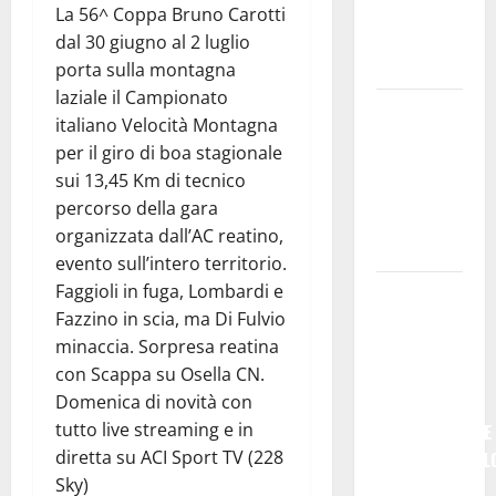
𝐝𝐢𝐯𝐞𝐧𝐭𝐚 𝐮𝐧
La 56^ Coppa Bruno Carotti
𝐩𝐫𝐨𝐠𝐞𝐭𝐭𝐨 𝐝𝐢
dal 30 giugno al 2 luglio
𝐟𝐮𝐭𝐮𝐫𝐨
porta sulla montagna
laziale il Campionato
All’ennese
italiano Velocità Montagna
Cinzia
per il giro di boa stagionale
Longo il
sui 13,45 Km di tecnico
Premio
percorso della gara
Rosa
organizzata dall’AC reatino,
Balistreri
evento sull’intero territorio.
Faggioli in fuga, Lombardi e
Giuseppe
Fazzino in scia, ma Di Fulvio
Germanà:
minaccia. Sorpresa reatina
RIPARTIRE
con Scappa su Osella CN.
DA STURZO,
Domenica di novità con
NON
tutto live streaming e in
SEMPLICEMENTE
diretta su ACI Sport TV (228
COMMEMORARL
Sky)
### Corpi