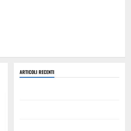
ARTICOLI RECENTI
Previsioni Meteo Enna: Oggi più instabile e un po’
meno caldo.
𝐄𝐒𝐓𝐀𝐓𝐄 𝐑𝐄𝐆𝐀𝐋𝐁𝐔𝐓𝐄𝐒𝐄 𝟐𝟎𝟐𝟔 – 𝐅𝐄𝐒𝐓𝐀 𝐃𝐈
𝐒𝐀𝐍 𝐕𝐈𝐓𝐎
Editoria, approvata la graduatoria definitiva dei