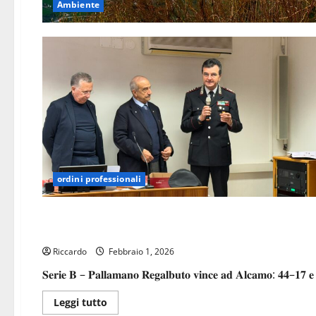
Ambiente
ordini professionali
Pallamano
Pallamano BM: larga vittoria ad Alcamo per il Regalbuto
Riccardo
Febbraio 1, 2026
𝐒𝐞𝐫𝐢𝐞 𝐁 – 𝐏𝐚𝐥𝐥𝐚𝐦𝐚𝐧𝐨 𝐑𝐞𝐠𝐚𝐥𝐛𝐮𝐭𝐨 𝐯𝐢𝐧𝐜𝐞 𝐚𝐝 𝐀𝐥𝐜𝐚𝐦𝐨: 𝟒𝟒–𝟏𝟕 
Leggi
Leggi tutto
di