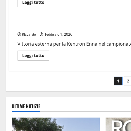
Leggi
Leggi tutto
di
più
Pallavolo
su
Calcio
Prima
Pallavolo DF: vittoria esterna della Kentron Enna
Categoria:
Barrese
Riccardo
sempre
Febbraio 1, 2026
più
sola
Vittoria esterna per la Kentron Enna nel campionato 
in
vetta
Leggi
Leggi tutto
di
più
su
Pallavolo
DF:
Pagi
vittoria
1
2
esterna
della
degl
Kentron
Enna
artic
ULTIME NOTIZIE