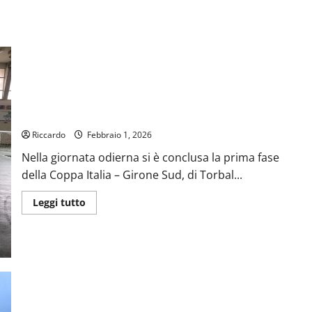
Torball: la società Fucà Enna accede alla fase nazionale di
Coppa Italia
Riccardo
Febbraio 1, 2026
Nella giornata odierna si è conclusa la prima fase
della Coppa Italia – Girone Sud, di Torbal...
Leggi
Leggi tutto
di
più
su
Torball:
la
società
Fucà
Enna
accede
alla
fase