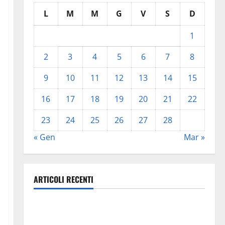
L
M
M
G
V
S
D
1
2
3
4
5
6
7
8
9
10
11
12
13
14
15
16
17
18
19
20
21
22
23
24
25
26
27
28
« Gen
Mar »
ARTICOLI RECENTI
Previsioni Meteo Enna: Oggi più instabile e un po’
meno caldo.