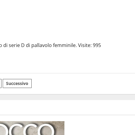
della
comunità
ebraica
a
Enna
di serie D di pallavolo femminile. Visite: 995
nazione
Successivo
i
oli
economia
Editoria, approvata la gradua