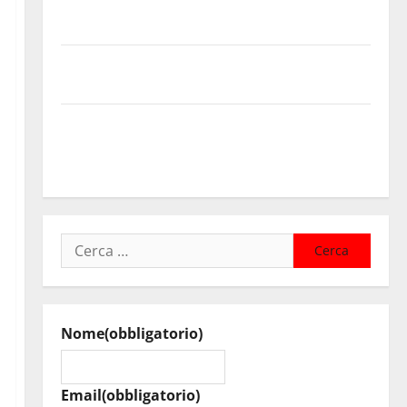
contributi della Regione 2026. Schifani: «Favoriamo
pluralismo e crescita professionale»
U.I.R. e CESFAT: al centro legalità, formazione e
valori costituzionali
Voucher sportivi, solo 6 giorni per fare domanda.
Marano “Regione proroghi scadenza o negherà a
tanti ragazzi un’opportunità”
Ricerca
per:
Nome
(obbligatorio)
Email
(obbligatorio)