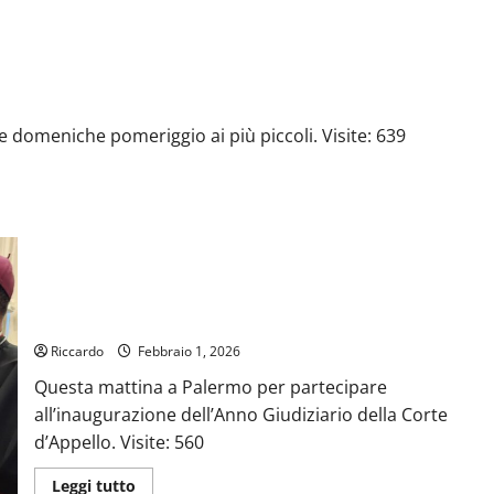
per
la
prevenzione
domeniche pomeriggio ai più piccoli. Visite: 639
On Luisa Lantieri all’apertura dell’anno giudiziario
Riccardo
Febbraio 1, 2026
Questa mattina a Palermo per partecipare
all’inaugurazione dell’Anno Giudiziario della Corte
d’Appello. Visite: 560
Leggi
Leggi tutto