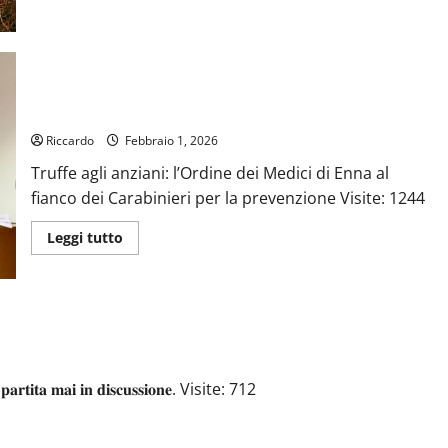
Inizio
settimana
più
autunnale
che
invernale
Truffe agli anziani: l’Ordine dei Medici di Enna al fianco dei
Carabinieri per la prevenzione
Riccardo
Febbraio 1, 2026
Truffe agli anziani: l’Ordine dei Medici di Enna al
fianco dei Carabinieri per la prevenzione Visite: 1244
Leggi
Leggi tutto
di
più
su
Truffe
agli
anziani:
l’Ordine
dei
Medici
di
 𝐩𝐚𝐫𝐭𝐢𝐭𝐚 𝐦𝐚𝐢 𝐢𝐧 𝐝𝐢𝐬𝐜𝐮𝐬𝐬𝐢𝐨𝐧𝐞. Visite: 712
Enna
al
fianco
dei
Carabinieri