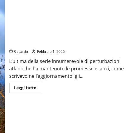
nazionale
di
Coppa
Italia
Previsioni Meteo Enna: Tempo in graduale miglioramento.
Inizio settimana più autunnale che invernale
Riccardo
Febbraio 1, 2026
L’ultima della serie innumerevole di perturbazioni
atlantiche ha mantenuto le promesse e, anzi, come
scrivevo nell’aggiornamento, gli...
Leggi
Leggi tutto
di
più
su
Previsioni
Meteo
Enna:
Tempo
in
graduale
miglioramento.