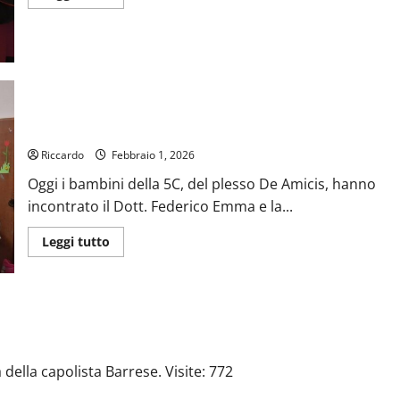
di
più
su
On
Luisa
Lantieri
all’apertura
dell’anno
giudiziario
All’IC De Amicis gli alunni hanno conosciuto la storia della
comunità ebraica a Enna
Riccardo
Febbraio 1, 2026
Oggi i bambini della 5C, del plesso De Amicis, hanno
incontrato il Dott. Federico Emma e la...
Leggi
Leggi tutto
di
più
su
All’IC
De
Amicis
gli
alunni
hanno
conosciuto
della capolista Barrese. Visite: 772
la
storia