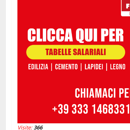
Visite:
366