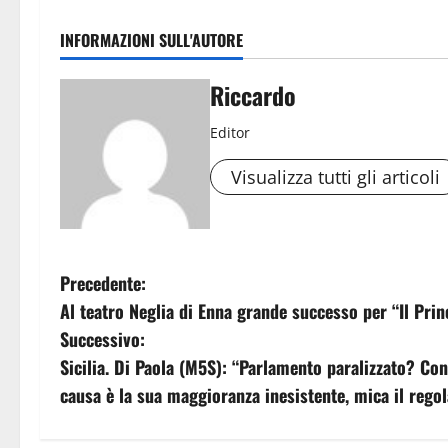
INFORMAZIONI SULL'AUTORE
Riccardo
Editor
Visualizza tutti gli articoli
N
Precedente:
Al teatro Neglia di Enna grande successo per “Il Prin
a
Successivo:
v
Sicilia. Di Paola (M5S): “Parlamento paralizzato? Co
causa è la sua maggioranza inesistente, mica il rego
i