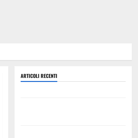
ARTICOLI RECENTI
Leonforte: questa sera la Notte Bianca
Italia fuori dal Mondiale? Alessio Sundas: «Prima di
scegliere il commissario tecnico, si ripensi un
sistema che non valorizza più i giovani»
Pubblicazione delle graduatorie definitive delle