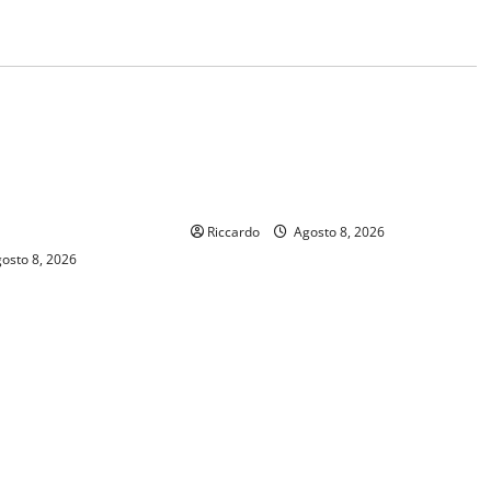
Eventi
RA 2026 in Sicilia
Salmo sarà in Sicilia il 9 e 11
 Shakespeare a
agosto a Catania (Villa Bellini) e
di Pietra prosegue il
Palermo (Velodromo) per due date
lla provincia di
del Wave Summer Music
Riccardo
Agosto 8, 2026
osto 8, 2026