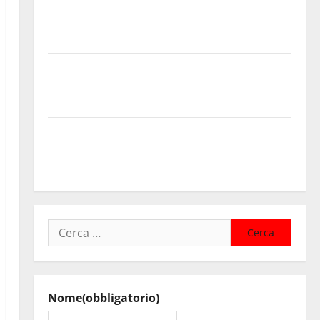
progressioni verticali in deroga, i sindacati: “Un
traguardo molto atteso dai lavoratori della Regione
Siciliana”
TEATRI DI PIETRA 2026 in Sicilia Riccardo III e
Shakespeare a Ustica: Teatri di Pietra prosegue il
suo viaggio nella provincia di Palermo
Salmo sarà in Sicilia il 9 e 11 agosto a Catania (Villa
Bellini) e Palermo (Velodromo) per due date del
Wave Summer Music
Ricerca
per:
Nome
(obbligatorio)