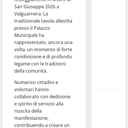
Previsioni
San Giuseppe 2026 a
Meteo
Valguarnera. La
Enna: Nuova
tradizionale tavola allestita
probabilità
presso il Palazzo
di
Municipale ha
temporali
rappresentato, ancora una
pomeridiani.
volta, un momento di forte
Temperature
condivisione e di profondo
stabili, due
legame con le tradizioni
gradi circa
della comunità.
sopra
Numerosi cittadini e
media.
volontari hanno
Il sindaco di
collaborato con dedizione
Enna
e spirito di servizio alla
Mirello
riuscita della
Crisafulli
manifestazione,
incontra il
contribuendo a creare un