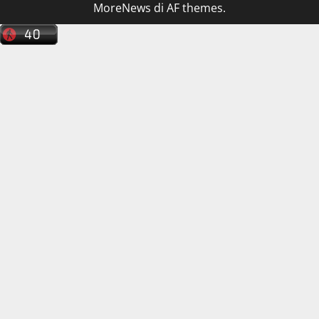
MoreNews
di AF themes.