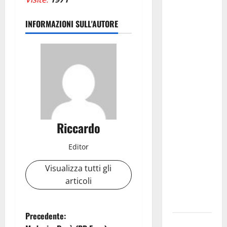
Giuseppe
INFORMAZIONI SULL'AUTORE
Carta: “Al
rientro dei
lavori
parlamentari,
urgente
audizione in
Commissione
Ambiente,
Riccardo
servono
chiarezza e
Editor
atti, non
allarmismi
Visualizza tutti gli
e
articoli
speculazioni
politiche”
N
Precedente:
Pasquasia: