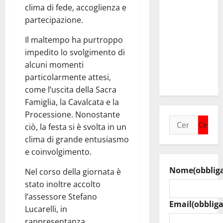
collega di
clima di fede, accoglienza e
Caltanissetta
partecipazione.
Walter
Il maltempo ha purtroppo
Tesauro
impedito lo svolgimento di
“Sinergia
alcuni momenti
tra i due
particolarmente attesi,
territori”
come l’uscita della Sacra
Famiglia, la Cavalcata e la
Processione. Nonostante
Ricerca
ciò, la festa si è svolta in un
per:
clima di grande entusiasmo
e coinvolgimento.
Nome
(obblig
Nel corso della giornata è
stato inoltre accolto
l’assessore Stefano
Email
(obbliga
Lucarelli, in
rappresentanza