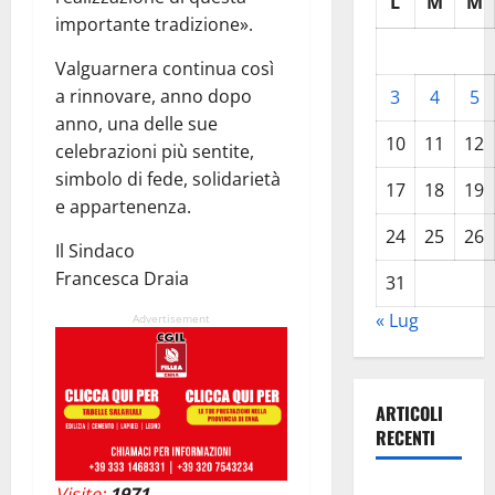
L
M
M
importante tradizione».
Valguarnera continua così
a rinnovare, anno dopo
3
4
5
anno, una delle sue
10
11
12
celebrazioni più sentite,
simbolo di fede, solidarietà
17
18
19
e appartenenza.
24
25
26
Il Sindaco
Francesca Draia
31
« Lug
Advertisement
ARTICOLI
RECENTI
Pasquasia,
Visite:
1971