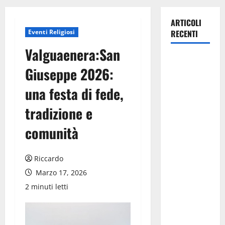
ARTICOLI
Eventi Religiosi
RECENTI
Valguaenera:San
Pasquasia,
Giuseppe 2026:
Giuseppe
Carta: “Al
una festa di fede,
rientro dei
tradizione e
lavori
parlamentari,
comunità
urgente
audizione in
Riccardo
Commissione
Ambiente,
Marzo 17, 2026
servono
2 minuti letti
chiarezza e
atti, non
allarmismi