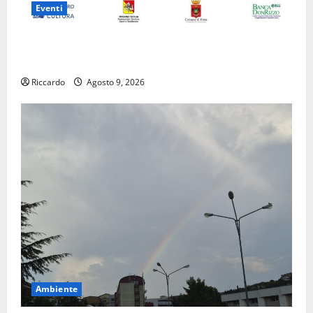
Eventi
Enna questa sera al piazzale Euno “Il Barbiere di
Siviglia”
Riccardo
Agosto 9, 2026
Ambiente