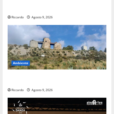
Ambiente, servono chiarezza e atti, non allarmismi e
speculazioni politiche”
Riccardo
Agosto 9, 2026
Ambiente
Pasquasia: uno dei più grandi “Buchi Neri” della
Regione Sicilia
Riccardo
Agosto 9, 2026