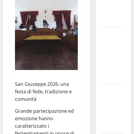
e
speculazioni
politiche”
Pasquasia:
uno dei più
grandi
“Buchi
Neri” della
Regione
Sicilia
San Giuseppe 2026: una
Enna questa
festa di fede, tradizione e
sera al
comunità
piazzale
Grande partecipazione ed
Euno “Il
emozione hanno
Barbiere di
caratterizzato i
Siviglia”
festeggiamenti in onore di