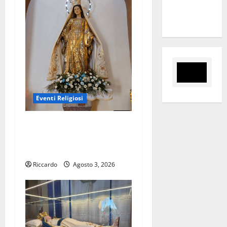
tra i due
territori”
Eventi Religiosi
Enna ritrova la festa della
Madonna delle Grazie – di
Luca Ballarò
Riccardo
Agosto 3, 2026