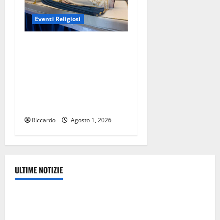
Eventi Religiosi
Enna. Iniziata la quindicina
dedicata a Maria Assunta in
Cielo, la cui solennità si
celebra nella chiesa dello
Spirito Santo – di Mario
Pagaria
Riccardo
Agosto 1, 2026
ULTIME NOTIZIE
Ambiente
Pasquasia, Giuseppe Carta: “Al rientro dei lavori
parlamentari, urgente audizione in Commissione