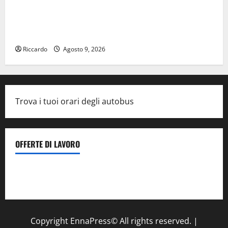
Previsioni Meteo Enna: Nuova probabilità di
temporali pomeridiani. Temperature stabili, due
gradi circa sopra media.
Riccardo
Agosto 9, 2026
Trova i tuoi orari degli autobus
OFFERTE DI LAVORO
Il Centro La Diagnostica di Catenanuova ricerca un
tecnico sanitario di radiologia medica
a Enna
Copyright EnnaPress© All rights reserved.
|