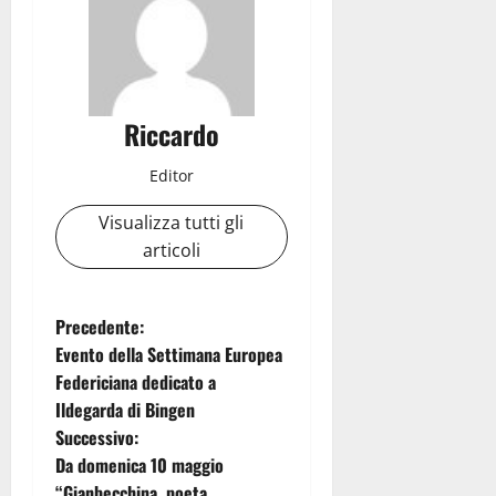
Riccardo
Editor
Visualizza tutti gli
articoli
N
Precedente:
Evento della Settimana Europea
a
Federiciana dedicato a
Ildegarda di Bingen
v
Successivo:
i
Da domenica 10 maggio
“Gianbecchina, poeta