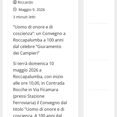
Riccardo
dell’amianto
Maggio 9, 2026
presente
3 minuti letti
nel sito»
“Uomo di onore e di
Inizia la
coscienza”: un Convegno a
notte del
Roccapalumba a 100 anni
23° Rally
dal celebre “Giuramento
Tirreno
dei Campieri”
Messina
Si terrà domenica 10
Assoro il 9
maggio 2026 a
agosto
Roccapalumba, con inizio
raduno
alle ore 10,00, in Contrada
bandistico
Rocche in Via Ficamara
On Fabio
(pressi Stazione
Venezia
Ferroviaria) il Convegno dal
sempre più
titolo “Uomo di onore e di
vicino al
coscienza. A 100 anni dal