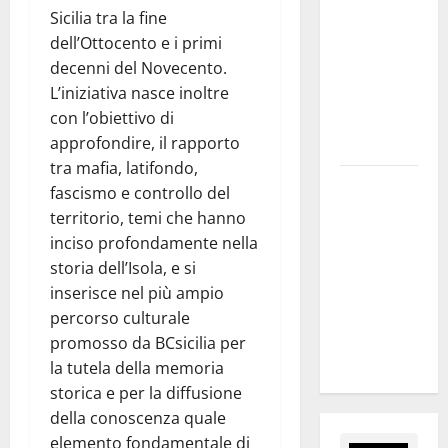
Sicilia tra la fine
vicino al
dell’Ottocento e i primi
ritorno a
decenni del Novecento.
Leonforte
L’iniziativa nasce inoltre
del trittico
con l’obiettivo di
del Giudizio
approfondire, il rapporto
Universale
tra mafia, latifondo,
On Stefania
fascismo e controllo del
Marino
territorio, temi che hanno
“Politiche
inciso profondamente nella
per
storia dell’Isola, e si
l’agricoltura
inserisce nel più ampio
senza una
percorso culturale
precisa
promosso da BCsicilia per
strategia”
la tutela della memoria
storica e per la diffusione
della conoscenza quale
elemento fondamentale di