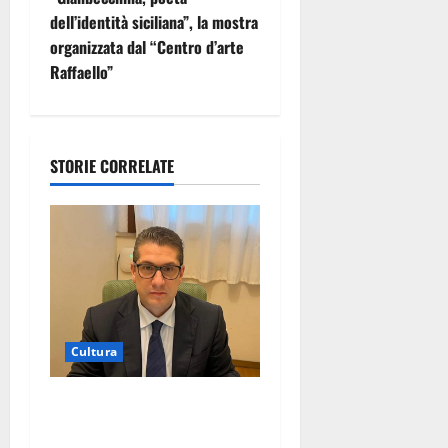
g
dell’identità siciliana”, la mostra
organizzata dal “Centro d’arte
a
Raffaello”
z
i
STORIE CORRELATE
o
n
e
a
r
Cultura
t
On Fabio Venezia sempre più
vicino al ritorno a Leonforte
i