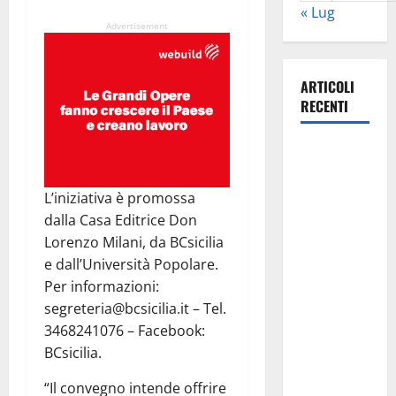
« Lug
Advertisement
ARTICOLI
RECENTI
Pasquasia,
Colianni: «Il
presidente
L’iniziativa è promossa
del
dalla Casa Editrice Don
Consiglio
Lorenzo Milani, da BCsicilia
Comunale
e dall’Università Popolare.
studi gli
Per informazioni:
atti, nessun
segreteria@bcsicilia.it – Tel.
ampliamento
3468241076 – Facebook:
della
BCsicilia.
capsula,
“Il convegno intende offrire
solo la