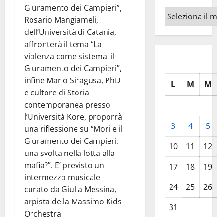
Giuramento dei Campieri”,
Archivi
Rosario Mangiameli,
dell’Università di Catania,
affronterà il tema “La
violenza come sistema: il
Giuramento dei Campieri”,
infine Mario Siragusa, PhD
L
M
M
e cultore di Storia
contemporanea presso
l’Università Kore, proporrà
3
4
5
una riflessione su “Mori e il
Giuramento dei Campieri:
10
11
12
una svolta nella lotta alla
mafia?”. E’ previsto un
17
18
19
intermezzo musicale
24
25
26
curato da Giulia Messina,
arpista della Massimo Kids
31
Orchestra.