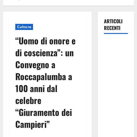
ARTICOLI
Cultura
RECENTI
“Uomo di onore e
Pasquasia,
di coscienza”: un
Colianni: «Il
presidente
Convegno a
del
Roccapalumba a
Consiglio
Comunale
100 anni dal
studi gli
atti, nessun
celebre
ampliamento
“Giuramento dei
della
capsula,
Campieri”
solo la
bonifica