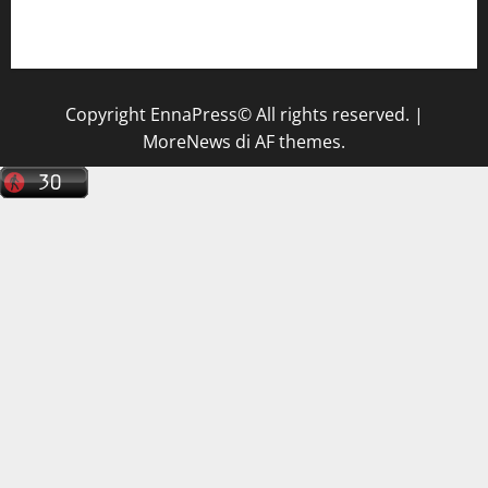
Il Centro La Diagnostica di Catenanuova ricerca un
tecnico sanitario di radiologia medica
a Enna
Copyright EnnaPress© All rights reserved.
|
MoreNews
di AF themes.