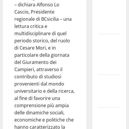
– dichiara Alfonso Lo
bonifica
Cascio, Presidente
dell’amianto
regionale di BCsicilia – una
presente
lettura critica e
nel sito»
multidisciplinare di quel
Inizia la
periodo storico, del ruolo
notte del
di Cesare Mori, e in
23° Rally
particolare della giornata
Tirreno
del Giuramento dei
Messina
Campieri, attraverso il
contributo di studiosi
Assoro il 9
provenienti dal mondo
agosto
universitario e della ricerca,
raduno
al fine di favorire una
bandistico
comprensione più ampia
delle dinamiche sociali,
On Fabio
economiche e politiche che
Venezia
hanno caratterizzato la
sempre più