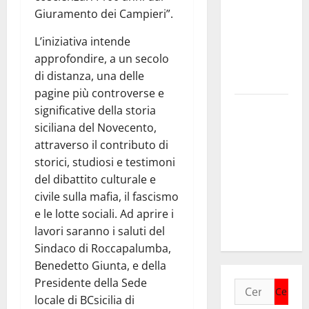
ritorno a
Giuramento dei Campieri”.
Leonforte
L’iniziativa intende
del trittico
approfondire, a un secolo
del Giudizio
di distanza, una delle
Universale
pagine più controverse e
On Stefania
significative della storia
Marino
siciliana del Novecento,
“Politiche
attraverso il contributo di
per
storici, studiosi e testimoni
l’agricoltura
del dibattito culturale e
senza una
civile sulla mafia, il fascismo
precisa
e le lotte sociali. Ad aprire i
strategia”
lavori saranno i saluti del
Sindaco di Roccapalumba,
Benedetto Giunta, e della
Presidente della Sede
Ricerca
locale di BCsicilia di
per: