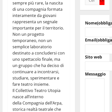
sempre più rare, la nascita
per:
di una compagnia formata
interamente da giovani
rappresenta un segnale
Nome
(obblig
importante per il territorio.
Non un progetto
Email
(obbliga
temporaneo, non un
semplice laboratorio
destinato a concludersi con
Sito web
uno spettacolo finale, ma
un gruppo che ha deciso di
continuare a incontrarsi,
Messaggio
studiare, sperimentare e
fare teatro insieme.
Il Collettivo Teatro Utopia
nasce all’interno
della Compagnia dell’Arpa,
storica realtà teatrale che