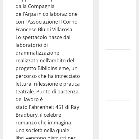
Stato: 𝐀
dalla Compagnia
𝐂𝐞𝐧𝐭𝐮𝐫𝐢𝐩𝐞
dell’Arpa in collaborazione
𝐥’𝐚𝐜𝐪𝐮𝐚
con l’Associazione Il Corno
𝐝𝐢𝐯𝐞𝐧𝐭𝐚 𝐮𝐧
Francese Blu di Villarosa.
𝐩𝐫𝐨𝐠𝐞𝐭𝐭𝐨 𝐝𝐢
Lo spettacolo nasce dal
𝐟𝐮𝐭𝐮𝐫𝐨
laboratorio di
drammatizzazione
All’ennese
realizzato nell’ambito del
Cinzia
progetto Biblioinsieme, un
Longo il
percorso che ha intrecciato
Premio
lettura, riflessione e pratica
Rosa
teatrale. Punto di partenza
Balistreri
del lavoro è
Giuseppe
stato Fahrenheit 451 di Ray
Germanà:
Bradbury, il celebre
RIPARTIRE
romanzo che immagina
DA STURZO,
una società nella quale i
NON
libri vengono distrutti per