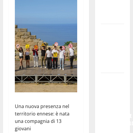
𝐝𝐢𝐯𝐞𝐧𝐭𝐚 𝐮𝐧
𝐩𝐫𝐨𝐠𝐞𝐭𝐭𝐨 𝐝𝐢
𝐟𝐮𝐭𝐮𝐫𝐨
All’ennese
Cinzia
Longo il
Premio
Rosa
Balistreri
Giuseppe
Germanà:
RIPARTIRE
DA STURZO,
Una nuova presenza nel
NON
territorio ennese: è nata
SEMPLICEMENTE
una compagnia di 13
COMMEMORARL
giovani
### Corpi