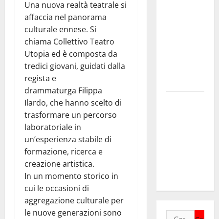
Una nuova realtà teatrale si
intermedi e
affaccia nel panorama
Terzo
culturale ennese. Si
Settore
chiama Collettivo Teatro
come
Utopia ed è composta da
infrastruttura
tredici giovani, guidati dalla
democratica
regista e
del Paese
drammaturga Filippa
Futuro
Ilardo, che hanno scelto di
Nazionale
trasformare un percorso
Enna:
laboratoriale in
informazione
un’esperienza stabile di
sui lavori
formazione, ricerca e
della Strada
creazione artistica.
Panoramica
In un momento storico in
cui le occasioni di
aggregazione culturale per
le nuove generazioni sono
Ricerca