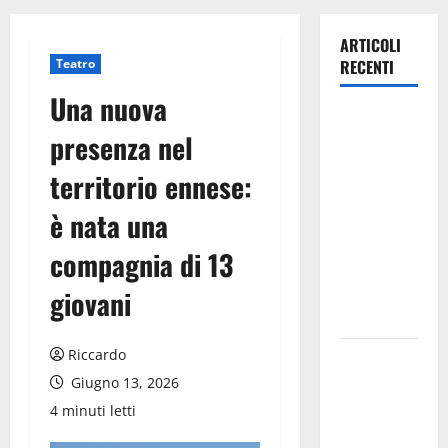
ARTICOLI
Teatro
RECENTI
Una nuova
Estate
presenza nel
ennese:
questa sera
territorio ennese:
in piazza
è nata una
Vittorio
Emanuele
compagnia di 13
“Ridere in
ordine
giovani
alfabetico”
Riccardo
Archivio di
Stato: 𝐀
Giugno 13, 2026
𝐂𝐞𝐧𝐭𝐮𝐫𝐢𝐩𝐞
4 minuti letti
𝐥’𝐚𝐜𝐪𝐮𝐚