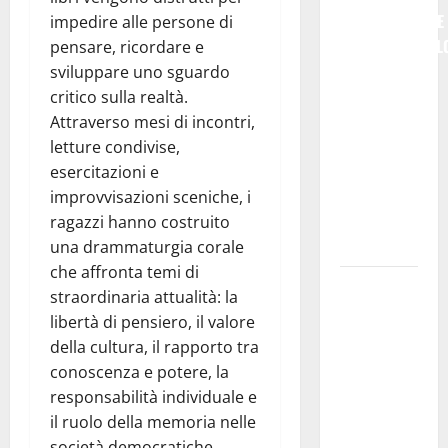
SEMPLICEMENTE
impedire alle persone di
COMMEMORARL
pensare, ricordare e
### Corpi
sviluppare uno sguardo
intermedi e
critico sulla realtà.
Terzo
Attraverso mesi di incontri,
Settore
letture condivise,
come
esercitazioni e
infrastruttura
improvvisazioni sceniche, i
democratica
ragazzi hanno costruito
del Paese
una drammaturgia corale
che affronta temi di
Futuro
straordinaria attualità: la
Nazionale
libertà di pensiero, il valore
Enna:
della cultura, il rapporto tra
informazione
conoscenza e potere, la
sui lavori
responsabilità individuale e
della Strada
il ruolo della memoria nelle
Panoramica
società democratiche.