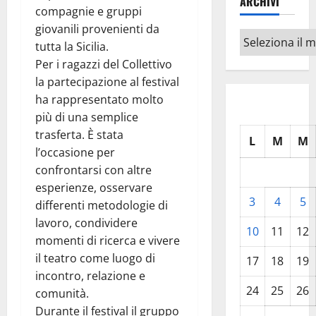
ARCHIVI
compagnie e gruppi
giovanili provenienti da
Archivi
tutta la Sicilia.
Per i ragazzi del Collettivo
la partecipazione al festival
ha rappresentato molto
più di una semplice
trasferta. È stata
L
M
M
l’occasione per
confrontarsi con altre
esperienze, osservare
3
4
5
differenti metodologie di
lavoro, condividere
10
11
12
momenti di ricerca e vivere
il teatro come luogo di
17
18
19
incontro, relazione e
24
25
26
comunità.
Durante il festival il gruppo