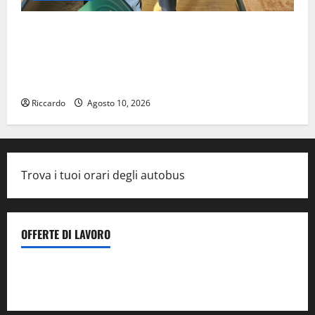
Giuseppe Germanà: RIPARTIRE DA STURZO, NON
SEMPLICEMENTE COMMEMORARLO ### Corpi
intermedi e Terzo Settore come infrastruttura
democratica del Paese
Riccardo
Agosto 10, 2026
Trova i tuoi orari degli autobus
OFFERTE DI LAVORO
Il Centro La Diagnostica di Catenanuova ricerca un
tecnico sanitario di radiologia medica
a Enna