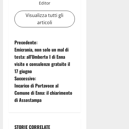
Editor
Visualizza tutti gli
articoli
N
Precedente:
Emicrania, non solo un mal di
a
testa: all’Umberto I di Enna
visite e consulenze gratuite il
v
17 giugno
i
Successivo:
Incarico di Portavoce al
g
Comune di Enna: il chiarimento
di Assostampa
a
z
STORIE CORRELATE