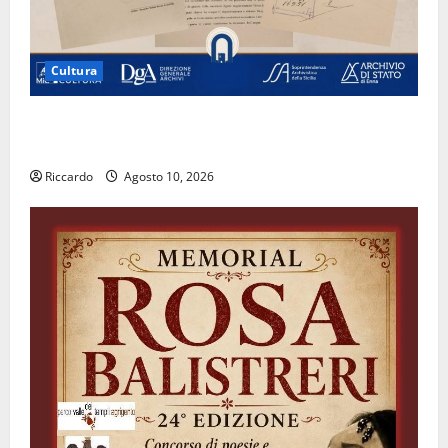
Cultura
Archivio di Stato: 𝐀 𝐂𝐞𝐧𝐭𝐮𝐫𝐢𝐩𝐞 𝐥’𝐚𝐜𝐪𝐮𝐚 𝐝𝐢𝐯𝐞𝐧𝐭𝐚 𝐮𝐧
𝐩𝐫𝐨𝐠𝐞𝐭𝐭𝐨 𝐝𝐢 𝐟𝐮𝐭𝐮𝐫𝐨
Riccardo
Agosto 10, 2026