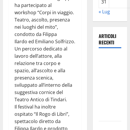
31
ha partecipato al
« Lug
workshop “Corpi in viaggio.
Teatro, ascolto, presenza
nei luoghi del mito”,
condotto da Filippa
ARTICOLI
Ilardo ed Emiliano Solfrizzo.
RECENTI
Un percorso dedicato al
lavoro dell’attore, alla
Estate
relazione tra corpo e
ennese:
spazio, all’ascolto e alla
questa sera
presenza scenica,
in piazza
sviluppato all’interno della
Vittorio
suggestiva cornice del
Emanuele
Teatro Antico di Tindari.
“Ridere in
Il festival ha inoltre
ordine
ospitato “Il Rogo di Libri”,
alfabetico”
spettacolo diretto da
Archivio di
Filippa Ilardo e prodotto