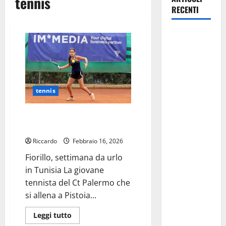
tennis
RECENTI
Manovrina,
Anci Sicilia:
“Apprezziamo
l’incremento
dei
tennis
trasferimenti
ai Comuni
Tennis: Fiorillo, settimana da
Un primo
urlo in Tunisia
passo
Riccardo
Febbraio 16, 2026
importante
Fiorillo, settimana da urlo
che dovrà
in Tunisia La giovane
trovare
tennista del Ct Palermo che
continuità
si allena a Pistoia...
nelle
prossime
Leggi
Leggi tutto
di
Finanziarie”