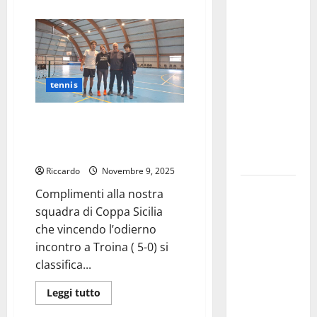
Moderati):
talenti
più
gentili
su
“Basta
A
Palermo
valzer di
i
poltrone, a
campionati
italiani
Palermo
e
para
tennis
serve un
di
Badminton
programma
Tennis: il Circolo Tennis
per giovani
Calascibetta alla fase regionale
e servizi
di Coppa Sicilia
efficienti
Riccardo
Novembre 9, 2025
POSTE
Complimenti alla nostra
ITALIANE:
squadra di Coppa Sicilia
IN
che vincendo l’odierno
PROVINCIA
incontro a Troina ( 5-0) si
DI ENNA
classifica...
CON
Leggi
Leggi tutto
“SEGUIMI”
di
LA
più