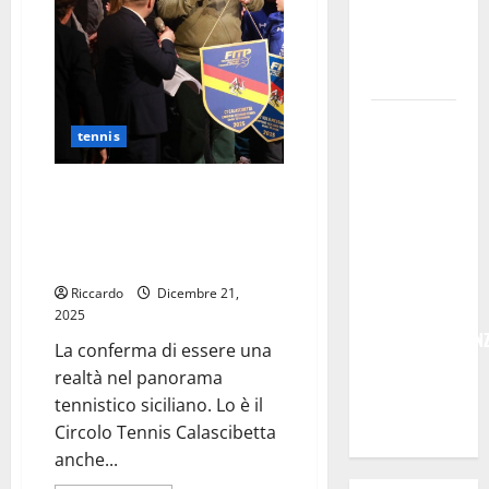
2026
per
per giovani
l’ennese
e servizi
Antonio
Alvano
efficienti
POSTE
tennis
ITALIANE:
IN
Il Circolo Tennis Calascibetta
PROVINCIA
premiato per il secondo anno
DI ENNA
consecutivo alla Festa regionale
CON
della Racchetta
“SEGUIMI”
Riccardo
Dicembre 21,
LA
2025
CORRISPONDEN
La conferma di essere una
VIENE IN
realtà nel panorama
VACANZA
tennistico siciliano. Lo è il
CON TE
Circolo Tennis Calascibetta
anche...