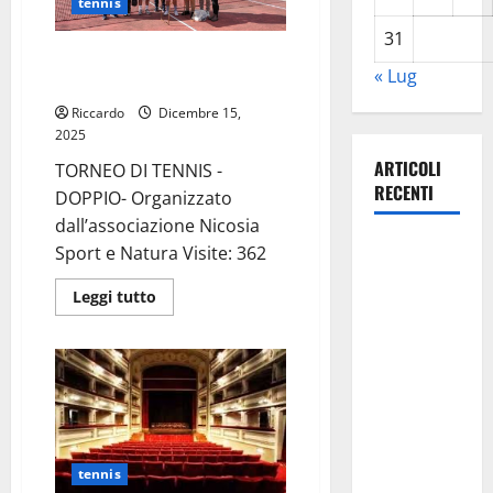
tennis
pronto
al
31
Teatro
Francesco
Nicosia: concluso torneo
Paolo
« Lug
amatoriale di Tennis
Neglia
di
Riccardo
Dicembre 15,
Enna
2025
ARTICOLI
TORNEO DI TENNIS -
RECENTI
DOPPIO- Organizzato
dall’associazione Nicosia
Manovrina,
Sport e Natura Visite: 362
Anci Sicilia:
Leggi
Leggi tutto
“Apprezziamo
di
più
l’incremento
su
dei
Nicosia:
concluso
trasferimenti
torneo
amatoriale
ai Comuni
di
Tennis
Un primo
passo
tennis