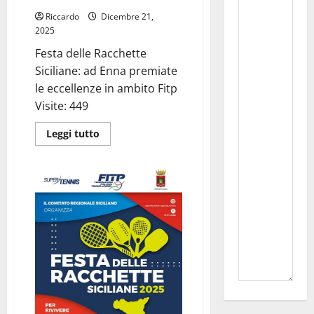
Riccardo
Dicembre 21,
2025
Festa delle Racchette
Siciliane: ad Enna premiate
le eccellenze in ambito Fitp
Visite: 449
Leggi
Leggi tutto
di
più
su
Festa
delle
Racchette
Siciliane:
ad
Enna
premiate
le
eccellenze
in
ambito
Fitp