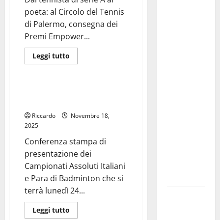
Siciliane
Schifani al
poeta: al Circolo del Tennis
viaggio
di Palermo, consegna dei
inaugurale
Premi Empower...
del
traghetto
Leggi
Leggi tutto
di
della
tennis
più
su
Regione tra
Dal
Porto
tennista
A Palermo i campionati italiani e
di
para di Badminton
Empedocle
serie
A
e
Riccardo
Novembre 18,
al
poeta:
2025
Lampedusa:
al
Circolo
«Trasformiamo
Conferenza stampa di
del
gli impegni
Tennis
presentazione dei
di
in risultati
Campionati Assoluti Italiani
Palermo,
consegna
concreti»
e Para di Badminton che si
dei
Premi
terrà lunedì 24...
Empower
Caronia
Yourself!.
Per
(Noi
Leggi
Leggi tutto
giovani
di