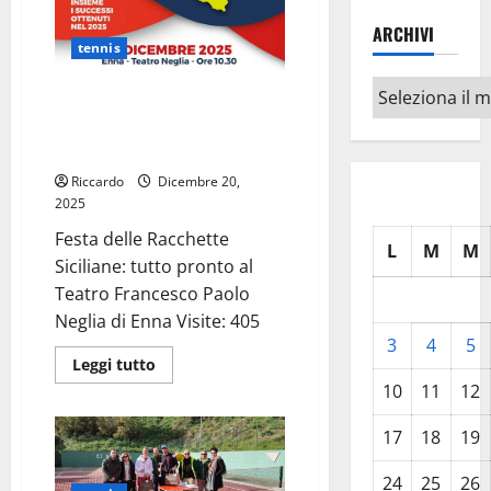
ARCHIVI
tennis
Archivi
Festa delle Racchette Siciliane:
tutto pronto al Teatro
Francesco Paolo Neglia di Enna
Riccardo
Dicembre 20,
2025
Festa delle Racchette
L
M
M
Siciliane: tutto pronto al
Teatro Francesco Paolo
Neglia di Enna Visite: 405
3
4
5
Leggi
Leggi tutto
di
10
11
12
più
su
Festa
17
18
19
delle
Racchette
Siciliane:
24
25
26
tutto