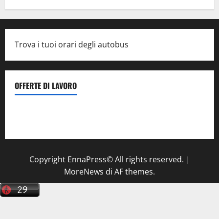
Trova i tuoi orari degli autobus
OFFERTE DI LAVORO
Il Centro La Diagnostica di Catenanuova ricerca un
tecnico sanitario di radiologia medica
a Enna
Copyright EnnaPress© All rights reserved.
|
MoreNews
di AF themes.